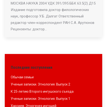
МОСКВА НАУКА 2004 УДК 391/395 ББК 63.5(2) Д15
Издание подготовила доктор филологических
наук, профессор У.Б. Далгат Ответственный
редактор член-корреспондент РАН С.А. Арутюнов
Рецензенты: доктор…
Последние поступления
Обычаи семьи
Ученые записки. Этнология. Выпуск 2
К 25-летию Второго ингушского съезда
Ученые записки. Этнология. Выпуск 1
Харсиев. Этногенез ингушей