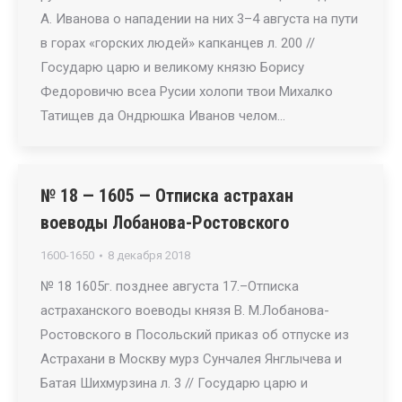
А. Иванова о нападении на них 3–4 августа на пути
в горах «горских людей» капканцев л. 200 //
Государю царю и великому князю Борису
Федоровичю всеа Русии холопи твои Михалко
Татищев да Ондрюшка Иванов челом…
№ 18 — 1605 — Отписка астрахан
воеводы Лобанова-Ростовского
1600-1650
8 декабря 2018
№ 18 1605г. позднее августа 17.–Отписка
астраханского воеводы князя В. М.Лобанова-
Ростовского в Посольский приказ об отпуске из
Астрахани в Москву мурз Сунчалея Янглычева и
Батая Шихмурзина л. 3 // Государю царю и