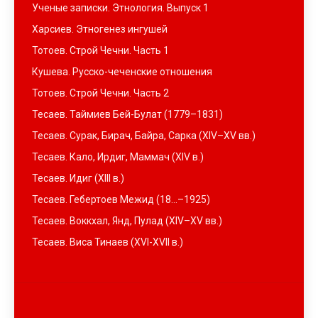
Ученые записки. Этнология. Выпуск 1
Харсиев. Этногенез ингушей
Тотоев. Строй Чечни. Часть 1
Кушева. Русско-чеченские отношения
Тотоев. Строй Чечни. Часть 2
Тесаев. Таймиев Бей-Булат (1779–1831)
Тесаев. Сурак, Бирач, Байра, Сарка (XIV–XV вв.)
Тесаев. Кало, Ирдиг, Маммач (XIV в.)
Тесаев. Идиг (XIII в.)
Тесаев. Гебертоев Межид (18…–1925)
Тесаев. Воккхал, Янд, Пулад (XIV–XV вв.)
Тесаев. Виса Тинаев (XVI-XVII в.)