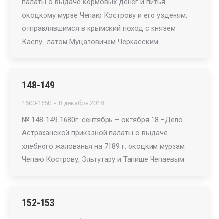
палаты о выдаче кормовых денег и питья
окоцкому мурзе Чепаю Кострову и его узденям,
отправлявшимся в крымский поход с князем
Каспу- латом Муцаловичем Черкасским
148-149
1600-1650
8 декабря 2018
№ 148-149 1680г. сентябрь – октября 18.–Дело
Астраханской приказной палаты о выдаче
хлебного жалованья на 7189 г. окоцким мурзам
Чепаю Кострову, Эльтутару и Тапише Чепаевым
152-153