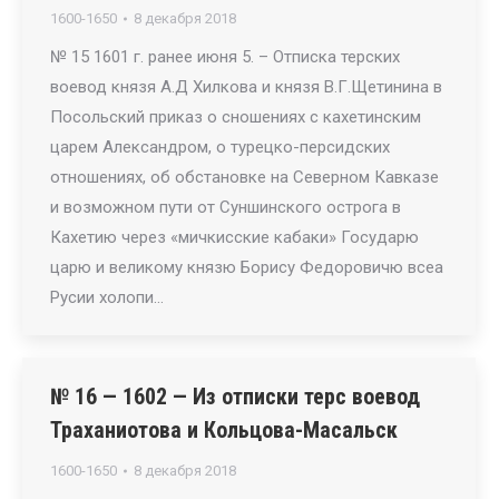
1600-1650
8 декабря 2018
№ 15 1601 г. ранее июня 5. – Отписка терских
воевод князя А.Д Хилкова и князя В.Г.Щетинина в
Посольский приказ о сношениях с кахетинским
царем Александром, о турецко-персидских
отношениях, об обстановке на Северном Кавказе
и возможном пути от Суншинского острога в
Кахетию через «мичкисские кабаки» Государю
царю и великому князю Борису Федоровичю всеа
Русии холопи…
№ 16 — 1602 — Из отписки терс воевод
Траханиотова и Кольцова-Масальск
1600-1650
8 декабря 2018