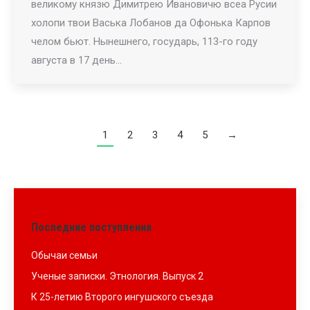
великому князю Димитрею Ивановичю всеа Русии
холопи твои Васька Лобанов да Офонька Карпов
челом бьют. Нынешнего, государь, 113-го году
августа в 17 день…
1
2
3
4
5
→
Последние поступления
Обычаи семьи
Ученые записки. Этнология. Выпуск 2
К 25-летию Второго ингушского съезда