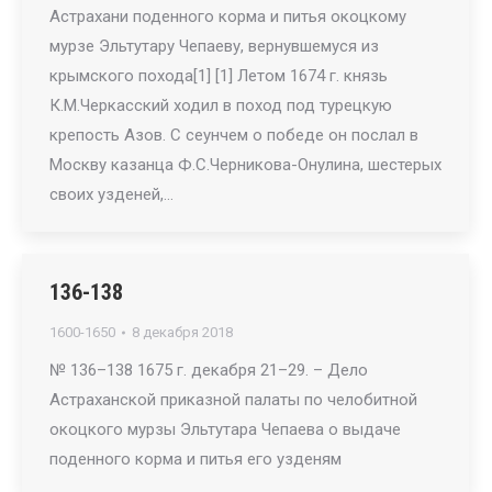
Астрахани поденного корма и питья окоцкому
мурзе Эльтутару Чепаеву, вернувшемуся из
крымского похода[1] [1] Летом 1674 г. князь
К.М.Черкасский ходил в поход под турецкую
крепость Азов. С сеунчем о победе он послал в
Москву казанца Ф.С.Черникова-Онулина, шестерых
своих узденей,…
136-138
1600-1650
8 декабря 2018
№ 136–138 1675 г. декабря 21–29. – Дело
Астраханской приказной палаты по челобитной
окоцкого мурзы Эльтутара Чепаева о выдаче
поденного корма и питья его узденям