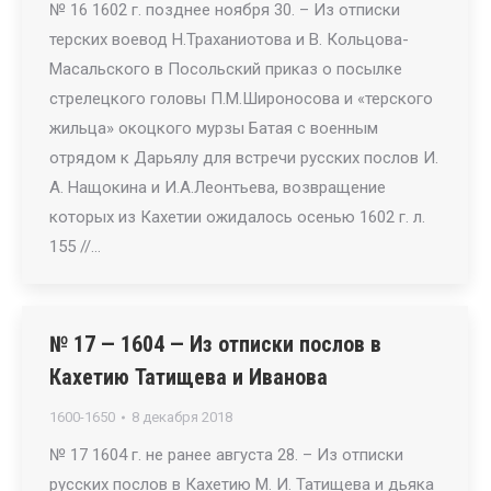
№ 16 1602 г. позднее ноября 30. – Из отписки
терских воевод Н.Траханиотова и В. Кольцова-
Масальского в Посольский приказ о посылке
стрелецкого головы П.М.Широносова и «терского
жильца» окоцкого мурзы Батая с военным
отрядом к Дарьялу для встречи русских послов И.
А. Нащокина и И.А.Леонтьева, возвращение
которых из Кахетии ожидалось осенью 1602 г. л.
155 //…
№ 17 — 1604 — Из отписки послов в
Кахетию Татищева и Иванова
1600-1650
8 декабря 2018
№ 17 1604 г. не ранее августа 28. – Из отписки
русских послов в Кахетию М. И. Татищева и дьяка