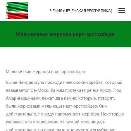
ЧЕЧНЯ (ЧЕЧЕНСКАЯ РЕСПУБЛИКА)
Мельничные жернова нарт-эрстхойцев
Вы здесь:
Мельничные жернова нарт-эрстхойцев
Выше Зандак-аула проходит невысокий хребет, который
называется Ов-Мохк. За ним протекает речка Ярхсу. Под
Амар-вершинами лежат два камня, которые, говорят,
были жерновами мельницы нарт-эрстхойцев. Они,
действительно, по виду напоминают жернова. Некоторые
уверяют, что это жернова от ручной мельницы; и
действительно, на верхнем камне имеется углубление,