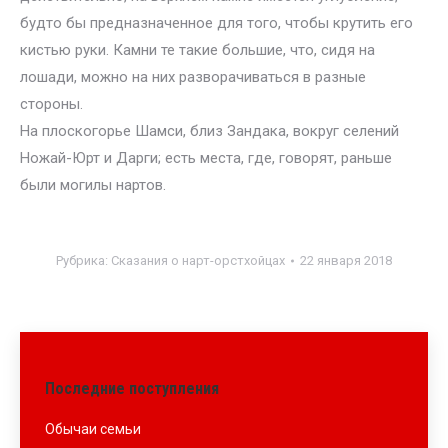
будто бы предназначенное для того, чтобы крутить его
кистью руки. Камни те такие большие, что, сидя на
лошади, можно на них разворачиваться в разные
стороны.
На плоскогорье Шамси, близ Зандака, вокруг селений
Ножай-Юрт и Дарги; есть места, где, говорят, раньше
были могилы нартов.
Рубрика:
Сказания о нарт-орстхойцах
22 января 2018
Последние поступления
Обычаи семьи