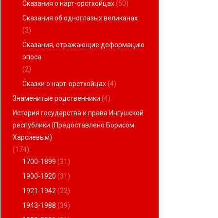
Сказания о нарт-орстхойцах
(50)
Сказания об одноглазых великанах
(3)
Сказания, отражающие деформацию
эпоса
(2)
Сказки о нарт-орстхойцах
(4)
Знаменитые родственники
(4)
История государства и права Ингушской
республики (Предоставлено Борисом
Харсиевым)
(174)
1700-1899
(31)
1900-1920
(31)
1921-1942
(22)
1943-1988
(39)