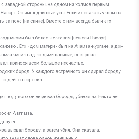
, с западной стороны, на одном из холмов первым
Нясарг. Он имел длинные усы. Если их связать узлом на
 за пояс [на спине]. Вместе с ним всегда были его
всадниками был более жестоким [нежели Нясарг].
ажево . Его «дом матери» был на Ачамза-кургане, а дом
Ачамза чинил над людьми насилие, совершал
ивал, принося всем большое несчастье.
юдских бород. У каждого встречного он сдирал бороду
 людей, он спросил:
ы тех, у кого он вырывал бороды, убивая их. Никто не
росил Ачат мза.
дену ее.
за вырвал бороду, а затем убил. Она сказала:
о что значат слова одной женщины?