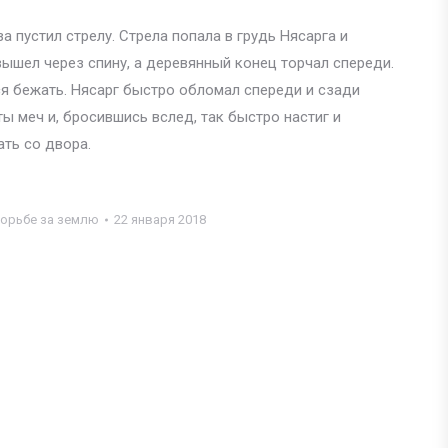
за пустил стрелу. Стрела попала в грудь Нясарга и
ышел через спину, а деревянный конец торчал спереди.
лся бежать. Нясарг быстро обломал спереди и сзади
ты меч и, бросившись вслед, так быстро настиг и
ать со двора.
борьбе за землю
22 января 2018