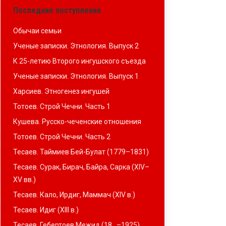
Последние поступления
Обычаи семьи
Ученые записки. Этнология. Выпуск 2
К 25-летию Второго ингушского съезда
Ученые записки. Этнология. Выпуск 1
Харсиев. Этногенез ингушей
Тотоев. Строй Чечни. Часть 1
Кушева. Русско-чеченские отношения
Тотоев. Строй Чечни. Часть 2
Тесаев. Таймиев Бей-Булат (1779–1831)
Тесаев. Сурак, Бирач, Байра, Сарка (XIV–
XV вв.)
Тесаев. Кало, Ирдиг, Маммач (XIV в.)
Тесаев. Идиг (XIII в.)
Тесаев. Гебертоев Межид (18…–1925)