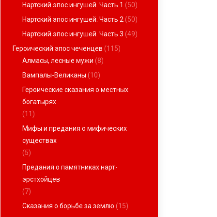
Нартский эпос ингушей. Часть 1
(50)
Нартский эпос ингушей. Часть 2
(50)
Нартский эпос ингушей. Часть 3
(49)
Героический эпос чеченцев
(115)
Алмасы, лесные мужи
(8)
Вампалы-Великаны
(10)
Героические сказания о местных
богатырях
(11)
Мифы и предания о мифических
существах
(5)
Предания о памятниках нарт-
эрстхойцев
(7)
Сказания о борьбе за землю
(15)