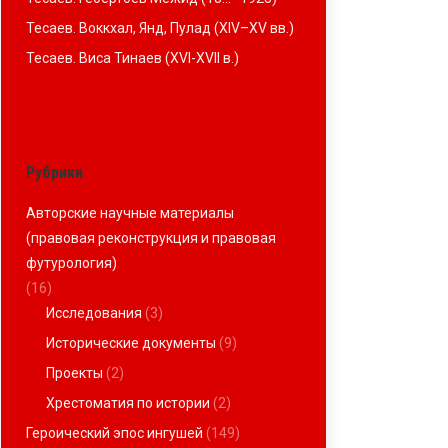
Тесаев. Воккхал, Янд, Пулад (XIV–XV вв.)
Тесаев. Виса Тинаев (XVI-XVII в.)
Рубрики
Авторские научные материалы
(правовая реконструкция и правовая
футурология)
(16)
Исследования
(3)
Исторические документы
(9)
Проекты
(2)
Хрестоматия по истории
(2)
Героический эпос ингушей
(149)