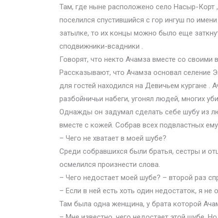
Там, где ныне расположено село Насыр-Корт 
поселился спустившийся с гор ингуш по имени 
затылке, то их концы можно было еще заткнуть
сподвижники-всадники .
Говорят, что некто Ачамза вместе со своими 
Рассказывают, что Ачамза основал селение Эк
для гостей находился на Девичьем кургане . 
разбойничьи набеги, угонял людей, многих уб
Однажды он задумал сделать себе шубу из л
вместе с кожей. Собрав всех подвластных ему
– Чего не хватает в моей шубе?
Среди собравшихся были братья, сестры и отц
осмелился произнести слова.
– Чего недостает моей шубе? – второй раз сп
– Если в ней есть хоть один недостаток, я не о
Там была одна женщина, у брата которой Ачам
– Мне известно, чего недостает этой шубе. Н