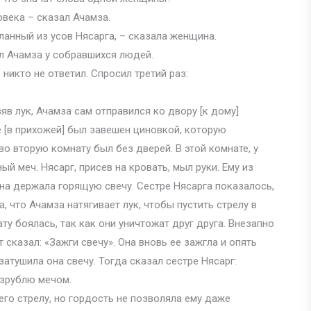
века – сказал Ачамза.
ланный из усов Нясарга, – сказала женщина.
ил Ачамза у собравшихся людей.
 никто не ответил. Спросил третий раз:
зяв лук, Ачамза сам отправился ко двору [к дому]
е [в прихожей] был завешен циновкой, которую
во вторую комнату был без дверей. В этой комнате, у
ый меч. Нясарг, присев на кровать, мыл руки. Ему из
 она держала горящую свечу. Сестре Нясарга показалось,
, что Ачамза натягивает лук, чтобы пустить стрелу в
ату боялась, так как они уничтожат друг друга. Внезапно
т сказал: «Зажги свечу». Она вновь ее зажгла и опять
затушила она свечу. Тогда сказал сестре Нясарг:
изрублю мечом.
него стрелу, но гордость не позволяла ему даже