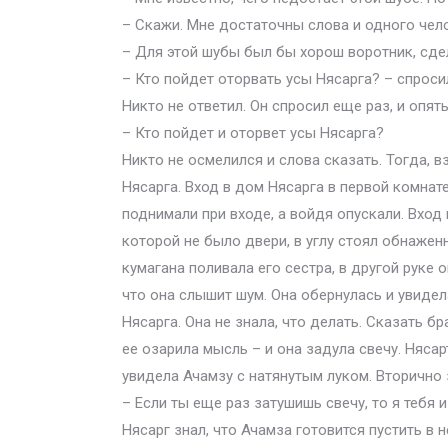
– Скажи. Мне достаточны слова и одного чело
– Для этой шубы был бы хорош воротник, сде
– Кто пойдет оторвать усы Нясарга? – спрос
Никто не ответил. Он спросил еще раз, и опять
– Кто пойдет и оторвет усы Нясарга?
Никто не осмелился и слова сказать. Тогда, в
Нясарга. Вход в дом Нясарга в первой комнат
поднимали при входе, а войдя опускали. Вход 
которой не было двери, в углу стоял обнаженн
кумагана поливала его сестра, в другой руке
что она слышит шум. Она обернулась и увидела
Нясарга. Она не знала, что делать. Сказать бр
ее озарила мысль – и она задула свечу. Нясар
увидела Ачамзу с натянутым луком. Вторично 
– Если ты еще раз затушишь свечу, то я тебя 
Нясарг знал, что Ачамза готовится пустить в 