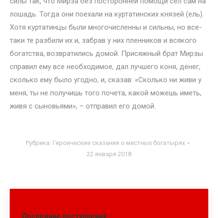
силы так, что Мирза без посторонней помощи сел сам на
лошадь. Тогда они поехали на куртатинских князей (ель).
Хотя куртатинцы были многочисленны и сильны, но все-
таки те разбили их и, забрав у них пленников и всякого
богатства, возвратились домой. Присяжный брат Мирзы
справил ему все необходимое, дал лучшего коня, денег,
сколько ему было угодно, и, сказав: «Сколько ни живи у
меня, ты не получишь того почета, какой можешь иметь,
живя с сыновьями», – отправил его домой.
Рубрика:
Героические сказания о местных богатырях
22 января 2018
Последние поступления