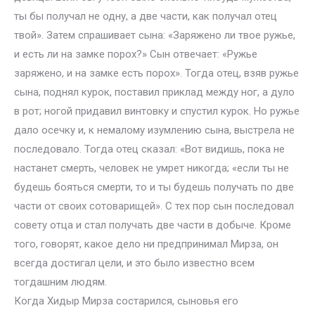
ты бы получал не одну, а две части, как получал отец
твой». Затем спрашивает сына: «Заряжено ли твое ружье,
и есть ли на замке порох?» Сын отвечает: «Ружье
заряжено, и на замке есть порох». Тогда отец, взяв ружье
сына, поднял курок, поставил приклад между ног, а дуло
в рот; ногой придавил винтовку и спустил курок. Но ружье
дало осечку и, к немалому изумлению сына, выстрела не
последовало. Тогда отец сказал: «Вот видишь, пока не
настанет смерть, человек не умрет никогда; «если ты не
будешь бояться смерти, то и ты будешь получать по две
части от своих сотоварищей». С тех пор сын последовал
совету отца и стал получать две части в добыче. Кроме
того, говорят, какое дело ни предпринимал Мирза, он
всегда достигал цели, и это было известно всем
тогдашним людям.
Когда Хидыр Мирза состарился, сыновья его