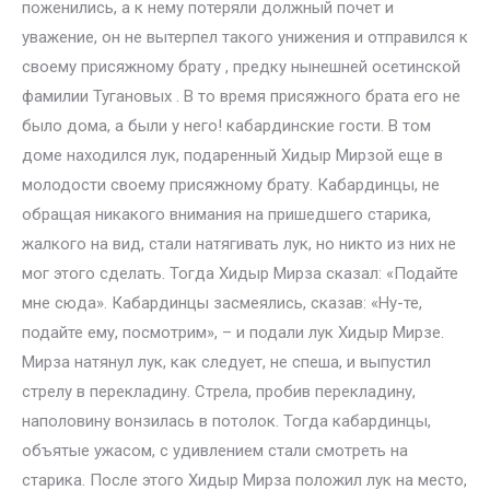
поженились, а к нему потеряли должный почет и
уважение, он не вытерпел такого унижения и отправился к
своему присяжному брату , предку нынешней осетинской
фамилии Тугановых . В то время присяжного брата его не
было дома, а были у него! кабардинские гости. В том
доме находился лук, подаренный Хидыр Мирзой еще в
молодости своему присяжному брату. Кабардинцы, не
обращая никакого внимания на пришедшего старика,
жалкого на вид, стали натягивать лук, но никто из них не
мог этого сделать. Тогда Хидыр Мирза сказал: «Подайте
мне сюда». Кабардинцы засмеялись, сказав: «Ну-те,
подайте ему, посмотрим», – и подали лук Хидыр Мирзе.
Мирза натянул лук, как следует, не спеша, и выпустил
стрелу в перекладину. Стрела, пробив перекладину,
наполовину вонзилась в потолок. Тогда кабардинцы,
объятые ужасом, с удивлением стали смотреть на
старика. После этого Хидыр Мирза положил лук на место,