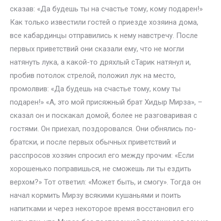
сказав: «Да будешь ты на счастье тому, кому подарен!»
Как только известили гостей о приезде хозяина дома,
все кабардинцы отправились к нему навстречу. После
первых приветствий они сказали ему, что не могли
натянуть лука, а какой-то дряхлый сТарик натянул и,
пробив потолок стрелой, положил лук на место,
промолвив: «Да будешь на счастье тому, кому ты
подарен!» «А, это мой присяжный брат Хидыр Мирза», –
сказал он и поскакал домой, более не разговаривая с
гостями. Он приехал, поздоровался. Они обнялись по-
братски, и после первых обычных приветствий и
расспросов хозяин спросил его между прочим: «Если
хорошенько поправишься, не сможешь ли ты ездить
верхом?» Тот ответил: «Может быть, и смогу». Тогда он
начал кормить Мирзу всякими кушаньями и поить
напитками и через некоторое время восстановил его