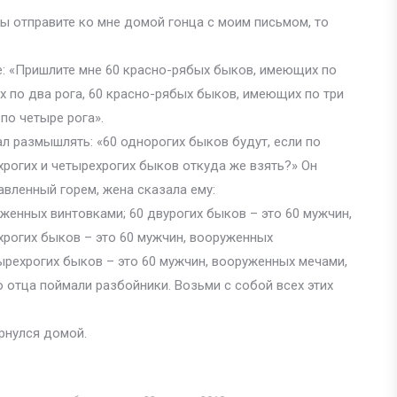
 вы отправите ко мне домой гонца с моим письмом, то
е: «Пришлите мне 60 красно-рябых быков, имеющих по
х по два рога, 60 красно-рябых быков, имеющих по три
по четыре рога».
л размышлять: «60 однорогих быков будут, если по
ехрогих и четырехрогих быков откуда же взять?» Он
авленный горем, жена сказала ему:
уженных винтовками; 60 двурогих быков – это 60 мужчин,
хрогих быков – это 60 мужчин, вооруженных
ырехрогих быков – это 60 мужчин, вооруженных мечами,
о отца поймали разбойники. Возьми с собой всех этих
рнулся домой.