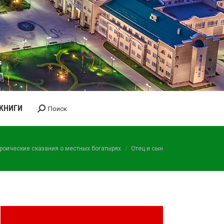
КНИГИ
Поиск
Поиск:
роические сказания о местных богатырях
Отец и сын