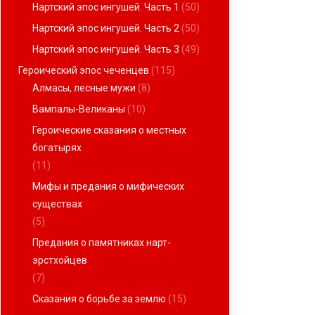
Нартский эпос ингушей. Часть 1
(50)
Нартский эпос ингушей. Часть 2
(50)
Нартский эпос ингушей. Часть 3
(49)
Героический эпос чеченцев
(115)
Алмасы, лесные мужи
(8)
Вампалы-Великаны
(10)
Героические сказания о местных
богатырях
(11)
Мифы и предания о мифических
существах
(5)
Предания о памятниках нарт-
эрстхойцев
(7)
Сказания о борьбе за землю
(15)