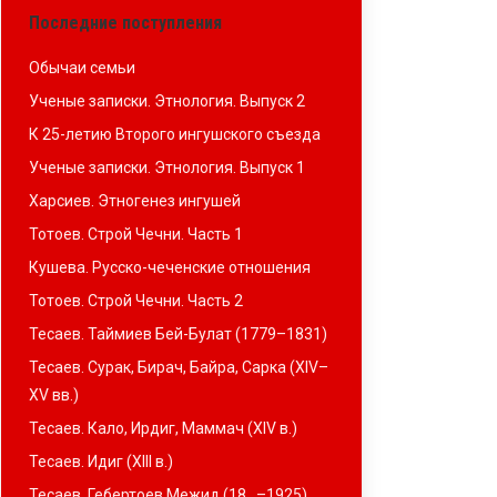
Последние поступления
Обычаи семьи
Ученые записки. Этнология. Выпуск 2
К 25-летию Второго ингушского съезда
Ученые записки. Этнология. Выпуск 1
Харсиев. Этногенез ингушей
Тотоев. Строй Чечни. Часть 1
Кушева. Русско-чеченские отношения
Тотоев. Строй Чечни. Часть 2
Тесаев. Таймиев Бей-Булат (1779–1831)
Тесаев. Сурак, Бирач, Байра, Сарка (XIV–
XV вв.)
Тесаев. Кало, Ирдиг, Маммач (XIV в.)
Тесаев. Идиг (XIII в.)
Тесаев. Гебертоев Межид (18…–1925)