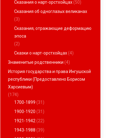
Сказания о нарт-орстхойцах
(50)
Сказания об одноглазых великанах
(3)
Сказания, отражающие деформацию
эпоса
(2)
Сказки о нарт-орстхойцах
(4)
Знаменитые родственники
(4)
История государства и права Ингушской
республики (Предоставлено Борисом
Харсиевым)
(174)
1700-1899
(31)
1900-1920
(31)
1921-1942
(22)
1943-1988
(39)