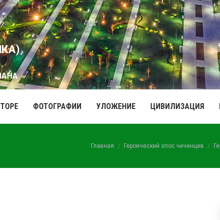
ИКА)
МАНА
ВТОРЕ
ФОТОГРАФИИ
УЛОЖЕНИЕ
ЦИВИЛИЗАЦИЯ
Вы здесь:
Главная
Героический эпос чеченцев
Ге