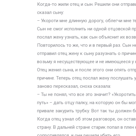
Когда-то жили отец и сын. Решили они отправи
сказал сыну:
– Укороти мне длинную дорогу, облегчи мне те
Сын не смог исполнить ни одной отцовской пр
послал жену узнать, как сын объяснит их возв
Повторилось то же, что и в первый раз. Сын не
отправил отец жену к сыну разузнать о причи
возьму я несуществующее и не имеющееся у 
Отец женил сына, и после этого они опять отп
причине. Теперь отец послал жену послушать у
заново пересказал, сноха сказала:
– Ты не понял, что все это значит? «Укоротит
путь» – дать отцу палку, на которую он бы мо
привале закурить трубку. Вот так ты должен 
Когда отец узнал об этом разговоре, он оста
страну. В дальней стране старик попал в плен
сопротивлялся, и они решили убить его.