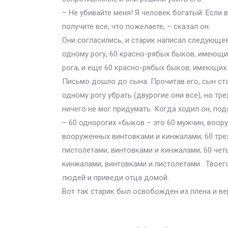
– Не убивайте меня! Я человек богатый. Если
получите все, что пожелаете, – сказал он.
Они согласились, и старик написал следующе
одному рогу, 60 красно-рябых быков, имеющи
рога, и еще 60 красно-рябых быков, имеющих 
Письмо дошло до сына. Прочитав его, сын ста
одному рогу убрать (двурогие они все), но тр
ничего не мог придумать. Когда ходил он, под
– 60 однорогих «быков – это 60 мужчин, воор
вооруженных винтовками и кинжалами; 60 тре
пистолетами, винтовками и кинжалами; 60 чет
кинжалами, винтовками и пистолетами . Твоег
людей и приведи отца домой.
Вот так старик был освобожден из плена и ве