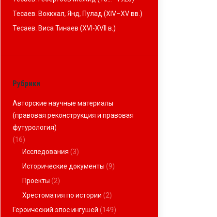
Тесаев. Воккхал, Янд, Пулад (XIV–XV вв.)
Тесаев. Виса Тинаев (XVI-XVII в.)
Рубрики
Авторские научные материалы
(правовая реконструкция и правовая
футурология)
(16)
Исследования
(3)
Исторические документы
(9)
Проекты
(2)
Хрестоматия по истории
(2)
Героический эпос ингушей
(149)