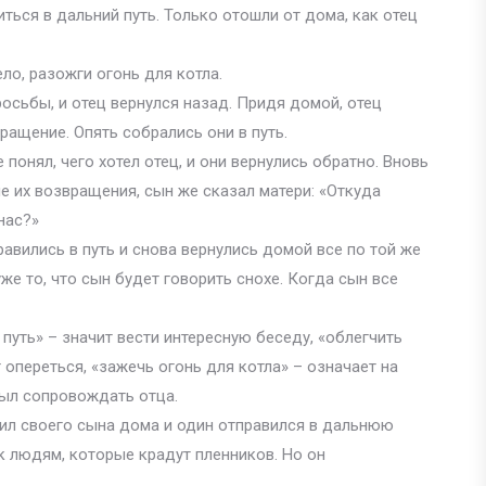
ться в дальний путь. Только отошли от дома, как отец
ло, разожги огонь для котла.
осьбы, и отец вернулся назад. Придя домой, отец
ращение. Опять собрались они в путь.
 понял, чего хотел отец, и они вернулись обратно. Вновь
не их возвращения, сын же сказал матери: «Откуда
нас?»
равились в путь и снова вернулись домой все по той же
же то, что сын будет говорить снохе. Когда сын все
ь путь» – значит вести интересную беседу, «облегчить
г опереться, «зажечь огонь для котла» – означает на
был сопровождать отца.
вил своего сына дома и один отправился в дальнюю
 к людям, которые крадут пленников. Но он