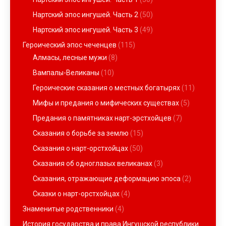
Нартский эпос ингушей. Часть 2
(50)
Нартский эпос ингушей. Часть 3
(49)
Героический эпос чеченцев
(115)
Алмасы, лесные мужи
(8)
Вампалы-Великаны
(10)
Героические сказания о местных богатырях
(11)
Мифы и предания о мифических существах
(5)
Предания о памятниках нарт-эрстхойцев
(7)
Сказания о борьбе за землю
(15)
Сказания о нарт-орстхойцах
(50)
Сказания об одноглазых великанах
(3)
Сказания, отражающие деформацию эпоса
(2)
Сказки о нарт-орстхойцах
(4)
Знаменитые родственники
(4)
История государства и права Ингушской республики