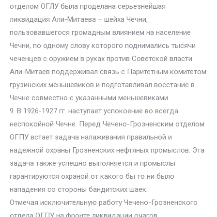
отделом ОГЛУ была проделана серьезнейшая
ликвидация Али-Митаева – шейха Чечни,
пользовавшегося громадным влиянием на население
Чечни, по одному слову которого поднимались тысячи
чеченцев с оружием в руках против Советской власти.
Али-Митаев поддерживал связь с Паритетным комитетом
грузинских меньшевиков и подготавливал восстание в
Чечне совместно с указанными меньшевиками.
9. В 1926-1927 гг. наступает успокоение во всегда
неспокойной Чечне. Перед Чечено-Грозненским отделом
ОГПУ встает задача налаживания правильной и
надежной охраны Грозненских нефтяных промыслов. Эта
задача также успешно выполняется и промыслы
гарантируются охраной от какого бы то ни было
нападения со стороны бандитских шаек.
Отмечая исключительную работу Чечено-Грозненского
отдела ОГПУ на фронте ликвидации очагов