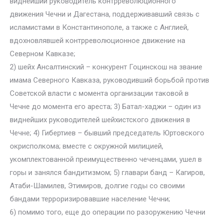
виднейший руководитель контрреволюционного
движения Чечни и Дагестана, поддерживавший связь с
исламистами в Константинополе, а также с Англией,
вдохновлявшей контрреволюционное движение на
Северном Кавказе;
2) шейх Ансалтинский – конкурент Гоцинскош на звание
имама Северного Кавказа, руководивший борьбой против
Советской власти с момента организации таковой в
Чечне до момента его ареста; 3) Батал-хаджи – один из
виднейших руководителей шейхистского движения в
Чечне; 4) Гибертиев – бывший председатель Юртовского
окрисполкома; вместе с окружной милицией,
укомплектованной преимущественно чеченцами, ушел в
горы и занялся бандитизмом; 5) главари банд – Кагиров,
Атаби-Шамилев, Этимиров, долгие годы со своими
бандами терроризировавшие население Чечни;
6) помимо того, еще до операции по разоружению Чечни