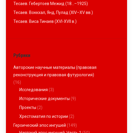
Тесаев. Гебертоев Межид (18…–1925)
Тесаев. Воккхал, Янд, Пулад (XIV–XV вв.)
Тесаев. Виса Тинаев (XVI-XVII в.)
Рубрики
Авторские научные материалы (правовая
реконструкция и правовая футурология)
(16)
Исследования
(3)
Исторические документы
(9)
Проекты
(2)
Хрестоматия по истории
(2)
Героический эпос ингушей
(149)
Нартский эпос ингушей. Часть 1
(50)