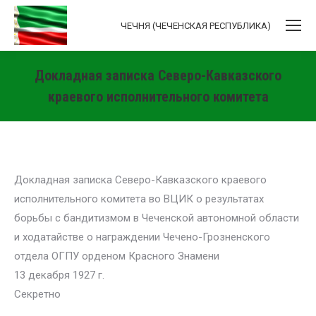
ЧЕЧНЯ (ЧЕЧЕНСКАЯ РЕСПУБЛИКА)
Докладная записка Северо-Кавказского
краевого исполнительного комитета
Вы здесь:
Докладная записка Северо-Кавказского краевого
исполнительного комитета во ВЦИК о результатах
борьбы с бандитизмом в Чеченской автономной области
и ходатайстве о награждении Чечено-Грозненского
отдела ОГПУ орденом Красного Знамени
13 декабря 1927 г.
Секретно