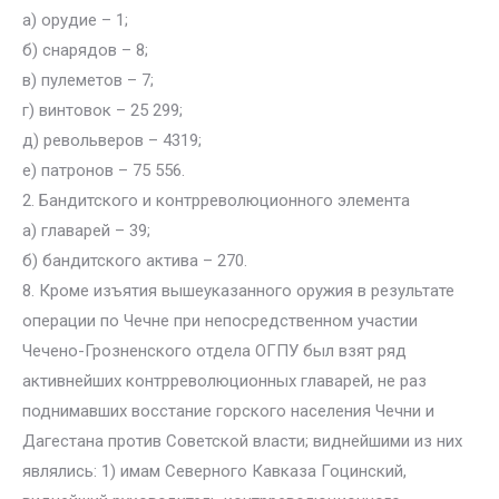
а) орудие – 1;
б) снарядов – 8;
в) пулеметов – 7;
г) винтовок – 25 299;
д) револьверов – 4319;
e) патронов – 75 556.
2. Бандитского и контрреволюционного элемента
а) главарей – 39;
б) бандитского актива – 270.
8. Кроме изъятия вышеуказанного оружия в результате
операции по Чечне при непосредственном участии
Чечено-Грозненского отдела ОГПУ был взят ряд
активнейших контрреволюционных главарей, не раз
поднимавших восстание горского населения Чечни и
Дагестана против Советской власти; виднейшими из них
являлись: 1) имам Северного Кавказа Гоцинский,