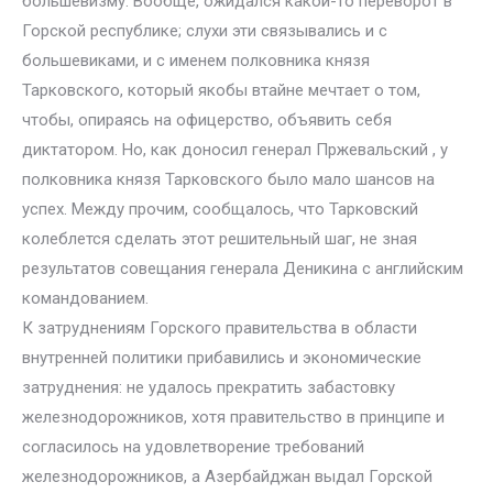
большевизму. Вообще, ожидался какой-то переворот в
Горской республике; слухи эти связывались и с
большевиками, и с именем полковника князя
Тарковского, который якобы втайне мечтает о том,
чтобы, опираясь на офицерство, объявить себя
диктатором. Но, как доносил генерал Пржевальский , у
полковника князя Тарковского было мало шансов на
успех. Между прочим, сообщалось, что Тарковский
колеблется сделать этот решительный шаг, не зная
результатов совещания генерала Деникина с английским
командованием.
К затруднениям Горского правительства в области
внутренней политики прибавились и экономические
затруднения: не удалось прекратить забастовку
железнодорожников, хотя правительство в принципе и
согласилось на удовлетворение требований
железнодорожников, а Азербайджан выдал Горской