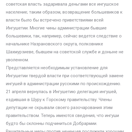
советская власть задаривала деньгами все ингушское
население; таким образом, возвращение большевиков к
власти было бы встречено приветствиями всей
Ингушетии. Многие чины администрации бывшие
большевики, так, например, сейчас ведется следствие о
начальнике Назрановского округа, полковнике
Шахмурзиеве, бывшем на советской службе и доныне не
уволенном.
Представляется необходимым установление для
Ингушетии твердой власти при соответствующей замене
ингушей в администрации русскими по происхождению.
21 апреля вернулась в Ингушетию делегация ингушей,
ездившая в Шуру к Горскому правительству. Члены
депутации не скрывали своего разочарования этим
правительством. Теперь имеются сведения, что ингуши
будто бы склонны подчиниться Добрармии.
Решительные меры против чеченцев послужили хорошим