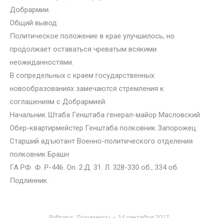
Добрармии.
Общий вывод
Политическое положение в крае улучшилось, но
продолжает оставаться чреватым всякими
неожиданностями.
В сопредельных с краем государственных
новообразованиях замечаются стремления к
соглашениям с Добрармией.
Начальник Штаба Генштаба генерал-майор Масловский
Обер-квартирмейстер Генштаба полковник Запорожец
Старший адъютант Военно-политического отделения
полковник Брашн
ГА РФ. Ф. P-446. On. 2.Д. 31. Л. 328-330 об., 334 об.
Подлинник.
Рубрика:
Документы
14 сентября 2017