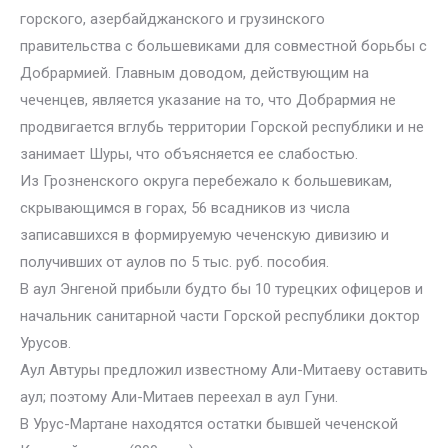
горского, азербайджанского и грузинского
правительства с большевиками для совместной борьбы с
Добрармией. Главным доводом, действующим на
чеченцев, является указание на то, что Добрармия не
продвигается вглубь территории Горской республики и не
занимает Шуры, что объясняется ее слабостью.
Из Грозненского округа перебежало к большевикам,
скрывающимся в горах, 56 всадников из числа
записавшихся в формируемую чеченскую дивизию и
получивших от аулов по 5 тыс. руб. пособия.
В аул Энгеной прибыли будто бы 10 турецких офицеров и
начальник санитарной части Горской республики доктор
Урусов.
Аул Автуры предложил известному Али-Митаеву оставить
аул; поэтому Али-Митаев переехал в аул Гуни.
В Урус-Мартане находятся остатки бывшей чеченской