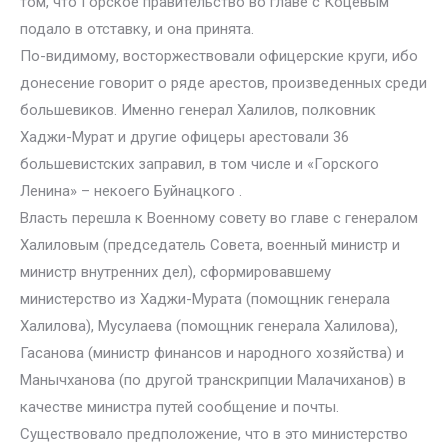
том, что Горское правительство во главе с Коцевым
подало в отставку, и она принята.
По-видимому, восторжествовали офицерские круги, ибо
донесение говорит о ряде арестов, произведенных среди
большевиков. Именно генерал Халилов, полковник
Хаджи-Мурат и другие офицеры арестовали 36
большевистских заправил, в том числе и «Горского
Ленина» – некоего Буйнацкого .
Власть перешла к Военному совету во главе с генералом
Халиловым (председатель Совета, военный министр и
министр внутренних дел), сформировавшему
министерство из Хаджи-Мурата (помощник генерала
Халилова), Мусулаева (помощник генерала Халилова),
Гасанова (министр финансов и народного хозяйства) и
Манычханова (по другой транскрипции Малачиханов) в
качестве министра путей сообщение и почты.
Существовало предположение, что в это министерство