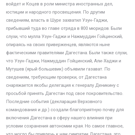
войдет и Коцев в роли министра иностранных дел,
юстиции и народного просвещения. По другим
сведениям, власть в Шуре захватил Узун-Гаджи,
прибывший туда во главе отряда в 800 мюридов. Были
слухи, что мулла Узун-Гаджи и Нажмуддин Гойцинский,
опираясь на своих приверженцев, являются ныне
фактическими правителями Дагестана. Были также слухи,
что Узун-Гаджи, Нажмуддин Гойцинский, Али-Хаджи и
Мутушев (ярый большевик) объявили газават. По
сведениям, требующим проверки, от Дагестана
снаряжается якобы делегация к генералу Деникину с
просьбой принять Дагестан под свое покровительство.
Последние события (декларация Верховного
командования и др.) создали благоприятную почву для
включения Дагестана в сферу нашего влияния при
условии сохранения автономии края. Но самое главное,
что могло бы привлечь к нам симпатии Дагестана, это