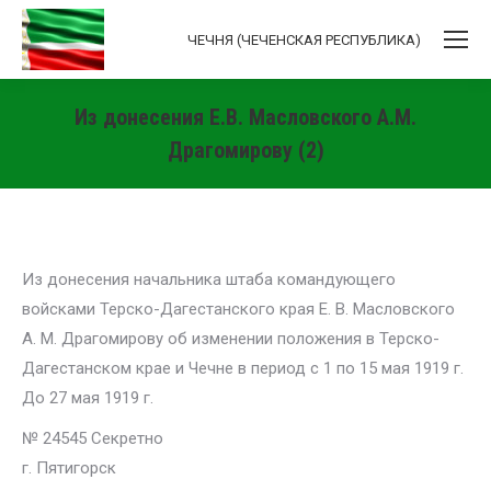
ЧЕЧНЯ (ЧЕЧЕНСКАЯ РЕСПУБЛИКА)
Из донесения Е.В. Масловского А.М.
Драгомирову (2)
Вы здесь:
Из донесения начальника штаба командующего
войсками Терско-Дагестанского края Е. В. Масловского
А. М. Драгомирову об изменении положения в Терско-
Дагестанском крае и Чечне в период с 1 по 15 мая 1919 г.
До 27 мая 1919 г.
№ 24545 Секретно
г. Пятигорск