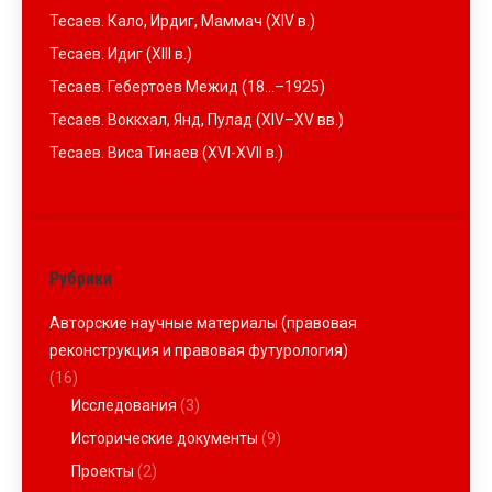
Тесаев. Кало, Ирдиг, Маммач (XIV в.)
Тесаев. Идиг (XIII в.)
Тесаев. Гебертоев Межид (18…–1925)
Тесаев. Воккхал, Янд, Пулад (XIV–XV вв.)
Тесаев. Виса Тинаев (XVI-XVII в.)
Рубрики
Авторские научные материалы (правовая
реконструкция и правовая футурология)
(16)
Исследования
(3)
Исторические документы
(9)
Проекты
(2)