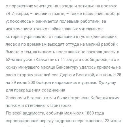
о поражениях чеченцев на западе и затишье на востоке.
«В Ичкерии, – писали в газете, – также население вообще
успокоилось и занимается полевыми работами, за
исключением только шайки главных мятежников,
которые укрываются от наказания в густых Беноевских
лесах и по временам выходят оттуда на мелкий разбой».
Вместе с тем, активность восставших не прекращалась: в
62-м выпуске «Кавказа» от 11 августа сообщалось, что к
концу минувшего месяца Байсангуру удалось привлечь на
свою сторону жителей сел Дарго и Белгатой, а в ночь с 28
на 29 июля 200 бойцов направились к ущелью Хулхулау
для прекращения соединения
Эрсеноя и Ведено, хотя и были встречены Кабардинским
полком и оттеснены к Цонтарою.
По всей видимости, события мая-июля 1860 года
спровоцировали череду кадровых перестановок. 23 июля