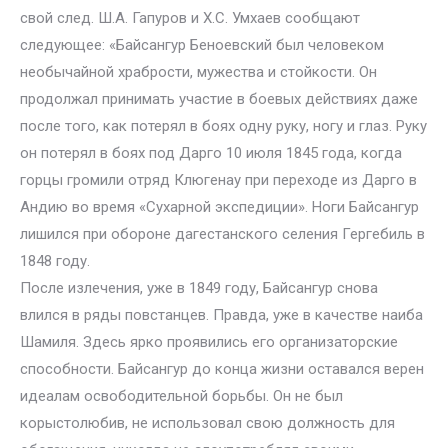
свой след. Ш.А. Гапуров и Х.С. Умхаев сообщают
следующее: «Байсангур Беноевский был человеком
необычайной храбрости, мужества и стойкости. Он
продолжал принимать участие в боевых действиях даже
после того, как потерял в боях одну руку, ногу и глаз. Руку
он потерял в боях под Дарго 10 июля 1845 года, когда
горцы громили отряд Клюгенау при переходе из Дарго в
Андию во время «Сухарной экспедиции». Ноги Байсангур
лишился при обороне дагестанского селения Гергебиль в
1848 году.
После излечения, уже в 1849 году, Байсангур снова
влился в ряды повстанцев. Правда, уже в качестве наиба
Шамиля. Здесь ярко проявились его организаторские
способности. Байсангур до конца жизни оставался верен
идеалам освободительной борьбы. Он не был
корыстолюбив, не использовал свою должность для