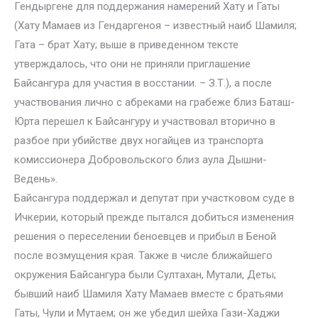
Гендыргене для поддержания намерений Хату и Гаты
(Хату Мамаев из Гендаргеноя – известный наиб Шамиля;
Гата – брат Хату; выше в приведенном тексте
утверждалось, что они не приняли приглашение
Байсангура для участия в восстании. – З.Т.), а после
участвования лично с абреками на грабеже близ Баташ-
Юрта перешел к Байсангуру и участвовал вторично в
разбое при убийстве двух ногайцев из транспорта
комиссионера Добровольского близ аула Дышни-
Ведень».
Байсангура поддержал и депутат при участковом суде в
Ичкерии, который прежде пытался добиться изменения
решения о переселении беноевцев и прибыл в Беной
после возмущения края. Также в числе ближайшего
окружения Байсангура были Султахан, Мутали, Деты;
бывший наиб Шамиля Хату Мамаев вместе с братьями
Гаты, Чули и Мутаем; он же убедил шейха Гази-Хаджи