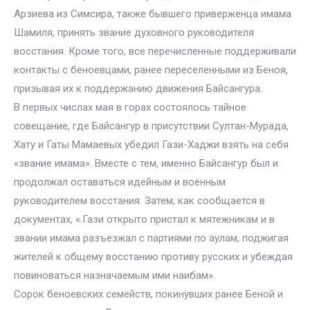
Арзиева из Симсира, также бывшего приверженца имама
Шамиля, принять звание духовного руководителя
восстания. Кроме того, все перечисленные поддерживали
контакты с беноевцами, ранее переселенными из Беноя,
призывая их к поддержанию движения Байсангура.
В первых числах мая в горах состоялось тайное
совещание, где Байсангур в присутствии Султан-Мурада,
Хату и Гаты Мамаевых убедил Гази-Хаджи взять на себя
«звание имама». Вместе с тем, именно Байсангур был и
продолжал оставаться идейным и военным
руководителем восстания. Затем, как сообщается в
документах, «.Гази открыто пристал к мятежникам и в
звании имама разъезжал с партиями по аулам, поджигая
жителей к общему восстанию противу русских и убеждая
повиноваться назначаемым ими наибам».
Сорок беноевских семейств, покинувших ранее Беной и