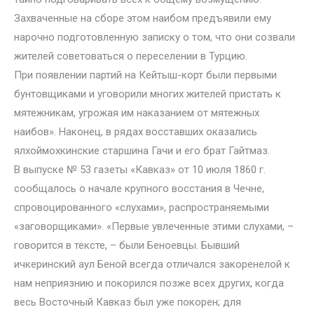
Захваченные на сборе этом наибом предъявили ему
нарочно подготовленную записку о том, что они созвали
жителей советоваться о переселении в Турцию.
При появлении партий на Кейтыш-корт были первыми
бунтовщиками и уговорили многих жителей пристать к
мятежникам, угрожая им наказанием от мятежных
наибов». Наконец, в рядах восставших оказались
ялхоймохкинские старшина Гачи и его брат Гайтмаз.
В выпуске № 53 газеты «Кавказ» от 10 июля 1860 г.
сообщалось о начале крупного восстания в Чечне,
спровоцированного «слухами», распространяемыми
«заговорщиками». «Первые увлеченные этими слухами, –
говорится в тексте, – были Беноевцы. Бывший
ичкеринский аул Беной всегда отличался закоренелой к
нам неприязнию и покорился позже всех других, когда
весь Восточный Кавказ был уже покорен; для