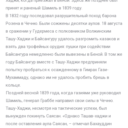
Хаджи, когда приезжал в Беной. Здесь же позднее был
принят и раненый Шамиль в 1839 году.
В 1832 году последовал разрушительный поход барона
Розена в Чечню. Были сожжены десятки аулов. 18 августа
в сражении у Гудермеса с полковником Волжинским
Ташу-Хаджи и Байсангуру удалось разгромить казаков и
взять два трофейных орудия: пушки при содействии
Байсангура немедленно были вывезены в Беной. В том же
году Байсангур вместе с Ташу-Хаджи предприняли
попытку пробраться к осажденному в Гимрах Гази-
Мухаммаду, однако им не удалось пробить брешь в
кольце.
Поздней весной 1839 года, когда газиями уже руководил
Шамиль, генерал Граббе направил свои силы в Чечню.
Ташу-Хаджи, несмотря на тактические успехи, был
вынужден покинуть Саясан. «Однако Ташав-хаджи и
после оставления аула Саясан, – отмечал Бахауддин