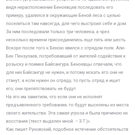
видя нерасположение Беноевцев последовать его
примеру, удалился в окружающие Беной леса с целью
поселиться там навсегда, для чего выстроил себе и дом.
За ним последовали только три человека, а чрез
несколько времени присоединились еще пять или шесть.
Вскоре после того к Беною явился с отрядом полк. Али-
Бек Пензулаев, потребовавший от жителей содействия к
розыску и поимке Байсангура. Беноевцы отвечали, что
для них Байсангур не нужен, и потому искать его они не
станут, а если нужен он отряду, то пусть отряд и ищет
его; они препятствовать не будут.
На это им заметили, что если они не исполнят
предъявленного требования, то будут выселены из места
своего жительства. Эта самая угроза и была причиною их
восстания (текст выделен мной. – З.Т.)».
Как пишет Руновский, подобное истечение обстоятельств