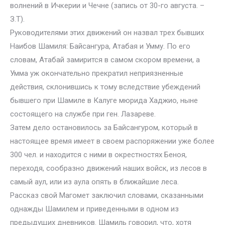
волнений в Ичкерии и Чечне (запись от 30-го августа. –
З.Т).
Руководителями этих движений он назвал трех бывших
Наибов Шамиля: Байсангура, Атабая и Умму. По его
словам, Атабай замирится в самом скором времени, а
Умма уж окончательно прекратил неприязненные
действия, склонившись к тому вследствие убеждений
бывшего при Шамиле в Калуге мюрида Хаджио, ныне
состоящего на службе при ген. Лазареве.
Затем дело остановилось за Байсангуром, который в
настоящее время имеет в своем распоряжении уже более
300 чел. и находится с ними в окрестностях Беноя,
переходя, сообразно движений наших войск, из лесов в
самый аул, или из аула опять в ближайшие леса.
Рассказ свой Магомет заключил словами, сказанными
однажды Шамилем и приведенными в одном из
предыдущих дневников. Шамиль говорил, что, хотя