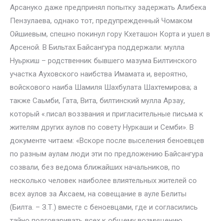
Арсануко даже предпринял попытку задержать Алибека
Пензулаева, однако тот, предупрежденный Чомаком
Ойшиевым, спешно покинул гору Кхеташон Корта и ушел в
Арсеной. В Бильтах Байсангура поддержали: мулла
Нуьркиш – родственник бывшего мазума Билтинского
участка Ауховского наибства Имамата и, вероятно,
войскового наиба Шамиля Шахбулата Шахтемирова; а
также Саьмби, Гата, Вита, билтинский мулла Арзау,
который «.писал воззвания и пригласительные письма к
жителям других аулов по совету Нуркаши и Семби». В
документе читаем: «Вскоре после выселения беноевцев
по разным аулам люди эти по предложению Байсангура
созвали, без ведома ближайших начальников, по
несколько человек наиболее влиятельных жителей со
всех аулов за Аксаем, на совещание в ауле Белиты
(Билта. – З.Т.) вместе с беноевцами, где и согласились
тайно подговаривать всех к общему возмущению.