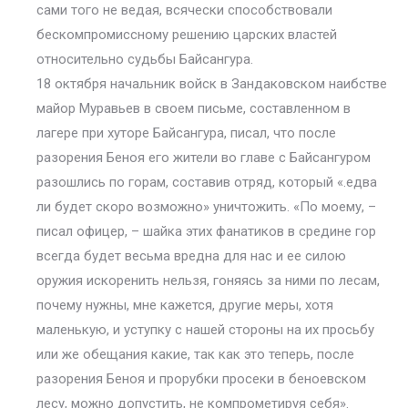
сами того не ведая, всячески способствовали
бескомпромиссному решению царских властей
относительно судьбы Байсангура.
18 октября начальник войск в Зандаковском наибстве
майор Муравьев в своем письме, составленном в
лагере при хуторе Байсангура, писал, что после
разорения Беноя его жители во главе с Байсангуром
разошлись по горам, составив отряд, который «.едва
ли будет скоро возможно» уничтожить. «По моему, –
писал офицер, – шайка этих фанатиков в средине гор
всегда будет весьма вредна для нас и ее силою
оружия искоренить нельзя, гоняясь за ними по лесам,
почему нужны, мне кажется, другие меры, хотя
маленькую, и уступку с нашей стороны на их просьбу
или же обещания какие, так как это теперь, после
разорения Беноя и прорубки просеки в беноевском
лесу, можно допустить, не компрометируя себя».