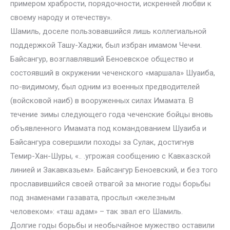
примером храбрости, порядочности, искренней любви к
своему народу и отечеству».
Шамиль, доселе пользовавшийся лишь коллегиальной
поддержкой Ташу-Хаджи, был избран имамом Чечни.
Байсангур, возглавлявший Беноевское общество и
состоявший в окружении чеченского «маршала» Шуаиба,
по-видимому, был одним из военных предводителей
(войсковой наиб) в вооруженных силах Имамата. В
течение зимы следующего года чеченские бойцы вновь
объявленного Имамата под командованием Шуаиба и
Байсангура совершили походы за Сулак, достигнув
Темир-Хан-Шуры, «.. .угрожая сообщению с Кавказской
линией и Закавказьем». Байсангур Беноевский, и без того
прославившийся своей отвагой за многие годы борьбы
под знаменами газавата, прослыл «железным
человеком»: «таш адам» – так звал его Шамиль.
Долгие годы борьбы и необычайное мужество оставили