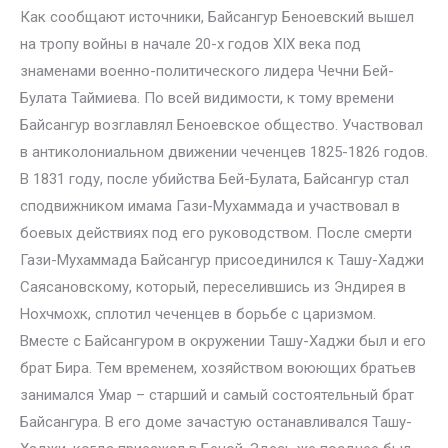
Как сообщают источники, Байсангур Беноевский вышел
на тропу войны в начале 20-х годов XIX века под
знаменами военно-политического лидера Чечни Бей-
Булата Таймиева. По всей видимости, к тому времени
Байсангур возглавлял Беноевское общество. Участвовал
в антиколониальном движении чеченцев 1825-1826 годов.
В 1831 году, после убийства Бей-Булата, Байсангур стал
сподвижником имама Гази-Мухаммада и участвовал в
боевых действиях под его руководством. После смерти
Гази-Мухаммада Байсангур присоединился к Ташу-Хаджи
Саясановскому, который, переселившись из Эндирея в
Нохчмохк, сплотил чеченцев в борьбе с царизмом.
Вместе с Байсангуром в окружении Ташу-Хаджи был и его
брат Бира. Тем временем, хозяйством воюющих братьев
занимался Умар – старший и самый состоятельный брат
Байсангура. В его доме зачастую останавливался Ташу-