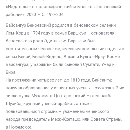
«Издательско-полиграфический комплекс «Грозненский
рабочий», 2020. – С. 192–204.
Байсангур Беноевский родился в беноевском селении
Лем-Корц в 1794 году в семье Баршкъи – основателя
беноевского рода Эди-некъе. Баршкъи был
состоятельным человеком, имевшим земельные наделы в
селах Беной, Беной-Ведено, Алхан и Булгат-Ирзу. Кроме
Байсангура, у Баршкъи были сыновья Сумгати, Умар и
Бира.
На протяжении четырех лет, до 1810 года, Байсангур
получал образование у известных ученых Нохчмохка. В их
числе мулла Мухаммад Цонтароевский – отец наиба
Шуаиба, крупный ученый-арабист, а также
пользовавшийся огромным уважением чеченского
народа председатель Мехк-Кхеташо, или Совета Страны,
в Нохчмохке.