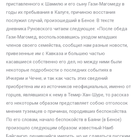
приставленного к Шамилю и его сыну Гази-Магомеду в
годы их пребывания в Калуге, причиною восстания
послужил случай, произошедший в Беное. В тексте
дневника Руновского читаем следующее: «После обеда
Гази-Магомед, воспользовавшись уходом младших
членов своего семейства, сообщил нам разные новости,
привезенные им с Кавказа и большею частью
касавшиеся собственно его дел, но между ними были
некоторые подробности о последних событиях в
Ичкерии и Чечне; и так как часть этих сведений
приобретена им из источников неофициальных, именно от
горцев, являвшихся к нему в Темир-Хан-Шуре, то рассказ
его некоторым образом представляет собою отголосок
мнения туземцев о причинах, породивших беспокойства.
По его словам, начало беспокойств в Баяни (в Беное)
произошло следующим образом: известный Наиб
Байсангур, решившийся умереть, но не сдаваться русским,