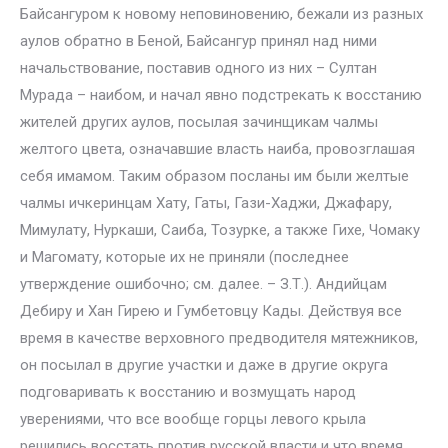
Байсангуром к новому неповиновению, бежали из разных
аулов обратно в Беной, Байсангур принял над ними
начальствование, поставив одного из них – Султан
Мурада – наибом, и начал явно подстрекать к восстанию
жителей других аулов, посылая зачинщикам чалмы
желтого цвета, означавшие власть наиба, провозглашая
себя имамом. Таким образом посланы им были желтые
чалмы ичкеринцам Хату, Гаты, Гази-Хаджи, Джафару,
Мимулату, Нуркаши, Саиба, Тозурке, а также Гихе, Чомаку
и Магомату, которые их не приняли (последнее
утверждение ошибочно; см. далее. – З.Т.). Андийцам
Дебиру и Хан Гирею и Гумбетовцу Кады. Действуя все
время в качестве верховного предводителя мятежников,
он посылал в другие участки и даже в другие округа
подговаривать к восстанию и возмущать народ
уверениями, что все вообще горцы левого крыла
решились восстать против русской власти и что время