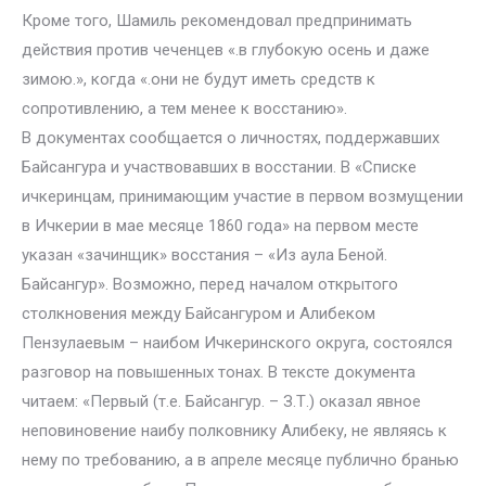
Кроме того, Шамиль рекомендовал предпринимать
действия против чеченцев «.в глубокую осень и даже
зимою.», когда «.они не будут иметь средств к
сопротивлению, а тем менее к восстанию».
В документах сообщается о личностях, поддержавших
Байсангура и участвовавших в восстании. В «Списке
ичкеринцам, принимающим участие в первом возмущении
в Ичкерии в мае месяце 1860 года» на первом месте
указан «зачинщик» восстания – «Из аула Беной.
Байсангур». Возможно, перед началом открытого
столкновения между Байсангуром и Алибеком
Пензулаевым – наибом Ичкеринского округа, состоялся
разговор на повышенных тонах. В тексте документа
читаем: «Первый (т.е. Байсангур. – З.Т.) оказал явное
неповиновение наибу полковнику Алибеку, не являясь к
нему по требованию, а в апреле месяце публично бранью