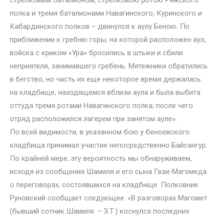
стрелковым баталионом, стрелковою ротою Ряжского
полка и тремя баталионами Навагинского, Куринского и
Кабардинского полков – двинулся к аулу Беною. По
приближении к гребню горы, на которой расположен аул,
войска с криком «Ура» бросились в штыки и сбили
неприятеля, занимавшего гребень. Мятежники обратились
в бегство, но часть их еще некоторое время держалась
на кладбище, находящемся вблизи аула и была выбита
оттуда тремя ротами Навагинского полка; после чего
отряд расположился лагерем при занятом ауле».
По всей видимости, в указанном бою у беноевского
кладбища принимал участие непосредственно Байсангур.
По крайней мере, эту вероятность мы обнаруживаем,
исходя из сообщения Шамиля и его сына Гази-Магомеда
о переговорах, состоявшихся на кладбище. Полковник
Руновский сообщает следующее: «В разговорах Магомет
(бывший сотник Шамиля. – З.Т.) коснулся последних