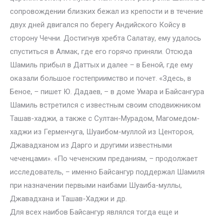
сопровождении близких бежал из крепости и в течение
двух дней двигался по берегу Андийского Койсу в
сторону Чечни. Достигнув хребта Салатау, ему удалось
спуститься в Алмак, где его горячо приняли. Отсюда
Шамиль прибыл в Даттых и далее – в Беной, где ему
оказали большое гостеприимство и почет. «Здесь, в
Беное, – пишет Ю. Дадаев, – в доме Умара и Байсангура
Шамиль встретился с известным своим сподвижником
Ташав-хаджи, а также с Султан-Мурадом, Магомедом-
хаджи из Герменчуга, Шуаибом-муллой из Центороя,
Джавадханом из Дарго и другими известными
чеченцами». «По чеченским преданиям, – продолжает
исследователь, – именно Байсангур поддержал Шамиля
при назначении первыми наибами Шуаиба-муллы,
Джавадхана и Ташав-Хаджи и др.
Для всех наибов Байсангур являлся тогда еще и