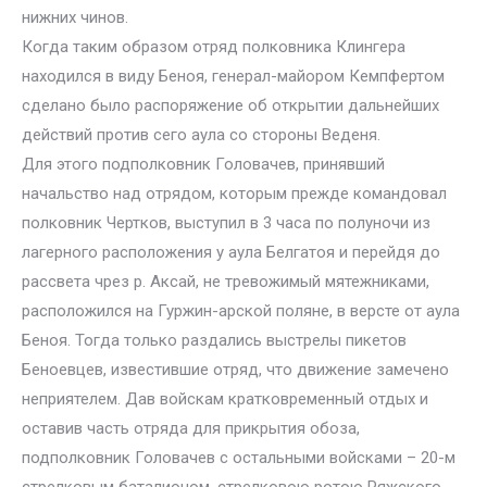
нижних чинов.
Когда таким образом отряд полковника Клингера
находился в виду Беноя, генерал-майором Кемпфертом
сделано было распоряжение об открытии дальнейших
действий против сего аула со стороны Веденя.
Для этого подполковник Головачев, принявший
начальство над отрядом, которым прежде командовал
полковник Чертков, выступил в 3 часа по полуночи из
лагерного расположения у аула Белгатоя и перейдя до
рассвета чрез р. Аксай, не тревожимый мятежниками,
расположился на Гуржин-арской поляне, в версте от аула
Беноя. Тогда только раздались выстрелы пикетов
Беноевцев, известившие отряд, что движение замечено
неприятелем. Дав войскам кратковременный отдых и
оставив часть отряда для прикрытия обоза,
подполковник Головачев с остальными войсками – 20-м