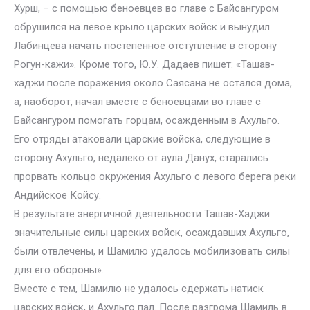
Хурш, – с помощью беноевцев во главе с Байсангуром
обрушился на левое крыло царских войск и вынудил
Лабинцева начать постепенное отступление в сторону
Рогун-кажи». Кроме того, Ю.У. Дадаев пишет: «Ташав-
хаджи после поражения около Саясана не остался дома,
а, наоборот, начал вместе с беноевцами во главе с
Байсангуром помогать горцам, осажденным в Ахульго.
Его отряды атаковали царские войска, следующие в
сторону Ахульго, недалеко от аула Данух, старались
прорвать кольцо окружения Ахульго с левого берега реки
Андийское Койсу.
В результате энергичной деятельности Ташав-Хаджи
значительные силы царских войск, осаждавших Ахульго,
были отвлечены, и Шамилю удалось мобилизовать силы
для его обороны».
Вместе с тем, Шамилю не удалось сдержать натиск
царских войск, и Ахульго пал. После разгрома Шамиль в