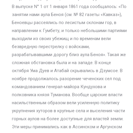
В выпуске N° 1 от 1 января 1861 года сообщалось: «По
занятии нами аула Беноя (см. № 82 газеты «Кавказ»),
Беноевцы рассеялись по лесистым склонам гор, в
направлении к Гумбету, и только небольшими партиями
выходили из своих убежищ и по временам вели
безвредную перестрелку с войсками,
разрабатывавшими дорогу близ аула Беноя». Такая же
сложная обстановка была и на западе. В конце
октября Ума Дуев и Атабай скрывались в Дзумсое. В
ноябре продолжалось разорение чеченских сел под
командованием генерал-майора Кундухова и
полковника князя Туманова. Вообще царские власти
насильственным образом вели усиленную политику
укрупнения хуторов в крупные села и выселения части
горных аулов на более доступные для властей земли.
Эти меры принимались как в Ассинском и Аргунском