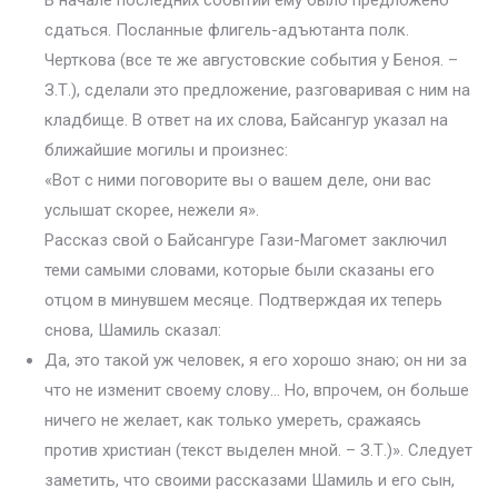
В начале последних событий ему было предложено
сдаться. Посланные флигель-адъютанта полк.
Черткова (все те же августовские события у Беноя. –
З.Т.), сделали это предложение, разговаривая с ним на
кладбище. В ответ на их слова, Байсангур указал на
ближайшие могилы и произнес:
«Вот с ними поговорите вы о вашем деле, они вас
услышат скорее, нежели я».
Рассказ свой о Байсангуре Гази-Магомет заключил
теми самыми словами, которые были сказаны его
отцом в минувшем месяце. Подтверждая их теперь
снова, Шамиль сказал:
Да, это такой уж человек, я его хорошо знаю; он ни за
что не изменит своему слову… Но, впрочем, он больше
ничего не желает, как только умереть, сражаясь
против христиан (текст выделен мной. – З.Т.)». Следует
заметить, что своими рассказами Шамиль и его сын,