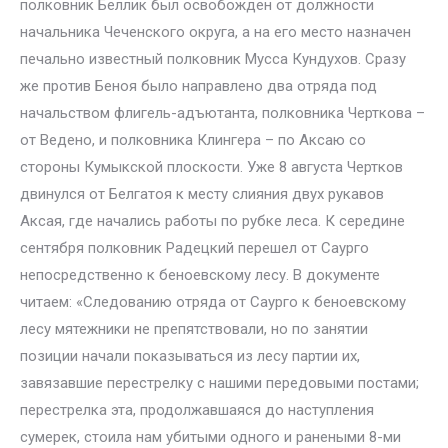
полковник Беллик был освобожден от должности
начальника Чеченского округа, а на его место назначен
печально известный полковник Мусса Кундухов. Сразу
же против Беноя было направлено два отряда под
начальством флигель-адъютанта, полковника Черткова –
от Ведено, и полковника Клингера – по Аксаю со
стороны Кумыкской плоскости. Уже 8 августа Чертков
двинулся от Белгатоя к месту слияния двух рукавов
Аксая, где начались работы по рубке леса. К середине
сентября полковник Радецкий перешел от Саурго
непосредственно к беноевскому лесу. В документе
читаем: «Следованию отряда от Саурго к беноевскому
лесу мятежники не препятствовали, но по занятии
позиции начали показываться из лесу партии их,
завязавшие перестрелку с нашими передовыми постами;
перестрелка эта, продолжавшаяся до наступления
сумерек, стоила нам убитыми одного и ранеными 8-ми