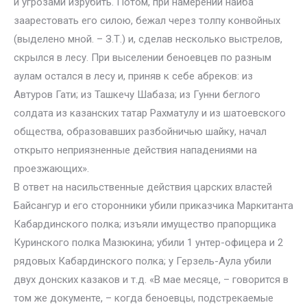
и угрозами изрубить. Потом, при намерении наиба
заарестовать его силою, бежал через толпу конвойных
(выделено мной. – З.Т.) и, сделав несколько выстрелов,
скрылся в лесу. При выселении беноевцев по разным
аулам остался в лесу и, приняв к себе абреков: из
Автуров Гати; из Ташкечу Шабаза; из Гунни беглого
солдата из казанских татар Рахматулу и из шатоевского
общества, образовавших разбойничью шайку, начал
открыто неприязненные действия нападениями на
проезжающих».
В ответ на насильственные действия царских властей
Байсангур и его сторонники убили приказчика Маркитанта
Кабардинского полка; изъяли имущество прапорщика
Куринского полка Мазюкина; убили 1 унтер-офицера и 2
рядовых Кабардинского полка; у Герзель-Аула убили
двух донских казаков и т.д. «В мае месяце, – говорится в
том же документе, – когда беноевцы, подстрекаемые