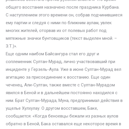
общего восстания назначено после праздника Курбана.
С наступлением этого времени он, собрав подчинившиеся
ему партии и следуя с ними по ближним аулам, увлек
многих жителей, оторвав их от полевых работ под
мятежные значки бунтовщиков (текст выделен мной. –
З.Т.)».
Еще одним наибом Байсангура стал его друг и
соплеменник Султан-Мурад, лично участвовавший при
инциденте у Герзель-Аула. Уже в июне Султан-Мурад вел
агитацию за присоединение к восстанию. Еще один
чеченец, Али-Султан, также вместе с Султан-Мурадом
явился в Беной и в дальнейшем постоянно находился с
ним. Брат Султан-Мурада, Муна, предпринимал действия в
ущелье Хулхулау. О другом восставшем, Баке,
сообщается: «Когда беноевцы бежали из разных аулов
обратно в Беной, Бака оставался еще некоторое время в