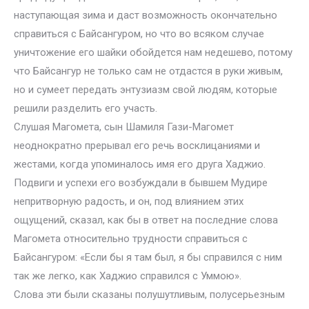
наступающая зима и даст возможность окончательно
справиться с Байсангуром, но что во всяком случае
уничтожение его шайки обойдется нам недешево, потому
что Байсангур не только сам не отдастся в руки живым,
но и сумеет передать энтузиазм свой людям, которые
решили разделить его участь.
Слушая Магомета, сын Шамиля Гази-Магомет
неоднократно прерывал его речь восклицаниями и
жестами, когда упоминалось имя его друга Хаджио.
Подвиги и успехи его возбуждали в бывшем Мудире
непритворную радость, и он, под влиянием этих
ощущений, сказал, как бы в ответ на последние слова
Магомета относительно трудности справиться с
Байсангуром: «Если бы я там был, я бы справился с ним
так же легко, как Хаджио справился с Уммою».
Слова эти были сказаны полушутливым, полусерьезным