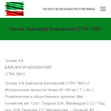
ЧЕЧНЯ (ЧЕЧЕНСКАЯ РЕСПУБЛИКА)
Тесаев. Байсангур Беноевский (1794–1861)
Вы здесь:
Тесаев З.А.
БАЙСАНГУР БЕНОЕВСКИЙ
(1794-1861)
Тесаев, З.А. Байсангур Беноевский (1794–1861) //
Исторические личности Чечни (XI–XXI вв.). Т. I. Кн. I.
Политические и общественные деятели. (Авт. –
коллектив авт. Сост.: Гапуров Ш.А., Магамадов С.С.) / Под
ред. Ш.А. Гапурова, С.С. Магамадова. – Грозный: АО