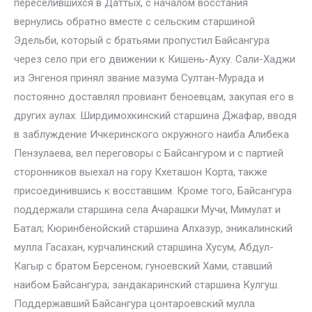
переселившихся в Даттых, с началом восстания
вернулись обратно вместе с сельским старшиной
Эдельби, который с братьями пропустил Байсангура
через село при его движении к Кишень-Ауху. Сали-Хаджи
из Энгеноя принял звание мазума Султан-Мурада и
постоянно доставлял провиант беноевцам, закупая его в
других аулах. Ширдимохкинский старшина Джафар, вводя
в заблуждение Ичкеринского окружного наиба Алибека
Пензулаева, вел переговоры с Байсангуром и с партией
сторонников выехал на гору Кхеташон Корта, также
присоединившись к восставшим. Кроме того, Байсангура
поддержали старшина села Ачарашки Мучи, Мимулат и
Батал; Кюринбенойский старшина Алхазур, эникалинский
мулла Гасахан, курчалинский старшина Хусум, Абдул-
Кагыр с братом Берсеном; гуноевский Хами, ставший
наибом Байсангура; зандакаринский старшина Кулгуш.
Поддержавший Байсангура цонтароевский мулла