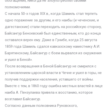
обогащения, никогда не злоупотреблял своими
полномочиями.
С начала 50-х годов XIX в., когда Шамиль стал терпеть
одно поражение за другим, и его наибы (и чеченские, и
дагестанские) стали переходить на российскую сторону,
Байсангур Беноевский был единственным, кто до конца
оставался верен ему. Даже в Гунибе, когда 25 августа
1859 года Шамиль сдался кавказскому наместнику А.И.
Барятинскому, Байсангур с боем вырвался из окружения
и ушел в Беной».
После возвращения в Беной Байсангур не смирился с
установлением царской власти в Чечне и ушел в горы, не
получив поддержки населения, уставшего от войны.
Вместе с тем, в 1860 году ошибка местных властей в лице
наиба А. Пензулаева привела к восстанию, которое
возглавил Байсангур.
Согласно данным полковника Руновского,