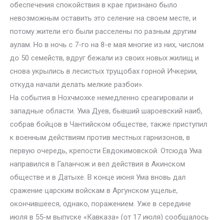
обеспечения спокойствия в крае признано было
невозможным оставить это селение на своем месте, и
потому жители его были расселены по разным другим
аулам. Но в ночь с 7-го на 8-е мая многие из них, числом
до 50 семейств, вдруг бежали из своих новых жилищ и
снова укрылись в лесистых трущобах горной Ичкерии,
откуда начали делать мелкие разбои».
На события в Нохчмохке немедленно среагировали и
западные области. Ума Дуев, бывший шароевский наиб,
собрав бойцов в Чантийском обществе, также приступил
к военным действиям против местных гарнизонов, в
первую очередь, крепости Евдокимовской. Отсюда Ума
направился в Галанчож и вел действия в Акинском
обществе и в Датыхе. В конце июня Ума вновь дал
сражение царским войскам в Аргунском ущелье,
окончившееся, однако, поражением. Уже в середине
июля в 55-м выпуске «Кавказа» (от 17 июля) сообщалось