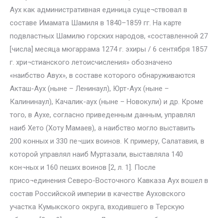
Аух как административная единица суще¬ствовал в
составе Имамата Шамиля в 1840–1859 гг. На карте
подвластных Шамилю горских народов, «составленной 27
[числа] месяца мюгаррама 1274 г. эхиры / 6 сентября 1857
г. хри¬стианского летоисчисления» обозначено
«наибство Авух», в составе которого обнаруживаются
Акташ-Аух (ныне – Ленинаул), Юрт-Аух (ныне –
Калининаул), Качалик-аух (ныне – Новокули) и др. Кроме
того, в Аухе, согласно приведенным данным, управлял
наиб Хето (Хоту Мамаев), а наибство могло выставить
200 конных и 330 пе¬ших воинов. К примеру, Салатавия, в
которой управлял наиб Муртазали, выставляла 140
кон¬ных и 160 пеших воинов [2, л. 1]. После
присо¬единения Северо-Восточного Кавказа Аух вошел в
состав Российской империи в качестве Ауховского
участка Кумыкского округа, входившего в Терскую