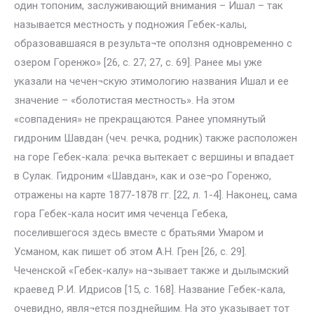
один топоним, заслуживающий внимания – Ишал – так
называется местность у подножия Гебек-калы,
образовавшаяся в результа¬те оползня одновременно с
озером Горенжо» [26, с. 27; 27, с. 69]. Ранее мы уже
указали на чечен¬скую этимологию названия Ишал и ее
значение – «болотистая местность». На этом
«совпадения» не прекращаются. Ранее упомянутый
гидроним Шавдан (чеч. речка, родник) также расположен
на горе Гебек-кала: речка вытекает с вершины и впадает
в Сулак. Гидроним «Шавдан», как и озе¬ро Горенжо,
отражены на карте 1877-1878 гг. [22, л. 1-4]. Наконец, сама
гора Гебек-кала носит имя чеченца Гебека,
поселившегося здесь вместе с братьями Умаром и
Усманом, как пишет об этом А.Н. Грен [26, с. 29].
Чеченской «Гебек-калу» на¬зывает также и дылымский
краевед Р.И. Идрисов [15, с. 168]. Название Гебек-кала,
очевидно, явля¬ется позднейшим. На это указывает тот