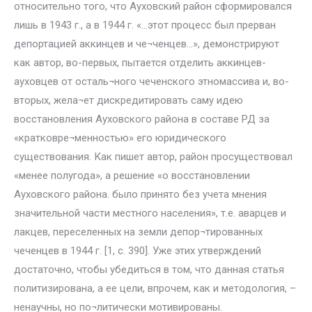
относительно того, что Ауховский район сформировался
лишь в 1943 г., а в 1944 г. «…этот процесс был прерван
депортацией аккинцев и че¬ченцев…», демонстрируют
как автор, во-первых, пытается отделить аккинцев-
ауховцев от осталь¬ного чеченского этномассива и, во-
вторых, жела¬ет дискредитировать саму идею
восстановления Ауховского района в составе РД за
«кратковре¬менностью» его юридического
существования. Как пишет автор, район просуществовал
«менее полугода», а решение «о восстановлении
Ауховского района. было принято без учета мнения
значительной части местного населения», т.е. аварцев и
лакцев, переселенных на земли депор¬тированных
чеченцев в 1944 г. [1, с. 390]. Уже этих утверждений
достаточно, чтобы убедиться в том, что данная статья
политизирована, а ее цели, впрочем, как и методология, –
ненаучны, но по¬литически мотивированы.