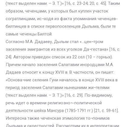
(текст выделен нами. – З. Т.)» [16, с. 23-24; 20, с. 45]. Таким
образом, чеченцами, у которых был куплен участок
согратлинцами, ис¬ходя из факта упоминания чеченцев-
билтинцев в списке первопоселенцев Дылыма, были те
самые чеченцы Билтой.
Согласно М.А. Дадаеву, Дылым стал «…цен¬тром
заселения эмигрантов из всех уголков Да¬гестана» [16, с.
24]. Автором приведен список из 22 сел (10 – горных).
Причем начало заселения Салатавии инородцами М.А.
Дадаев относит к концу XVIII в. В частности, он пишет:
«Основа¬ние селения Гуни началось в конце XVIII века в
период заселения Салатавии нынешними жи¬телями
(текст выделен нами. – З. Т.)» [16, с. 29]. По-видимому,
речь идет о времени религиозно¬-политической
деятельности шейха Мансура (1785-1791 гг.) [21, с. 59-61].
Интересна также чеченская этимология то¬понимов
Дылыма и окрестностей. Рассмотрим их в интерпретации