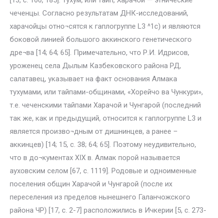
[13, c. 100, 185]. Тухум, или тайп, Харачой — этнические
чеченцы. Согласно результатам ДНК-исследований,
харачойцы отно¬сятся к гаплогруппе L3 ^1с) и являются
боковой линией большого аккинского генетического
дре¬ва [14; 64; 65]. Примечательно, что Р.И. Идрисов,
уроженец села Дылым Казбековского района РД,
салатавец, указывает на факт основания Алмака
тухумами, или тайпами-общинами, «Хорейчо ва Чункури»,
т.е. чеченскими тайпами Харачой и Чунгарой (последний
так же, как и предыдущий, относится к гаплогруппе L3 и
является произво¬дным от дишнинцев, а ранее –
аккинцев) [14; 15, с. 38; 64; 65]. Поэтому неудивительно,
что в до¬кументах XIX в. Алмак порой называется
ауховским селом [67, с. 1119]. Родовые и одноименные
поселения общин Харачой и Чунгарой (после их
переселения из пределов нынешнего Галанчожского
района ЧР) [17, с. 2-7] расположились в Ичкерии [5, с. 273-