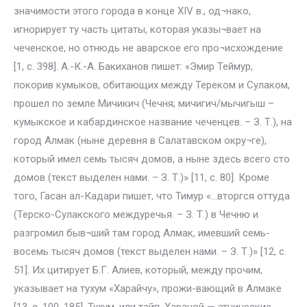
значимости этого города в конце XIV в., од¬нако,
игнорирует ту часть цитаты, которая указы¬вает на
чеченское, но отнюдь не аварское его про¬исхождение
[1, с. 398]. А.-К.-А. Бакиханов пишет: «Эмир Теймур,
покорив кумыков, обитающих между Тереком и Сулаком,
прошел по земле Мичикич (Чечня; мичигич/мычигыш –
кумыкское и кабардинское название чеченцев. – З. Т.), на
город Алмак (ныне деревня в Салатавском окру¬ге),
который имел семь тысяч домов, а ныне здесь всего сто
домов (текст выделен нами. – З. Т.)» [11, с. 80]. Кроме
того, Гасан ал-Кадари пишет, что Тимур «…вторгся оттуда
(Терско-Сулакского междуречья. – З. Т.) в Чечню и
разгромил быв¬ший там город Алмак, имевший семь-
восемь тысяч домов (текст выделен нами. – З. Т.)» [12, с.
51]. Их цитирует Б.Г. Алиев, который, между прочим,
указывает на тухум «Харайчу», прожи-вающий в Алмаке