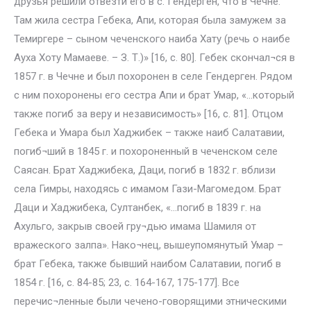
друзья решили отвезти его в с. Гендерген, что в Чечне.
Там жила сестра Гебека, Апи, которая была замужем за
Темиргере – сыном чеченского наиба Хату (речь о наибе
Ауха Хоту Мамаеве. – З. Т.)» [16, с. 80]. Гебек скончал¬ся в
1857 г. в Чечне и был похоронен в селе Гендерген. Рядом
с ним похоронены его сестра Апи и брат Умар, «…который
также погиб за веру и независимость» [16, с. 81]. Отцом
Гебека и Умара был Хаджибек – также наиб Салатавии,
погиб¬ший в 1845 г. и похороненный в чеченском селе
Саясан. Брат Хаджибека, Даци, погиб в 1832 г. вблизи
села Гимры, находясь с имамом Гази-Магомедом. Брат
Даци и Хаджибека, Султанбек, «…погиб в 1839 г. на
Ахульго, закрыв своей гру¬дью имама Шамиля от
вражеского залпа». Нако¬нец, вышеупомянутый Умар –
брат Гебека, также бывший наибом Салатавии, погиб в
1854 г. [16, с. 84-85; 23, с. 164-167, 175-177]. Все
перечис¬ленные были чечено-говорящими этническими