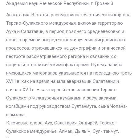
Академия наук Чеченской Республики, г. Грозный
Аннотация. В статье рассматривается этническая картина
Терско-Сулакского междуречья, включая территорию
Ауха и Салатавии, в период позднего средневековья и
нового времени посред¬ством изучения миграционных
процессов, отражавшихся на демографии и этнической
пестроте рассматриваемого региона и связанных с
социально-политическими факторами. Путем анализа
имеющихся материалов указывается на последнюю треть
XVIII в. как на время начала аваризации Салатавии и
начало XVII в. – как первый этап заселения Терско-
Сулакского междуречья кумыками и засулакскими
ногайцами под руководством Султанмута, сына Чопана-
шамхала.
Ключевые слова: Аух, Салатавия, Эндирей, Терско-
Сулакское междуречье, Алмак, Дылым, Сул- танмут,