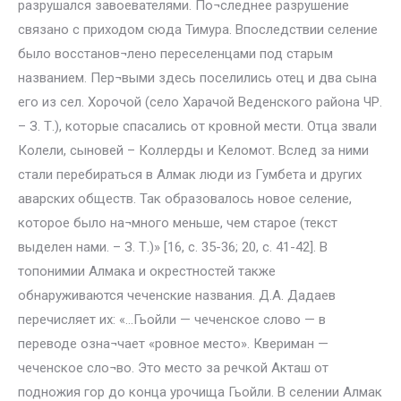
разрушался завоевателями. По¬следнее разрушение
связано с приходом сюда Тимура. Впоследствии селение
было восстанов¬лено переселенцами под старым
названием. Пер¬выми здесь поселились отец и два сына
его из сел. Хорочой (село Харачой Веденского района ЧР.
– З. Т.), которые спасались от кровной мести. Отца звали
Колели, сыновей – Коллерды и Келомот. Вслед за ними
стали перебираться в Алмак люди из Гумбета и других
аварских обществ. Так образовалось новое селение,
которое было на¬много меньше, чем старое (текст
выделен нами. – З. Т.)» [16, с. 35-36; 20, с. 41-42]. В
топонимии Алмака и окрестностей также
обнаруживаются чеченские названия. Д.А. Дадаев
перечисляет их: «…Гьойли — чеченское слово — в
переводе озна¬чает «ровное место». Квериман —
чеченское сло¬во. Это место за речкой Акташ от
подножия гор до конца урочища Гьойли. В селении Алмак