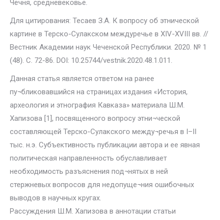
Чечня, средневековье.
Для цитирования: Тесаев З.А. К вопросу об этнической
картине в Терско-Сулакском междуречье в XIV-XVIII вв. //
Вестник Академии наук Чеченской Республики. 2020. № 1
(48). С. 72-86. DOI: 10.25744/vestnik.2020.48.1.011.
Данная статья является ответом на ранее
пу¬бликовавшийся на страницах издания «История,
археология и этнография Кавказа» материала Ш.М.
Хапизова [1], посвященного вопросу этни¬ческой
составляющей Терско-Сулакского между¬речья в I–II
тыс. н.э. Субъективность публикации автора и ее явная
политическая направленность обуславливает
необходимость разъяснения под¬нятых в ней
стержневых вопросов для недопуще¬ния ошибочных
выводов в научных кругах.
Рассуждения Ш.М. Хапизова в аннотации статьи