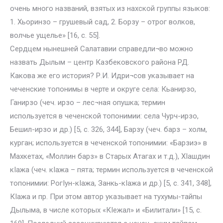
очень много названий, взятых из нахской группы языков:
1. Хьоринзо – грушевый сад, 2. Борзу – отрог волков,
волчье ущелье» [16, с. 55].
Сердцем нынешней Салатавии справедли¬во можно
назвать Дылым – центр Казбековского района РД.
Какова же его история? Р.И. Идри¬сов указывает на
чеченские топонимы в черте и округе села: Кьанирзо,
Ганирзо (чеч. ирзо – лес¬ная опушка; термин
используется в чеченской топонимии: села Чурч-ирзо,
Бешил-ирзо и др.) [5, с. 326, 344], Барзу (чеч. барз – холм,
курган; используется в чеченской топонимии: «Барзиэ» в
Махкетах, «Моллин барз» в Старых Атагах и т.д.), ХIашдин
кIажа (чеч. кIажа – пята; термин используется в чеченской
топонимии: РогIун-кIажа, Занкь-кIажа и др.) [5, с. 341, 348],
КIажа и пр. При этом автор указывает на тухумы-тайпы
Дылыма, в числе которых «КIежал» и «Билитали» [15, с.