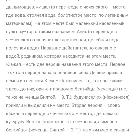
дылымовцев: «Ишал (в пере¬воде с чеченского – место,
где вода, стоячая вода, болотистое место, по легендным
материалам). На этом месте был маленький населенный
пункт, ху¬тор с таким названием. Аних (в переводе с
че¬ченского означает лекарственная, целебная вода,
полезная вода). Название действительно связано с
водой, родником, которая находится на этом месте.
КIажал – есть две версии названия этого места. Первое
то, что в период начала освоения села Дылым пришла
семья из селения КIеж – кIеженисел. Те, которые жили
здесь до них, ори¬ентировочно белтийцы (чеченцы) (т.е.
те же че¬ченцы Билтой. – З. Т.), будунисел их (кIеженисел)
приняли и выделили им место. Вторая версия – слово
кIажал в переводе с чеченского – место, где сажают
кукурузу. Вполне возможно, что че¬ченцы, а именно
белтийцы, (чеченцы Билтой. – З. Т.), на этом месте сажали