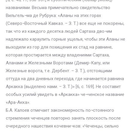
названиями. Весьма примечательно свидетельство
Вильгель¬ма де Рубрука: «Аланы на этих горах
(Северо¬Восточный Кавказ. – З. Т.) все еще не покорены,
так что из каждого десятка людей Сартаха дво¬им
надлежало караулить горные ущелья, чтобы эти Аланы не
выходили из гор для похищения их стад на равнине,
которая простирается между владениями Сартаха,
Аланами и Железными Воротами (Демир-Капу, или
Железные ворота, т.е. Дербент. – З. Т.), отстоящими
оттуда на два дневных перехода, где начинается равнина
Аркакка (выделено нами. – З. Т.)» [6, с. 169]. Не составит
особых усилий увидеть в «Аркакка» че¬ченское название
«Ара-Акка».
Б.А. Калоев отмечает закономерность по¬стоянного
стремления чеченцев повторно занять плоскость после
очередного нашествия кочевни¬ков: «Чеченцы, сильно