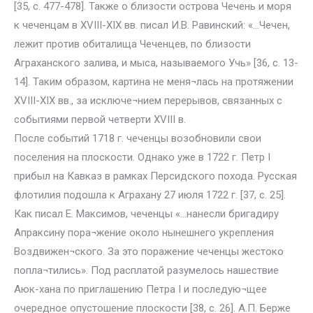
[35, с. 477-478]. Также о близости острова Чечень и моря
к чеченцам в XVIII-XIX вв. писал И.В. Равинский: «…Чечен,
лежит против обиталища Чеченцев, по близости
Аграханского залива, и мыса, называемого Учь» [36, с. 13-
14]. Таким образом, картина не меня¬лась на протяжении
XVIII-XIX вв., за исключе¬нием перерывов, связанных с
событиями первой четверти XVIII в.
После событий 1718 г. чеченцы возобновили свои
поселения на плоскости. Однако уже в 1722 г. Петр I
прибыл на Кавказ в рамках Персидского похода. Русская
флотилия подошла к Аграхану 27 июля 1722 г. [37, с. 25].
Как писал Е. Максимов, чеченцы «…нанесли бригадиру
Апраксину пора¬жение около нынешнего укрепления
Воздвижен¬ского. За это поражение чеченцы жестоко
попла¬тились». Под расплатой разумелось нашествие
Аюк-хана по приглашению Петра I и последую¬щее
очередное опустошение плоскости [38, с. 26]. А.П. Берже