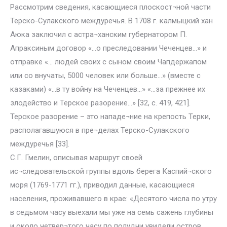
Рассмотрим сведения, касающиеся плоскост¬ной части
Терско-Сулакского междуречья. В 1708 г. калмыцкий хан
Аюка заключил с астра¬ханским губернатором П.
Апраксиным договор «…о преследовании Чеченцев…» и
отправке «… людей своих с сыном своим Чапдержапом
или со внучаты, 5000 человек или больше…» (вместе с
казаками) «…в ту войну на Чеченцев…» «…за прежнее их
злодейство и Терское разорение…» [32, с. 419, 421].
Терское разорение – это нападе¬ние на крепость Терки,
располагавшуюся в пре¬делах Терско-Сулакского
междуречья [33].
С.Г. Гмелин, описывая маршрут своей
ис¬следовательской группы вдоль берега Каспий¬ского
моря (1769-1771 гг.), приводил данные, касающиеся
населения, проживавшего в крае: «Десятого числа по утру
в седьмом часу выехали мы уже на семь сажень глубины
и около четвер¬того часу по полудни увидели остров