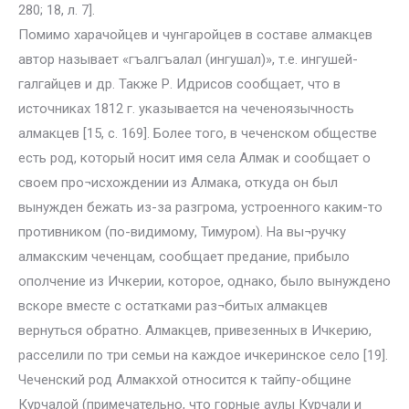
280; 18, л. 7].
Помимо харачойцев и чунгаройцев в составе алмакцев
автор называет «гъалгъалал (ингушал)», т.е. ингушей-
галгайцев и др. Также Р. Идрисов сообщает, что в
источниках 1812 г. указывается на чеченоязычность
алмакцев [15, с. 169]. Более того, в чеченском обществе
есть род, который носит имя села Алмак и сообщает о
своем про¬исхождении из Алмака, откуда он был
вынужден бежать из-за разгрома, устроенного каким-то
противником (по-видимому, Тимуром). На вы¬ручку
алмакским чеченцам, сообщает предание, прибыло
ополчение из Ичкерии, которое, однако, было вынуждено
вскоре вместе с остатками раз¬битых алмакцев
вернуться обратно. Алмакцев, привезенных в Ичкерию,
расселили по три семьи на каждое ичкеринское село [19].
Чеченский род Алмакхой относится к тайпу-общине
Курчалой (примечательно, что горные аулы Курчали и