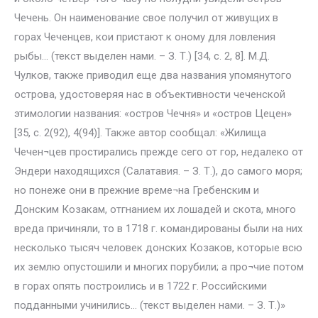
Чечень. Он наименование свое получил от живущих в
горах Чеченцев, кои пристают к оному для ловления
рыбы… (текст выделен нами. – З. Т.) [34, с. 2, 8]. М.Д.
Чулков, также приводил еще два названия упомянутого
острова, удостоверяя нас в объективности чеченской
этимологии названия: «остров Чечня» и «остров Цецен»
[35, c. 2(92), 4(94)]. Также автор сообщал: «Жилища
Чечен¬цев простирались прежде сего от гор, недалеко от
Эндери находящихся (Салатавия. – З. Т.), до самого моря;
но понеже они в прежние време¬на Гребенским и
Донским Козакам, отгнанием их лошадей и скота, много
вреда причиняли, то в 1718 г. командированы были на них
несколько тысяч человек донских Козаков, которые всю
их землю опустошили и многих порубили; а про¬чие потом
в горах опять построились и в 1722 г. Российскими
подданными учинились… (текст выделен нами. – З. Т.)»