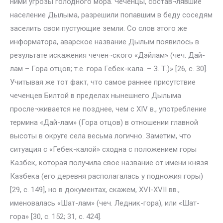
ними угрозы голодного мора. Чеченцы, состав¬лявшие
население Дылыма, разрешили попавшим в беду соседям
заселить свои пустующие земли. Со слов этого же
информатора, аварское название Дылым появилось в
результате искажения чечен¬ского «Дэйлам» (чеч. Дай-
лам – Гора отцов; т.е. гора Гебек-кала. – З. Т.)» [26, с. 30].
Учитывая же тот факт, что самое раннее присутствие
чеченцев Билтой в пределах нынешнего Дылыма
просле¬живается не позднее, чем с XIV в., употребление
термина «Дай-лам» (Гора отцов) в отношении главной
высоты в округе села весьма логично. Заметим, что
ситуация с «Гебек-калой» сходна с положением горы
Казбек, которая получила свое название от имени князя
Казбека (его деревня располагалась у подножия горы)
[29, с. 149], но в документах, скажем, XVI-XVII вв.,
именовалась «Шат-лам» (чеч. Ледник-гора), или «Шат-
гора» [30, с. 152; 31, с. 424].