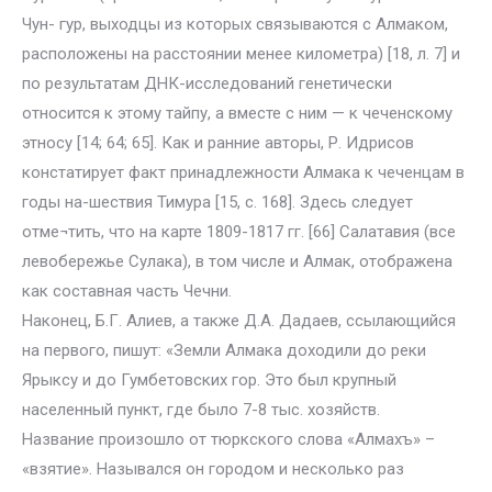
Чун- гур, выходцы из которых связываются с Алмаком,
расположены на расстоянии менее километра) [18, л. 7] и
по результатам ДНК-исследований генетически
относится к этому тайпу, а вместе с ним — к чеченскому
этносу [14; 64; 65]. Как и ранние авторы, Р. Идрисов
констатирует факт принадлежности Алмака к чеченцам в
годы на-шествия Тимура [15, с. 168]. Здесь следует
отме¬тить, что на карте 1809-1817 гг. [66] Салатавия (все
левобережье Сулака), в том числе и Алмак, отображена
как составная часть Чечни.
Наконец, Б.Г. Алиев, а также Д.А. Дадаев, ссылающийся
на первого, пишут: «Земли Алмака доходили до реки
Ярыксу и до Гумбетовских гор. Это был крупный
населенный пункт, где было 7-8 тыс. хозяйств.
Название произошло от тюркского слова «Алмахъ» –
«взятие». Назывался он городом и несколько раз