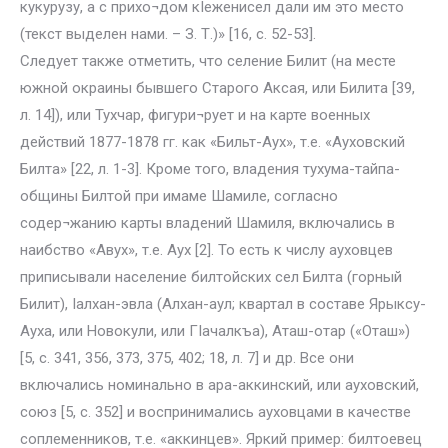
кукурузу, а с прихо¬дом кIеженисел дали им это место
(текст выделен нами. – З. Т.)» [16, с. 52-53].
Следует также отметить, что селение Билит (на месте
южной окраины бывшего Старого Аксая, или Билита [39,
л. 14]), или Тухчар, фигури¬рует и на карте военных
действий 1877-1878 гг. как «Бильт-Аух», т.е. «Ауховский
Билта» [22, л. 1-3]. Кроме того, владения тухума-тайпа-
общины Билтой при имаме Шамиле, согласно
содер¬жанию карты владений Шамиля, включались в
наибство «Авух», т.е. Аух [2]. То есть к числу ауховцев
приписывали население билтойских сел Билта (горный
Билит), Iалхан-эвла (Алхан-аул; квартал в составе Ярыксу-
Ауха, или Новокули, или ГIачалкъа), Аташ-отар («Оташ»)
[5, с. 341, 356, 373, 375, 402; 18, л. 7] и др. Все они
включались номинально в ара-аккинский, или ауховский,
союз [5, с. 352] и воспринимались ауховцами в качестве
соплеменников, т.е. «аккинцев». Яркий пример: билтоевец