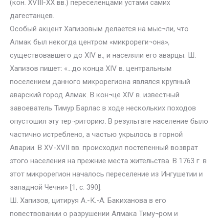
(кон. XVIII-XX вв.) переселенцами устами самих
дагестанцев.
Особый акцент Хапизовым делается на мыс¬ли, что
Алмак был некогда центром «микрореги¬она»,
существовавшего до XIV в., и населяли его аварцы. Ш.
Хапизов пишет: «…до конца XIV в. центральным
поселением данного микрорегиона являлся крупный
аварский город Алмак. В кон¬це XIV в. известный
завоеватель Тимур Барлас в ходе нескольких походов
опустошил эту тер¬риторию. В результате население было
частично истреблено, а частью укрылось в горной
Аварии. В XV-XVII вв. происходил постепенный возврат
этого населения на прежние места жительства. В 1763 г. в
этот микрорегион началось переселение из Ингушетии и
западной Чечни» [1, с. 390].
Ш. Хапизов, цитируя А.-К.-А. Бакиханова в его
повествовании о разрушении Алмака Тиму¬ром и