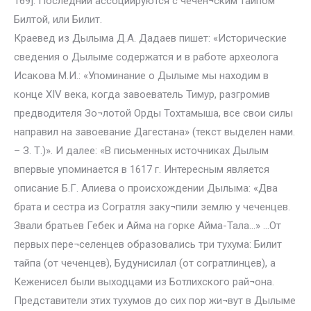
169]. Последний ассоциируются с чечен¬ским тайпом
Билтой, или Билит.
Краевед из Дылыма Д.А. Дадаев пишет: «Исторические
сведения о Дылыме содержатся и в работе археолога
Исакова М.И.: «Упоминание о Дылыме мы находим в
конце XIV века, когда завоеватель Тимур, разгромив
предводителя Зо¬лотой Орды Тохтамыша, все свои силы
направил на завоевание Дагестана» (текст выделен нами.
– З. Т.)». И далее: «В письменных источниках Дылым
впервые упоминается в 1617 г. Интересным является
описание Б.Г. Алиева о происхождении Дылыма: «Два
брата и сестра из Согратля заку¬пили землю у чеченцев.
Звали братьев Гебек и Айма на горке Айма-Тала…» …От
первых пере¬селенцев образовались три тухума: Билит
тайпа (от чеченцев), Будунисилал (от согратлинцев), а
Кеженисел были выходцами из Ботлихского рай¬она.
Представители этих тухумов до сих пор жи¬вут в Дылыме