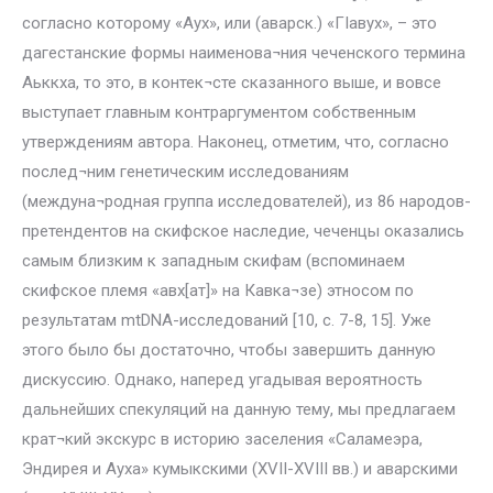
согласно которому «Аух», или (аварск.) «ГIавух», – это
дагестанские формы наименова¬ния чеченского термина
Аьккха, то это, в контек¬сте сказанного выше, и вовсе
выступает главным контраргументом собственным
утверждениям автора. Наконец, отметим, что, согласно
послед¬ним генетическим исследованиям
(междуна¬родная группа исследователей), из 86 народов-
претендентов на скифское наследие, чеченцы оказались
самым близким к западным скифам (вспоминаем
скифское племя «авх[ат]» на Кавка¬зе) этносом по
результатам mtDNA-исследований [10, с. 7-8, 15]. Уже
этого было бы достаточно, чтобы завершить данную
дискуссию. Однако, наперед угадывая вероятность
дальнейших спекуляций на данную тему, мы предлагаем
крат¬кий экскурс в историю заселения «Саламеэра,
Эндирея и Ауха» кумыкскими (XVII-XVIII вв.) и аварскими