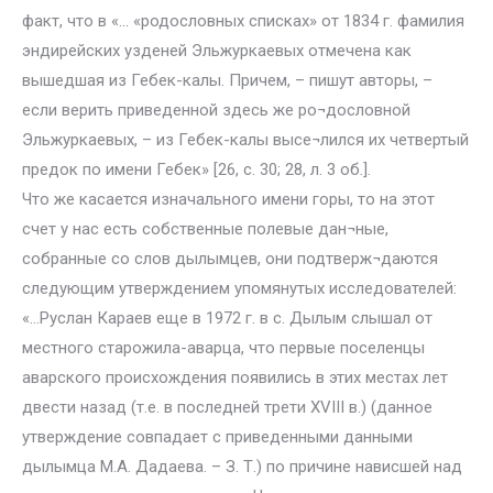
факт, что в «… «родословных списках» от 1834 г. фамилия
эндирейских узденей Эльжуркаевых отмечена как
вышедшая из Гебек-калы. Причем, – пишут авторы, –
если верить приведенной здесь же ро¬дословной
Эльжуркаевых, – из Гебек-калы высе¬лился их четвертый
предок по имени Гебек» [26, с. 30; 28, л. 3 об.].
Что же касается изначального имени горы, то на этот
счет у нас есть собственные полевые дан¬ные,
собранные со слов дылымцев, они подтверж¬даются
следующим утверждением упомянутых исследователей:
«…Руслан Караев еще в 1972 г. в с. Дылым слышал от
местного старожила-аварца, что первые поселенцы
аварского происхождения появились в этих местах лет
двести назад (т.е. в последней трети XVIII в.) (данное
утверждение совпадает с приведенными данными
дылымца М.А. Дадаева. – З. Т.) по причине нависшей над