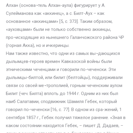
Алхан (основа¬тель Алхан-аула) фигурирует у А.
Сулейманова как «аккинец», а с. Билт-Аух – как
основанное «аккинцами» [5, с. 373]. Таким образом,
«ауховцами» были не только собственно аккинцы,
про¬исходящие из нынешнего Галанчожского района ЧР
(горная Акка), но и ичкеринцы.
Нам также известно, что одни из самых вы¬дающихся
дылымцев-героев времен Кавказской войны были
этническими чеченцами и говорили по-чеченски. Эти
дылымцы-билтой, или билит (белтойцы), поддерживали
связи со своей ме¬трополией, горным чеченским аулом
Билит (чеч. Билта) вплоть до 1944 г. Одним из них был
наиб Салатавии, сподвижник Шамиля Гебек, который
говорил по-чеченски [16, с. 77]. В одном из сра-жений, 1
сентября 1857 г., Гебек получил тяжелое ранение. «Зная в
каком состоянии находится Гебек, – пишет Д. Дадаев, –