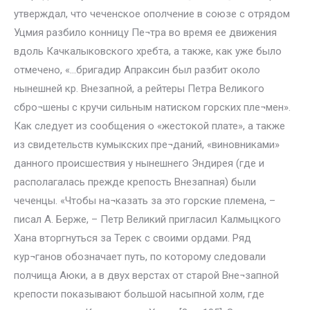
утверждал, что чеченское ополчение в союзе с отрядом
Уцмия разбило конницу Пе¬тра во время ее движения
вдоль Качкалыковского хребта, а также, как уже было
отмечено, «…бригадир Апраксин был разбит около
нынешней кр. Внезапной, а рейтеры Петра Великого
сбро¬шены с кручи сильным натиском горских пле¬мен».
Как следует из сообщения о «жестокой плате», а также
из свидетельств кумыкских пре¬даний, «виновниками»
данного происшествия у нынешнего Эндирея (где и
располагалась прежде крепость Внезапная) были
чеченцы. «Чтобы на¬казать за это горские племена, –
писал А. Берже, – Петр Великий пригласил Калмыцкого
Хана вторгнуться за Терек с своими ордами. Ряд
кур¬ганов обозначает путь, по которому следовали
полчища Аюки, а в двух верстах от старой Вне¬запной
крепости показывают большой насыпной холм, где