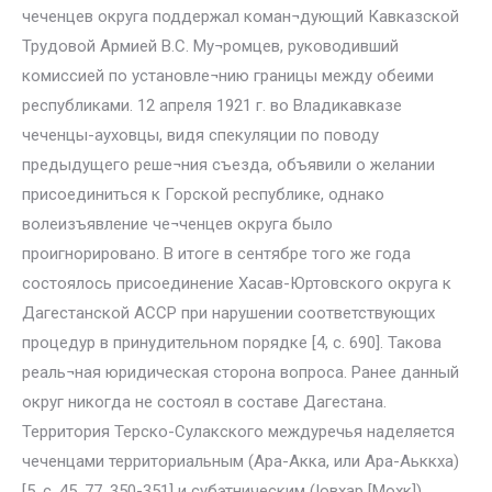
чеченцев округа поддержал коман¬дующий Кавказской
Трудовой Армией В.С. Му¬ромцев, руководивший
комиссией по установле¬нию границы между обеими
республиками. 12 апреля 1921 г. во Владикавказе
чеченцы-ауховцы, видя спекуляции по поводу
предыдущего реше¬ния съезда, объявили о желании
присоединиться к Горской республике, однако
волеизъявление че¬ченцев округа было
проигнорировано. В итоге в сентябре того же года
состоялось присоединение Хасав-Юртовского округа к
Дагестанской АССР при нарушении соответствующих
процедур в принудительном порядке [4, с. 690]. Такова
реаль¬ная юридическая сторона вопроса. Ранее данный
округ никогда не состоял в составе Дагестана.
Территория Терско-Сулакского междуречья наделяется
чеченцами территориальным (Ара-Акка, или Ара-Аьккха)
[5, с. 45, 77, 350-351] и субэтническим (Iовхар [Мохк])