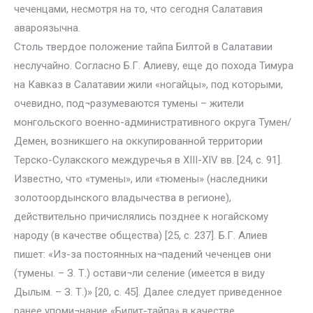
чеченцами, несмотря на то, что сегодня Салатавия
авароязычна.
Столь твердое положение тайпа Билтой в Салатавии
неслучайно. Согласно Б.Г. Алиеву, еще до похода Тимура
на Кавказ в Салатавии жили «ногайцы», под которыми,
очевидно, под¬разумеваются тумены – жители
монгольского военно-административного округа Тумен/
Демен, возникшего на оккупированной территории
Терско-Сулакского междуречья в XIII-XIV вв. [24, с. 91].
Известно, что «тумены», или «тюмены» (наследники
золотоордынского владычества в регионе),
действительно причислялись позднее к ногайскому
народу (в качестве общества) [25, с. 237]. Б.Г. Алиев
пишет: «Из-за постоянных на¬падений чеченцев они
(тумены. – З. Т.) остави¬ли селение (имеется в виду
Дылым. – З. Т.)» [20, с. 45]. Далее следует приведенное
ранее упоми¬нание «Билит-тайпа» в качестве