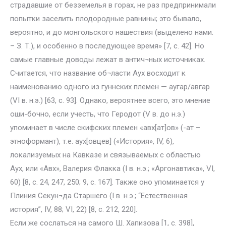
страдавшие от безземелья в горах, не раз предпринимали
попытки заселить плодородные равнины; это бывало,
вероятно, и до монгольского нашествия (выделено нами.
– З. Т.), и особенно в последующее время» [7, с. 42]. Но
самые главные доводы лежат в антич¬ных источниках.
Считается, что название об¬ласти Аух восходит к
наименованию одного из гуннских племен — аугар/авгар
(VI в. н.э.) [63, с. 93]. Однако, вероятнее всего, это мнение
оши-бочно, если учесть, что Геродот (V в. до н.э.)
упоминает в числе скифских племен «авх[ат]ов» (-ат –
этноформант), т.е. аух[овцев] («История», IV, 6),
локализуемых на Кавказе и связываемых с областью
Аух, или «Авх», Валерия Флакка (I в. н.э.; «Аргонавтика», VI,
60) [8, с. 24, 247, 250; 9, с. 167]. Также оно упоминается у
Плиния Секун¬да Старшего (I в. н.э.; “Естественная
история”, IV, 88; VI, 22) [8, с. 212, 220].
Если же сослаться на самого Ш. Хапизова [1, с. 398],