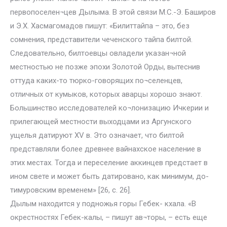
первопоселен¬цев Дылыма. В этой связи М.С.-Э. Баширов
и Э.Х. Хасмагомадов пишут: «Билиттайпа – это, без
сомнения, представители чеченского тайпа билтой.
Следовательно, билтоевцы овладели указан¬ной
местностью не позже эпохи Золотой Орды, вытеснив
оттуда каких-то тюрко-говорящих по¬селенцев,
отличных от кумыков, которых аварцы хорошо знают.
Большинство исследователей ко¬лонизацию Ичкерии и
прилегающей местности выходцами из Аргунского
ущелья датируют XV в. Это означает, что билтой
представляли более древнее вайнахское население в
этих местах. Тогда и переселение аккинцев предстает в
ином свете и может быть датировано, как минимум, до-
тимуровским временем» [26, с. 26].
Дылым находится у подножья горы Гебек- кхала. «В
окрестностях Гебек-калы, – пишут ав¬торы, – есть еще