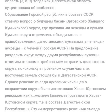
область [3, с. 9], тогда как Дагестанская область
существовала обособленно.
Образование Горской республики в составе СССР
ставило вопрос о будущем Хасав-Юртовского (бывшего
Кумыкского) округа, где прожива¬ли чеченцы и кумыки.
Кумыки округа стремились объединиться с
правобережными, дагестанскими, кумыками, а чеченцы-
ауховцы – с Чечней (Горская АССР). На предложение
разделить округ между двумя республиками ауховцы
ответили отказом и требованием сохранить целостность
округа, по¬скольку в противном случае часть их
восточных земель отошла бы к Дагестанской АССР.
Однако решение съезда ауховских чеченцев о
сохране¬нии округа было истолковано Хасав-Юртовским
ревкомом как «…желание [аккинцев] остаться в Хасав-
Юртовском округе, т.е. в составе Дагестан¬ской
Республики…». Эту «интерпретацию» реше¬ния съезда