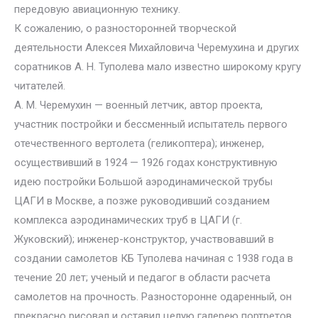
передовую авиационную технику.
К сожалению, о разносторонней творческой
деятельности Алексея Михайловича Черемухина и других
соратников А. Н. Туполева мало известно широкому кругу
читателей.
А. М. Черемухин — военный летчик, автор проекта,
участник постройки и бессменный испытатель первого
отечественного вертолета (геликоптера); инженер,
осуществивший в 1924 — 1926 годах конструктивную
идею постройки Большой аэродинамической трубы
ЦАГИ в Москве, а позже руководивший созданием
комплекса аэродинамических труб в ЦАГИ (г.
Жуковский); инженер-конструктор, участвовавший в
создании самолетов КБ Туполева начиная с 1938 года в
течение 20 лет; ученый и педагог в области расчета
самолетов на прочность. Разносторонне одаренный, он
прекрасно рисовал и оставил целую галерею портретов