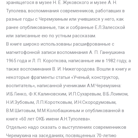
хранящегося в музее Н. Е. Жуковского и музее А. Н.
Туполева; воспоминания современников, работавших в
разные годы с Черемухиным или учившихся у него, как
ранее опубликованные, так и собранные Е.Л.Залесской
или записанные ею по устным рассказам.
В книге широко использованы расшифрованные с
магнитофонной записи воспоминания А. П. Ганнушкина
1965 года и Л. П. Короткова, написанные им в 1982 году, а
также воспоминания В. И. Нижегородова. Вошли в книгу и
некоторые фрагменты статьи «Ученый, конструктор,
воспитатель», написанной учениками А.М.Черемухина:
И.Б.Гинко, Ф.К.Калиновским, И.П.Сухаревым, В.Б.Лоимом,
Н.И.Зубовым, Л.П.Коротковым, И.Н.Скородумовым,
В.М.Шитовым, М.М.Колобашкиным и опубликованной в
книге «60 лет ОКБ имени А.Н.Туполева».
Отдельно надо сказать о выступлениях современников
Черемухина на заседаниях, посвященных 70-летию