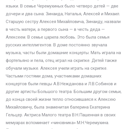
языки. В семье Черемухиных было четверо детей — две
дочери и два сына: Зинаида, Наталья, Алексей и Михаил.
Старшую сестру Алексея Михайловича, Зинаиду, назвали
в честь матери, а первого сына — в честь деда —
Алексеем. В семье царила любовь. Это была семья
русских интеллигентов. В доме постоянно звучала
музыка, часты были домашние концерты. Мать играла на
фортепьяно и пела, отец играл на скрипке. Детей также
обучали музыке. Алексея учили играть на скрипке.
Частыми гостями дома, участниками домашних
концертов были певцы А.В.Нежданова и Л.В.Собинов и
другие артисты Большого театра. Большим другом семьи,
до конца своей жизни тепло относившаяся к Алексею
Михайловичу, была знаменитая балерина Екатерина
Гельцер. Актриса Малого театра В.Н.Пашенная в своих
мемуарах вспоминает «чиновника» М.Н.Черемухина.