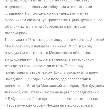
испугавшись, спрыгнула с багажника… К счастью,
отделалась сломанными каблуками и несколькими
ссадинами. Но полицейскому, видевшему, как за
мотоциклом следом кувыркается женщина, трудно было
объяснить, что это «добровольно спрыгнувшая
пассажирка».
Прослужив в 13-м отряде около десяти месяцев, Алексей
Михайлович был направлен 17 июня 1915 г. в школу
авиации Императорского Московского общества
воздухоплавания. Будучи механиком в авиационном
отряде, он только помогал летать. Теперь ему
предстояло стать летчиком. Школа авиации в то время
находилась на Ходынском поле, где располагался
единственный тогда Московский аэродром. Для будущих
летчиков, слушателей школы авиации, по предложению
Н.Е.Жуковского были организованы четырехмесячные
«Теоретические курсы». Лекции на этих курсах читал