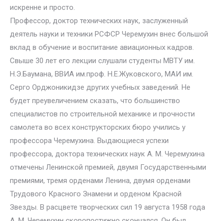
искренне и просто.
Профессор, доктор технических наук, заслуженный
деятель науки и техники РСФСР Черемухин внес большой
вклад в обучение и воспитание авиационных кадров.
Свыше 30 лет его лекции слушали студенты МВТУ им.
Н.Э.Баумана, ВВИА им.проф. Н.Е.Жуковского, МАИ им.
Серго Орджоникидзе других учебных заведений. Не
будет преувеличением сказать, что большинство
специалистов по строительной механике и прочности
самолета во всех конструкторских бюро учились у
профессора Черемухина. Выдающиеся успехи
профессора, доктора технических наук А. М. Черемухина
отмечены Ленинской премией, двумя Государственными
премиями, тремя орденами Ленина, двумя орденами
Трудового Красного Знамени и орденом Красной
Звезды. В расцвете творческих сил 19 августа 1958 года
А. М. Черемухин скоропостижно скончался. Он был