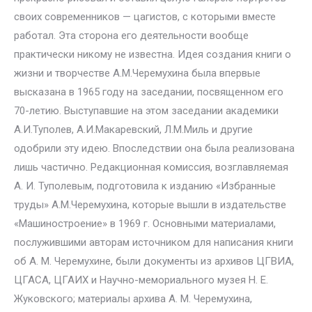
своих современников — цагистов, с которыми вместе
работал. Эта сторона его деятельности вообще
практически никому не известна. Идея создания книги о
жизни и творчестве А.М.Черемухина была впервые
высказана в 1965 году на заседании, посвященном его
70-летию. Выступавшие на этом заседании академики
А.И.Туполев, А.И.Макаревский, Л.М.Миль и другие
одобрили эту идею. Впоследствии она была реализована
лишь частично. Редакционная комиссия, возглавляемая
А. И. Туполевым, подготовила к изданию «Избранные
труды» А.М.Черемухина, которые вышли в издательстве
«Машиностроение» в 1969 г. Основными материалами,
послужившими авторам источником для написания книги
об А. М. Черемухине, были документы из архивов ЦГВИА,
ЦГАСА, ЦГАИХ и Научно-мемориального музея Н. Е.
Жуковского; материалы архива А. М. Черемухина,