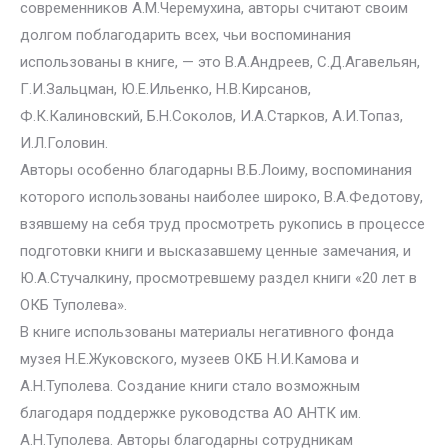
современников А.М.Черемухина, авторы считают своим
долгом поблагодарить всех, чьи воспоминания
использованы в книге, — это В.А.Андреев, С.Д.Агавельян,
Г.И.Зальцман, Ю.Е.Ильенко, Н.В.Кирсанов,
Ф.К.Калиновский, Б.Н.Соколов, И.А.Старков, А.И.Топаз,
И.Л.Головин.
Авторы особенно благодарны В.Б.Лоиму, воспоминания
которого использованы наиболее широко, В.А.Федотову,
взявшему на себя труд просмотреть рукопись в процессе
подготовки книги и высказавшему ценные замечания, и
Ю.А.Стучалкину, просмотревшему раздел книги «20 лет в
ОКБ Туполева».
В книге использованы материалы негативного фонда
музея Н.Е.Жуковского, музеев ОКБ Н.И.Камова и
А.Н.Туполева. Создание книги стало возможным
благодаря поддержке руководства АО АНТК им.
А.Н.Туполева. Авторы благодарны сотрудникам