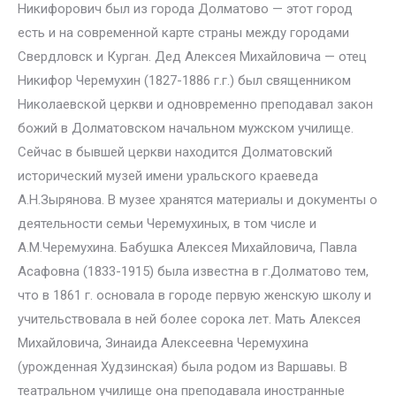
Никифорович был из города Долматово — этот город
есть и на современной карте страны между городами
Свердловск и Курган. Дед Алексея Михайловича — отец
Никифор Черемухин (1827-1886 г.г.) был священником
Николаевской церкви и одновременно преподавал закон
божий в Долматовском начальном мужском училище.
Сейчас в бывшей церкви находится Долматовский
исторический музей имени уральского краеведа
А.Н.Зырянова. В музее хранятся материалы и документы о
деятельности семьи Черемухиных, в том числе и
А.М.Черемухина. Бабушка Алексея Михайловича, Павла
Асафовна (1833-1915) была известна в г.Долматово тем,
что в 1861 г. основала в городе первую женскую школу и
учительствовала в ней более сорока лет. Мать Алексея
Михайловича, Зинаида Алексеевна Черемухина
(урожденная Худзинская) была родом из Варшавы. В
театральном училище она преподавала иностранные