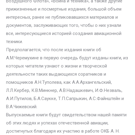
Воздушного Флота», «Война и техника», а также другие
прижизненные и посмертные издания, большой объем
интересных, ранее не публиковавшихся материалов и
документов, заслуживающих того, чтобы о них узнали
все, интересующиеся историей создания авиационной
техники.
Предполагается, что после издания книги об
А.М.Черемухине в первую очередь будут изданы книги, из
которых читатели узнают о жизни и творческой
деятельности таких выдающихся соратников и
помощников А.Н.Туполева, как А.А.Архангельский,
Л.Л.Кербер, К.В.Минкнер, А.В.Надашкевич, И.Ф.Незваль,
А.И.Путилов, Б.А.Саукке, Т.П.Сапрыкин, А.С.Файнштейн и
В.А.Чижевский.
Выпускаемые книги будут свидетельством нашей памяти
об этих людях и успехах отечественной авиации,
достигнутых благодаря их участию в работе ОКБ А. Н.