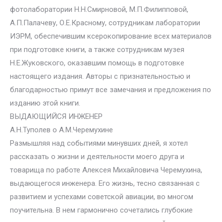
фотолаборатории Н.Н.Смирновой, М.П.Филипповой,
А.П.Палачеву, О.Е.Красному, сотрудникам лаборатории
ИЭРМ, обеспечившим ксерокопирование всех материалов
при подготовке книги, а также сотрудникам музея
Н.Е.Жуковского, оказавшим помощь в подготовке
настоящего издания. Авторы с признательностью и
благодарностью примут все замечания и предложения по
изданию этой книги.
ВЫДАЮЩИЙСЯ ИНЖЕНЕР
А.Н.Туполев о А.М.Черемухине
Размышляя над событиями минувших дней, я хотел
рассказать о жизни и деятельности моего друга и
товарища по работе Алексея Михайловича Черемухина,
выдающегося инженера. Его жизнь, тесно связанная с
развитием и успехами советской авиации, во многом
поучительна. В нем гармонично сочетались глубокие