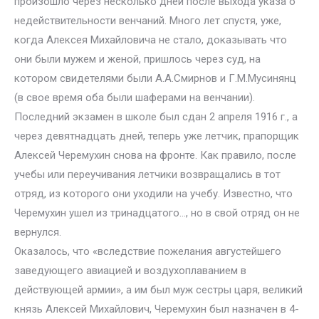
произошло через несколько дней после выхода указа о
недействительности венчаний. Много лет спустя, уже,
когда Алексея Михайловича не стало, доказывать что
они были мужем и женой, пришлось через суд, на
котором свидетелями были А.А.Смирнов и Г.М.Мусинянц
(в свое время оба были шаферами на венчании).
Последний экзамен в школе был сдан 2 апреля 1916 г., а
через девятнадцать дней, теперь уже летчик, прапорщик
Алексей Черемухин снова на фронте. Как правило, после
учебы или переучивания летчики возвращались в тот
отряд, из которого они уходили на учебу. Известно, что
Черемухин ушел из тринадцатого…, но в свой отряд он не
вернулся.
Оказалось, что «вследствие пожелания августейшего
заведующего авиацией и воздухоплаванием в
действующей армии», а им был муж сестры царя, великий
князь Алексей Михайлович, Черемухин был назначен в 4-