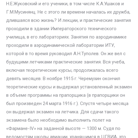
Н.Е.Жуковский и его ученики, в том числе К.А.Ушаков и
Г.М.Мусинянц. Не с этого ли времени началась их дружба,
длившаяся всю жизнь? И лекции, и практические занятия
проходили в здании Императорского технического
училища, в его лабораториях. Занятия по аэродинамике
проходили в аэродинамической лаборатории ИТУ,
которой в то время руководил А.Н.Туполев. Он же вел с
будущими летчиками практические занятия. Вся учеба,
включая теоретические курсы, продолжалась всего
девять месяцев. В ноябре 1915 г. Черемухин окончил
теоретические курсы и выдержал установленный экзамен
в объеме программы на прапорщика (в прапорщики он
был произведен 24 марта 1916 г.). Спустя четыре месяца
он выдержал экзамен на летчика. Для сдачи такого
экзамена было необходимо выполнить полет на
«Фармане-IV» на заданной высоте — 1300 м. Судя по
ведомостям школы авиации, хранящимся в ЦГВИА, это