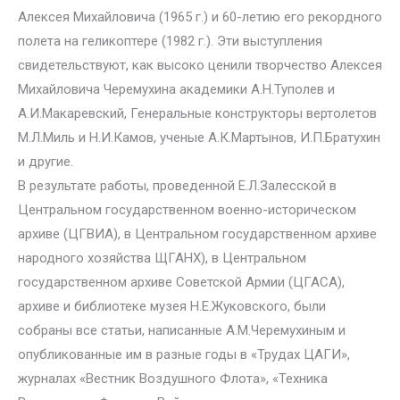
Алексея Михайловича (1965 г.) и 60-летию его рекордного
полета на геликоптере (1982 г.). Эти выступления
свидетельствуют, как высоко ценили творчество Алексея
Михайловича Черемухина академики А.Н.Туполев и
А.И.Макаревский, Генеральные конструкторы вертолетов
М.Л.Миль и Н.И.Камов, ученые А.К.Мартынов, И.П.Братухин
и другие.
В результате работы, проведенной Е.Л.Залесской в
Центральном государственном военно-историческом
архиве (ЦГВИА), в Центральном государственном архиве
народного хозяйства ЩГАНХ), в Центральном
государственном архиве Советской Армии (ЦГАСА),
архиве и библиотеке музея Н.Е.Жуковского, были
собраны все статьи, написанные А.М.Черемухиным и
опубликованные им в разные годы в «Трудах ЦАГИ»,
журналах «Вестник Воздушного Флота», «Техника