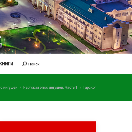
КНИГИ
Поиск
Поиск:
ос ингушей
Нартский эпос ингушей. Часть 1
Гарског