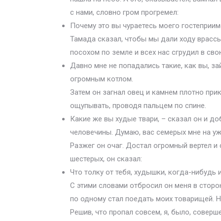
с нами, словно гром прогремел:
Почему это вы чураетесь моего гостеприи
Тамада сказал, чтобы мы дали ходу врассы
посохом по земле и всех нас сгрудил в сво
Давно мне не попадались такие, как вы, зай
огромным котлом.
Затем он загнал овец и камнем плотно прик
ощупывать, проводя пальцем по спине.
Какие же вы худые твари, – сказал он и до
человечины. Думаю, вас семерых мне на уж
Разжег он очаг. Достал огромный вертел и 
шестерых, он сказал:
Что толку от тебя, худышки, когда-нибудь 
С этими словами отбросил он меня в сторо
по одному стал поедать моих товарищей. Н
Решив, что пропал совсем, я, было, соверш