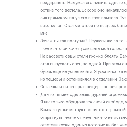
предпринять. Надумал его лишить одного еди
острие того вертела. Вскоре оно накалилос
сил прямиком ткнул его в глаз вампала. Ту
вскочил он. Стал метаться по пещере, бить
мне:
Зачем ты так поступил? Неужели же за то, 
Поняв, что он хочет услышать мой голос, ч
На рассвете овцы стали громко блеять. Ва
стал выпускать овец по одной. При этом о
бугая, еще не успел выйти. Я ухватился за
из пещеры и остановился в отдалении. Зак
Остаешься ты теперь в пещере, но вечером
Да что ты мне сделаешь, дуралей огромный
Я настолько обрадовался своей свободе, ч
Вампал тут же метнул в меня тот огромный к
отпрыгнуть, иначе от меня ничего не остал
отлетели куски, один из которых выбил мне