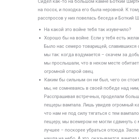
Сидел как-то на большом камне Боткий Ширтк
на посох, и походка его была неровной. К то
расспросов у них повелась беседа и Боткий Ш
На какой это войне тебя так изувечило?
Хорошо бы на войне. Если у тебя есть желан
Было нас семеро товарищей, славившихся 
мы так: когда вздумается – скачем за добы
мы прослышали, что в неком месте обитае
огромной отарой овец.
Каким бы сильным он ни был, чего он стоит
мы, не сомневаясь в своей победе над ним,
Расспрашивая встречных, проделали большо
пещеры вампала. Лишь увидев огромный ка
что нам не под силу тягаться с тем вампал
пещеру, мы всемером не могли сдвинуть с м
лучшее – поскорее убраться отсюда. Заспе
нашла на небо. А это, оказывается, вампал