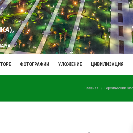
ИКА)
МАНА
ВТОРЕ
ФОТОГРАФИИ
УЛОЖЕНИЕ
ЦИВИЛИЗАЦИЯ
Вы здесь:
Главная
Героический эп