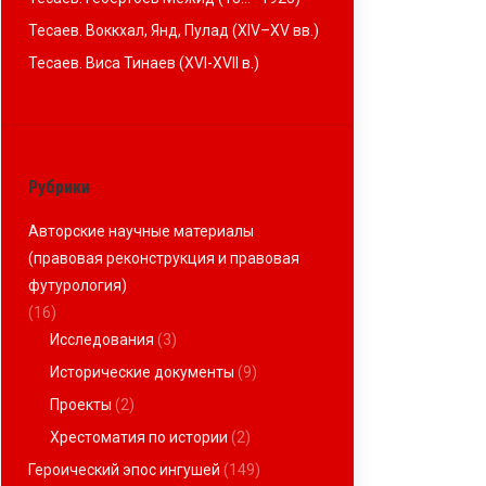
Тесаев. Воккхал, Янд, Пулад (XIV–XV вв.)
Тесаев. Виса Тинаев (XVI-XVII в.)
Рубрики
Авторские научные материалы
(правовая реконструкция и правовая
футурология)
(16)
Исследования
(3)
Исторические документы
(9)
Проекты
(2)
Хрестоматия по истории
(2)
Героический эпос ингушей
(149)