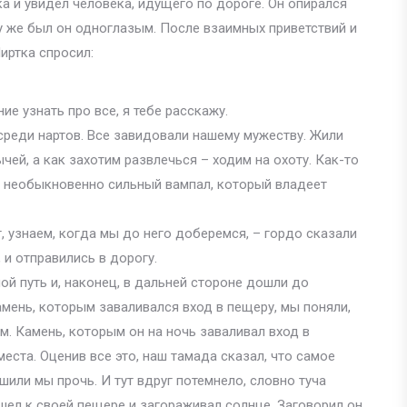
а и увидел человека, идущего по дороге. Он опирался
му же был он одноглазым. После взаимных приветствий и
иртка спросил:
ие узнать про все, я тебе расскажу.
среди нартов. Все завидовали нашему мужеству. Жили
чей, а как захотим развлечься – ходим на охоту. Как-то
т необыкновенно сильный вампал, который владеет
, узнаем, когда мы до него доберемся, – гордо сказали
 и отправились в дорогу.
й путь и, наконец, в дальней стороне дошли до
мень, которым заваливался вход в пещеру, мы поняли,
ом. Камень, которым он на ночь заваливал вход в
еста. Оценив все это, наш тамада сказал, что самое
шили мы прочь. И тут вдруг потемнело, словно туча
 шел к своей пещере и загораживал солнце. Заговорил он