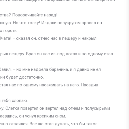
мства? Поворачивайте назад!
пную. Но что толку! Издали полукругом провел он
ю горсть.
чата! – сказал он, отнес нас в пещеру и накрыл
рыл пещеру. Брал он нас из-под котла и по одному стал
бавил, – но мне надоела баранина, и я давно не ел
ин будет достаточно.
стал нас по одному насаживать на него. Насадив
и тебя слопаю.
ну. Слегка повертел он вертел над огнем и полусырыми
аевшись, он уснул крепким сном.
енно отчаялся. Все же стал думать, что бы такое