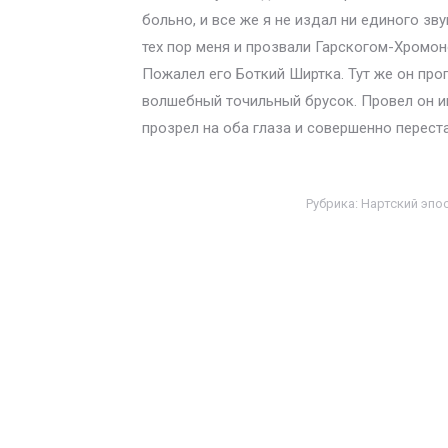
больно, и все же я не издал ни единого з
тех пор меня и прозвали Гарскогом-Хромо
Пожалел его Боткий Ширтка. Тут же он про
волшебный точильный брусок. Провел он им 
прозрел на оба глаза и совершенно перест
Рубрика:
Нартский эпос