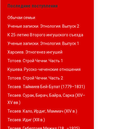
Последние поступления
Обычаи семьи
Ученые записки. Этнология. Выпуск 2
К 25-летию Второго ингушского съезда
Ученые записки. Этнология. Выпуск 1
Харсиев. Этногенез ингушей
Тотоев. Строй Чечни. Часть 1
Кушева. Русско-чеченские отношения
Тотоев. Строй Чечни. Часть 2
Тесаев. Таймиев Бей-Булат (1779–1831)
Тесаев. Сурак, Бирач, Байра, Сарка (XIV–
XV вв.)
Тесаев. Кало, Ирдиг, Маммач (XIV в.)
Тесаев. Идиг (XIII в.)
Тесаев. Гебертоев Межид (18…–1925)