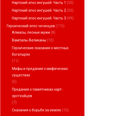
Нартский эпос ингушей. Часть 1
(50)
Нартский эпос ингушей. Часть 2
(50)
Нартский эпос ингушей. Часть 3
(49)
Героический эпос чеченцев
(115)
Алмасы, лесные мужи
(8)
Вампалы-Великаны
(10)
Героические сказания о местных
богатырях
(11)
Мифы и предания о мифических
существах
(5)
Предания о памятниках нарт-
эрстхойцев
(7)
Сказания о борьбе за землю
(15)