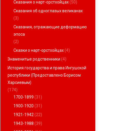
Сказания о нарт-орстхойцах
(50)
Сказания об одноглазых великанах
(3)
Сказания, отражающие деформацию
эпоса
(2)
Сказки о нарт-орстхойцах
(4)
Знаменитые родственники
(4)
История государства и права Ингушской
республики (Предоставлено Борисом
Харсиевым)
(174)
1700-1899
(31)
1900-1920
(31)
1921-1942
(22)
1943-1988
(39)