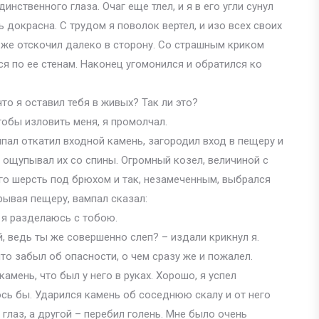
нственного глаза. Очаг еще тлел, и я в его угли сунул
ь докрасна. С трудом я поволок вертел, и изо всех своих
т же отскочил далеко в сторону. Со страшным криком
ся по ее стенам. Наконец угомонился и обратился ко
что я оставил тебя в живых? Так ли это?
тобы изловить меня, я промолчал.
мпал откатил входной камень, загородил вход в пещеру и
н ощупывал их со спины. Огромный козел, величиной с
 его шерсть под брюхом и так, незамеченным, выбрался
рывая пещеру, вампал сказал:
 я разделаюсь с тобою.
, ведь ты же совершенно слеп? – издали крикнул я.
то забыл об опасности, о чем сразу же и пожалел.
амень, что был у него в руках. Хорошо, я успел
ось бы. Ударился камень об соседнюю скалу и от него
 глаз, а другой – перебил голень. Мне было очень