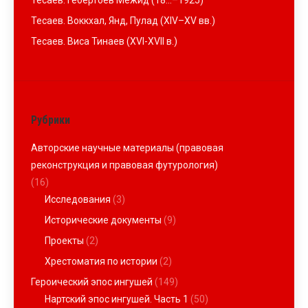
Тесаев. Гебертоев Межид (18…–1925)
Тесаев. Воккхал, Янд, Пулад (XIV–XV вв.)
Тесаев. Виса Тинаев (XVI-XVII в.)
Рубрики
Авторские научные материалы (правовая
реконструкция и правовая футурология)
(16)
Исследования
(3)
Исторические документы
(9)
Проекты
(2)
Хрестоматия по истории
(2)
Героический эпос ингушей
(149)
Нартский эпос ингушей. Часть 1
(50)