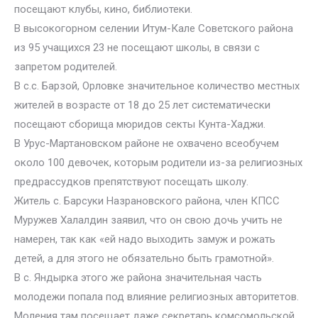
посещают клубы, кино, библиотеки.
В высокогорном селении Итум-Кале Советского района
из 95 учащихся 23 не посещают школы, в связи с
запретом родителей.
В с.с. Барзой, Орловке значительное количество местных
жителей в возрасте от 18 до 25 лет систематически
посещают сборища мюридов секты Кунта-Хаджи.
В Урус-Мартановском районе не охвачено всеобучем
около 100 девочек, которым родители из-за религиозных
предрассудков препятствуют посещать школу.
Житель с. Барсуки Назрановского района, член КПСС
Муружев Халалдин заявил, что он свою дочь учить не
намерен, так как «ей надо выходить замуж и рожать
детей, а для этого не обязательно быть грамотной».
В с. Яндырка этого же района значительная часть
молодежи попала под влияние религиозных авторитетов.
Моления там посещает даже секретарь комсомольской