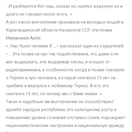
…И разберется бог наш, сказал он, крепко вздохнул он и
долго не говорил после этого…».
А вот какое впечатление произвела на молодых людей в
Карагандинской области Казахской ССР эта поэма
Мамакаева Арби:
«…Нас было человек 8…, – рассказал один из слушателей.
– …Эта поэма на нас так подействовала, что даже я не
мог выдержать, еле выдержав слезы, я отошел от
радиоприемника, в особенности, когда в поэме говорили
о Тереке и про человека, который скитался 13 лет на
чужбине и вернулся к любимому Тереку. А кто это
скитался 13 лет, по-моему, мы с Вами знаем…».
Такие и подобные им выступления не способствуют
дружбе народов республики, его культурному росту и
повышению уровня сознания отсталых слоев, порождают
националистические настроения и национальную вражду.