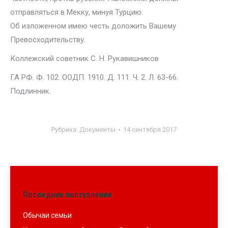
отправляться в Мекку, минуя Турцию.
Об изложенном имею честь доложить Вашему
Превосходительству.
Коллежский советник С. Н. Рукавишников
ГА РФ. Ф. 102. ООДП. 1910. Д. 111. Ч. 2. Л. 63-66.
Подлинник.
Рубрика:
Документы
14 сентября 2017
Последние поступления
Обычаи семьи