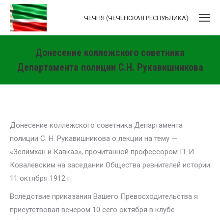
ЧЕЧНЯ (ЧЕЧЕНСКАЯ РЕСПУБЛИКА)
Донесение коллежского советника
Департамента полиции С.Н. Рукавишникова
Вы здесь:
Донесение коллежского советника Департамента
полиции С. Н. Рукавишникова о лекции на тему —
«Зелимхан и Кавказ», прочитанной профессором П. И.
Ковалевским на заседании Общества ревнителей истории
11 октября 1912 г.
Вследствие приказания Вашего Превосходительства я
присутствовал вечером 10 сего октября в клубе