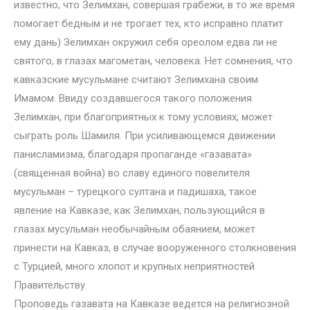
известно, что Зелимхан, совершая грабежи, в то же время
помогает бедным и не трогает тех, кто исправно платит
ему дань) Зелимхан окружил себя ореолом едва ли не
святого, в глазах магометан, человека. Нет сомнения, что
кавказские мусульмане считают Зелимхана своим
Имамом. Ввиду создавшегося такого положения
Зелимхан, при благоприятных к тому условиях, может
сыграть роль Шамиля. При усиливающемся движении
панисламизма, благодаря пропаганде «газавата»
(священная война) во славу единого повелителя
мусульман – турецкого султана и падишаха, такое
явление на Кавказе, как Зелимхан, пользующийся в
глазах мусульман необычайным обаянием, может
принести на Кавказ, в случае вооруженного столкновения
с Турцией, много хлопот и крупных неприятностей
Правительству.
Проповедь газавата на Кавказе ведется на религиозной