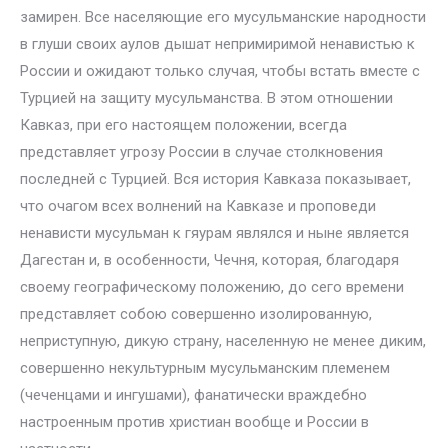
замирен. Все населяющие его мусульманские народности
в глуши своих аулов дышат непримиримой ненавистью к
России и ожидают только случая, чтобы встать вместе с
Турцией на защиту мусульманства. В этом отношении
Кавказ, при его настоящем положении, всегда
представляет угрозу России в случае столкновения
последней с Турцией. Вся история Кавказа показывает,
что очагом всех волнений на Кавказе и проповеди
ненависти мусульман к гяурам являлся и ныне является
Дагестан и, в особенности, Чечня, которая, благодаря
своему географическому положению, до сего времени
представляет собою совершенно изолированную,
неприступную, дикую страну, населенную не менее диким,
совершенно некультурным мусульманским племенем
(чеченцами и ингушами), фанатически враждебно
настроенным против христиан вообще и России в