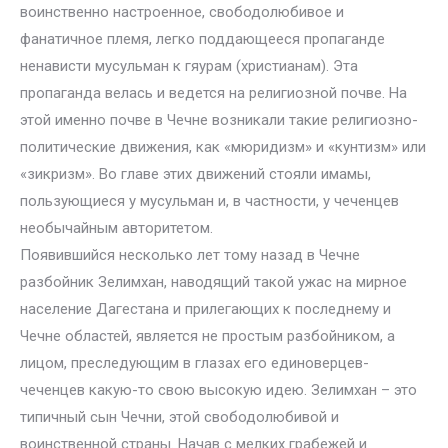
воинственно настроенное, свободолюбивое и
фанатичное племя, легко поддающееся пропаганде
ненависти мусульман к гяурам (христианам). Эта
пропаганда велась и ведется на религиозной почве. На
этой именно почве в Чечне возникали такие религиозно-
политические движения, как «мюридизм» и «кунтизм» или
«зикризм». Во главе этих движений стояли имамы,
пользующиеся у мусульман и, в частности, у чеченцев
необычайным авторитетом.
Появившийся несколько лет тому назад в Чечне
разбойник Зелимхан, наводящий такой ужас на мирное
население Дагестана и прилегающих к последнему и
Чечне областей, является не простым разбойником, а
лицом, преследующим в глазах его единоверцев-
чеченцев какую-то свою высокую идею. Зелимхан – это
типичный сын Чечни, этой свободолюбивой и
воинственной страны. Начав с мелких грабежей и