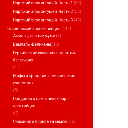
Нартский эпос ингушей. Часть 1
(50)
Нартский эпос ингушей. Часть 2
(50)
Нартский эпос ингушей. Часть 3
(49)
Героический эпос чеченцев
(115)
Алмасы, лесные мужи
(8)
Вампалы-Великаны
(10)
Героические сказания о местных
богатырях
(11)
Мифы и предания о мифических
существах
(5)
Предания о памятниках нарт-
эрстхойцев
(7)
Сказания о борьбе за землю
(15)