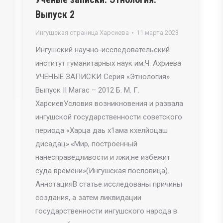
Выпуск 2
Ингушская страница Харсиева
11 марта 2023
Ингушский научно-исследовательский
институт гуманитарных наук им.Ч. Ахриева
УЧЕНЫЕ ЗАПИСКИ Серия «Этнология»
Выпуск II Магас – 2012 Б. М. Г.
ХарсиевУсловия возникновения и развала
ингушской государственности советского
периода «Харца даь х1ама кхелйоцаш
дисадац».«Мир, построенный
нанесправедливости и лжи,не избежит
суда времени»(Ингушская пословица).
АннотацияВ статье исследованы причины
создания, а затем ликвидации
государственности ингушского народа в