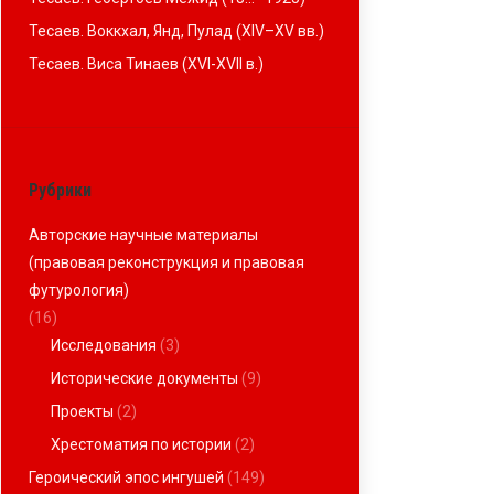
Тесаев. Воккхал, Янд, Пулад (XIV–XV вв.)
Тесаев. Виса Тинаев (XVI-XVII в.)
Рубрики
Авторские научные материалы
(правовая реконструкция и правовая
футурология)
(16)
Исследования
(3)
Исторические документы
(9)
Проекты
(2)
Хрестоматия по истории
(2)
Героический эпос ингушей
(149)