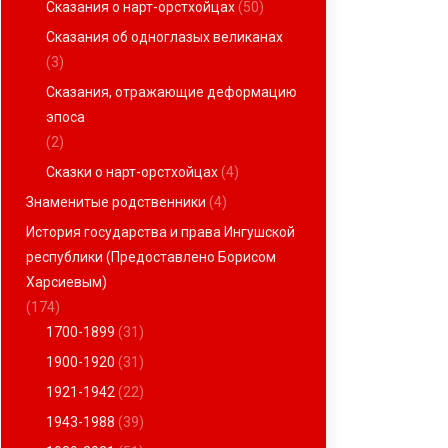
Сказания о нарт-орстхойцах
(50)
Сказания об одноглазых великанах
(3)
Сказания, отражающие деформацию
эпоса
(2)
Сказки о нарт-орстхойцах
(4)
Знаменитые родственники
(4)
История государства и права Ингушской
республики (Предоставлено Борисом
Харсиевым)
(174)
1700-1899
(31)
1900-1920
(31)
1921-1942
(22)
1943-1988
(39)