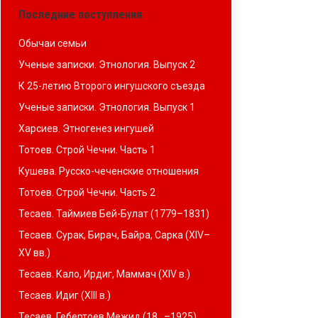
Последние поступления
Обычаи семьи
Ученые записки. Этнология. Выпуск 2
К 25-летию Второго ингушского съезда
Ученые записки. Этнология. Выпуск 1
Харсиев. Этногенез ингушей
Тотоев. Строй Чечни. Часть 1
Кушева. Русско-чеченские отношения
Тотоев. Строй Чечни. Часть 2
Тесаев. Таймиев Бей-Булат (1779–1831)
Тесаев. Сурак, Бирач, Байра, Сарка (XIV–
XV вв.)
Тесаев. Кало, Ирдиг, Маммач (XIV в.)
Тесаев. Идиг (XIII в.)
Тесаев. Гебертоев Межид (18…–1925)