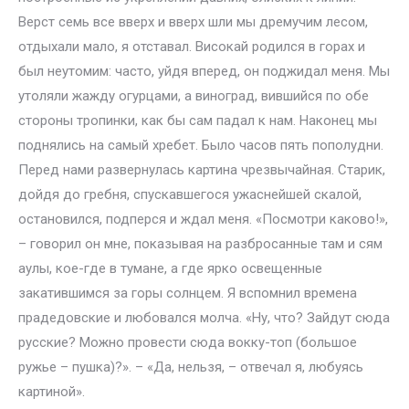
Верст семь все вверх и вверх шли мы дремучим лесом,
отдыхали мало, я отставал. Високай родился в горах и
был неутомим: часто, уйдя вперед, он поджидал меня. Мы
утоляли жажду огурцами, а виноград, вившийся по обе
стороны тропинки, как бы сам падал к нам. Наконец мы
поднялись на самый хребет. Было часов пять пополудни.
Перед нами развернулась картина чрезвычайная. Старик,
дойдя до гребня, спускавшегося ужаснейшей скалой,
остановился, подперся и ждал меня. «Посмотри каково!»,
– говорил он мне, показывая на разбросанные там и сям
аулы, кое-где в тумане, а где ярко освещенные
закатившимся за горы солнцем. Я вспомнил времена
прадедовские и любовался молча. «Ну, что? Зайдут сюда
русские? Можно провести сюда вокку-топ (большое
ружье – пушка)?». – «Да, нельзя, – отвечал я, любуясь
картиной».