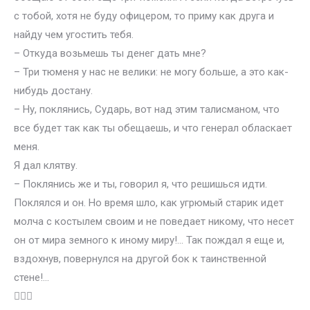
с тобой, хотя не буду офицером, то приму как друга и
найду чем угостить тебя.
– Откуда возьмешь ты денег дать мне?
– Три тюменя у нас не велики: не могу больше, а это как-
нибудь достану.
– Ну, поклянись, Сударь, вот над этим талисманом, что
все будет так как ты обещаешь, и что генерал обласкает
меня.
Я дал клятву.
– Поклянись же и ты, говорил я, что решишься идти.
Поклялся и он. Но время шло, как угрюмый старик идет
молча с костылем своим и не поведает никому, что несет
он от мира земного к иному миру!… Так пождал я еще и,
вздохнув, повернулся на другой бок к таинственной
стене!…
