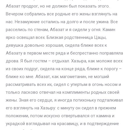
Абазат продрог, но не должен был показать этого.
Вечером собрались все родные его жены взглянуть на
нас. Незамужние остались на долго и после ужина. Все
расселись по стенам, Абазат и я сидели у огня. Камин
ярко освещал всех. Близкая родственница Цацы,
девушка довольно хорошая, сидела ближе всех к
Абазату в первом месте ряда и беспрестанно поправляла
дрова. Я был гостем – отдыхал. Хазыра, как моложе всех
из своих подруг, сидела на конце ряда, ближе к порогу –
ближе ко мне. Абазат, как магометанин, не могший
рассматривать всех их, сидел с упертым в огонь носом и
только ласково отвечал на комплименты родных своей
жены. Зная его сердце, я иногда потихоньку подталкивал
его взглянуть на Хазыру: с минуту он сидел в прежнем
положении, потом искусно отвертывался от камина и
украдкой взглядывал на красавицу, и в подтверждение