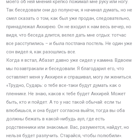
моего об ней мнения крепко пожимал мне руку или ногу.
Так беседовали они до полуночи, я начинал думать, но не
смел сказать о том, как был уже продан, следовательно,
принадлежал Аккирею. Он не входил к нам весь вечер, но
видя, что беседа длится, велел дать мне отдых: тотчас
все расступились – и была постлана постель. Не один уже
сон видел я, как разошлись все.
Когда я встал, Абазат давно уже сидел у камина. Вдвоем
мы позавтракали и беседовали. Я благодарил его, что
оставляет меня у Аккирея и спрашивал, могу ли жениться.
«Трудно, Сударь: о тебе все-таки будут думать как о
пленнике. Не знаю, каков к тебе будет Аккирей. Может
быть, кто и пойдет. А то у нас такой обычай: если ты
влюбишься, и она будет согласна выйти, тогда вы оба
должны бежать в какой-нибудь аул, где есть
родственники или знакомые. Вас, разумеется, найдут, но
нельзя будет разлучить. Старайся, чтобы полюбили».