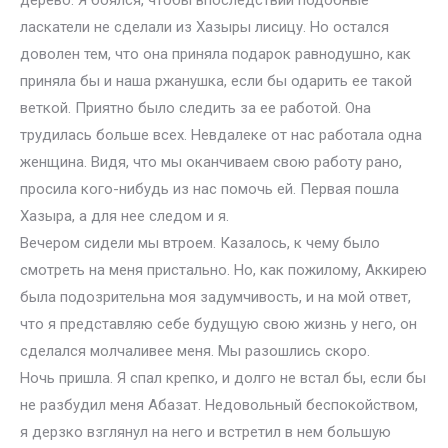
дерево. Я боялся, чтобы впоследствии подобные
ласкатели не сделали из Хазыры лисицу. Но остался
доволен тем, что она приняла подарок равнодушно, как
приняла бы и наша ржанушка, если бы одарить ее такой
веткой. Приятно было следить за ее работой. Она
трудилась больше всех. Невдалеке от нас работала одна
женщина. Видя, что мы оканчиваем свою работу рано,
просила кого-нибудь из нас помочь ей. Первая пошла
Хазыра, а для нее следом и я.
Вечером сидели мы втроем. Казалось, к чему было
смотреть на меня пристально. Но, как пожилому, Аккирею
была подозрительна моя задумчивость, и на мой ответ,
что я представляю себе будущую свою жизнь у него, он
сделался молчаливее меня. Мы разошлись скоро.
Ночь пришла. Я спал крепко, и долго не встал бы, если бы
не разбудил меня Абазат. Недовольный беспокойством,
я дерзко взглянул на него и встретил в нем большую