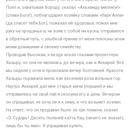
Поел и, охватывая бороду, сказал: «Альхамду милляги!»
(слава Богу!), поблагодарил хозяйку словами «барк’Алла»
(да спасет тебя Бог), пожелал ей здоровья, пожал мне
руку на прощанье и, не взяв с собой ни куска, отправился
в обратный путь, с улыбкой приняв от меня поклоны всем
моим домашним и своему семейству.
Проводив Высокая, я везде искал глазами прелестную
Хазыру, но она не являлась до вечера, как и Аккирей. Все
мы сидели у огня и провожали вечер болтовней. Красота
Хазыры поражала меня, как весенняя роза вольных гор.
Наутро Аккирей дал мне старые мачи (поршни) и мы
отправились на свой пай и скосили его в день. Вечером
он спрашивал, не хочу ли я к нему, и что возьмет хозяин.
На ответ, что он продавал было за три тюменя, сказал:
«Э, Сударь! Десять тюленей катта бац (ничего не значат),
лишь бы ты жил». Я упрашивал купить.