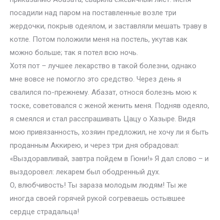
посадили над паром на поставленные возле три
жердочки, покрыв одеялом, и заставляли мешать траву в
котле. Потом положили меня на постель, укутав как
можно больше; так я потел всю ночь.
Хотя пот – лучшее лекарство в такой болезни, однако
мне вовсе не помогло это средство. Через день я
свалился по-прежнему. Абазат, относя болезнь мою к
тоске, советовался с женой женить меня. Подняв одеяло,
я смеялся и стал расспрашивать Цацу о Хазыре. Видя
мою привязанность, хозяин предложил, не хочу ли я быть
проданным Аккирею, и через три дня обрадовал:
«Выздоравливай, завтра пойдем в Гюни!» Я дал слово – и
выздоровел: лекарем был ободренный дух.
О, влюбчивость! Ты зараза молодым людям! Ты же
иногда своей горячей рукой согреваешь остывшее
сердце страдальца!