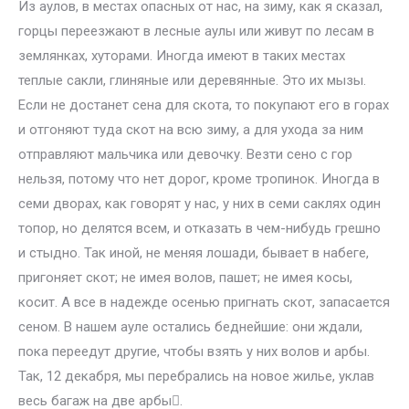
Из аулов, в местах опасных от нас, на зиму, как я сказал,
горцы переезжают в лесные аулы или живут по лесам в
землянках, хуторами. Иногда имеют в таких местах
теплые сакли, глиняные или деревянные. Это их мызы.
Если не достанет сена для скота, то покупают его в горах
и отгоняют туда скот на всю зиму, а для ухода за ним
отправляют мальчика или девочку. Везти сено с гор
нельзя, потому что нет дорог, кроме тропинок. Иногда в
семи дворах, как говорят у нас, у них в семи саклях один
топор, но делятся всем, и отказать в чем-нибудь грешно
и стыдно. Так иной, не меняя лошади, бывает в набеге,
пригоняет скот; не имея волов, пашет; не имея косы,
косит. А все в надежде осенью пригнать скот, запасается
сеном. В нашем ауле остались беднейшие: они ждали,
пока переедут другие, чтобы взять у них волов и арбы.
Так, 12 декабря, мы перебрались на новое жилье, уклав
весь багаж на две арбы.