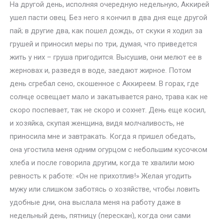
На другой день, исполняя очередную недельную, Аккирей
ушел пасти овец. Без него я кончил в два дня еще другой
пай; в другие два, как пошел дождь, от скуки я ходил за
грушей и приносил меры по три, думая, что приведется
жить у них – груша пригодится. Высушив, они мелют ее в
жерновах и, разведя в воде, заедают жирное. Потом
день сгребал сено, скошенное с Аккиреем. В горах, где
солнце освещает мало и закатывается рано, трава как не
скоро поспевает, так не скоро и сохнет. День еще косил,
и хозяйка, скупая женщина, видя молчаливость, не
приносила мне и завтракать. Когда я пришел обедать,
она угостила меня одним огурцом с небольшим кусочком
хлеба и после говорила другим, когда те хвалили мою
ревность к работе: «Он не прихотлив!» Желая угодить
мужу или слишком заботясь о хозяйстве, чтобы ловить
удобные дни, она выслала меня на работу даже в
недельный день, пятницу (перескан), когда они сами