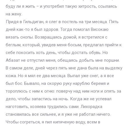
буду ли я жить – и употребил такую хитрость, ссылаясь
на жену.
Придя в Гильдиган, я слег в постель на три месяца. Пять
дней как-то я был здоров. Тогда помогал Високаю
вязать снопы. Возвращаясь домой, я встретился с
беглым, который, увидев меня босым, предлагал прийти к
себе покосить хоть день, чтобы достать обувь. Но
Абазат не отпустил меня, обещаясь добыть мне поршни.
В самом деле, дней через пять мне дана была на выделку
кожа. Но я мял ее два месяца. Выпал уже снег, а я все
был бос. Бывало, на скорую руку нарублю беремя и
тороплюсь с ним к огню: поверчу над ним ноги и опять за
дело, чтобы запастись на ночь. Когда же не успевал
наготовить, хозяева трудились сами. Лихорадка
становилась все сильнее, и я уже не работал ничего.
Чтобы согреться, я пил кипяченую воду, всем в