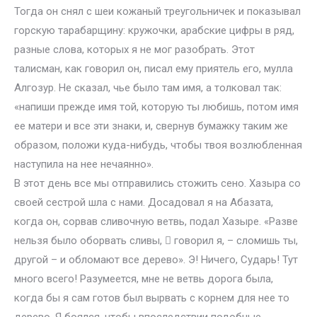
Тогда он снял с шеи кожаный треугольничек и показывал
горскую тарабарщину: кружочки, арабские цифры в ряд,
разные слова, которых я не мог разобрать. Этот
талисман, как говорил он, писал ему приятель его, мулла
Алгозур. Не сказал, чье было там имя, а толковал так:
«напиши прежде имя той, которую ты любишь, потом имя
ее матери и все эти знаки, и, свернув бумажку таким же
образом, положи куда-нибудь, чтобы твоя возлюбленная
наступила на нее нечаянно».
В этот день все мы отправились стожить сено. Хазыра со
своей сестрой шла с нами. Досадовал я на Абазата,
когда он, сорвав сливочную ветвь, подал Хазыре. «Разве
нельзя было оборвать сливы,  говорил я, – сломишь ты,
другой – и обломают все дерево». Э! Ничего, Сударь! Тут
много всего! Разумеется, мне не ветвь дорога была,
когда бы я сам готов был вырвать с корнем для нее то