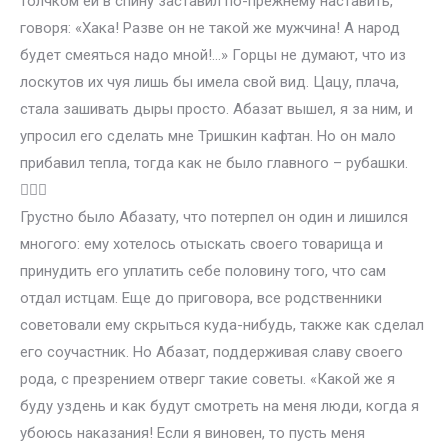
толчком ей в спину заставил по-прежнему наставить,
говоря: «Хака! Разве он не такой же мужчина! А народ
будет смеяться надо мной!…» Горцы не думают, что из
лоскутов их чуя лишь бы имела свой вид. Цацу, плача,
стала зашивать дыры просто. Абазат вышел, я за ним, и
упросил его сделать мне Тришкин кафтан. Но он мало
прибавил тепла, тогда как не было главного – рубашки.

Грустно было Абазату, что потерпел он один и лишился
многого: ему хотелось отыскать своего товарища и
принудить его уплатить себе половину того, что сам
отдал истцам. Еще до приговора, все родственники
советовали ему скрыться куда-нибудь, также как сделал
его соучастник. Но Абазат, поддерживая славу своего
рода, с презрением отверг такие советы. «Какой же я
буду уздень и как будут смотреть на меня люди, когда я
убоюсь наказания! Если я виновен, то пусть меня