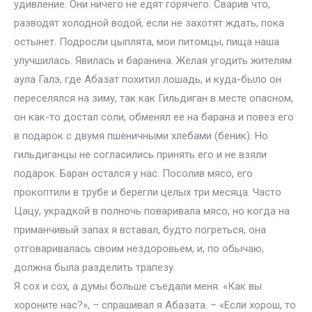
удивление. Они ничего не едят горячего. Сварив что,
разводят холодной водой, если не захотят ждать, пока
остынет. Подросли цыплята, мои питомцы, пища наша
улучшилась. Явилась и баранина. Желая угодить жителям
аула Галэ, где Абазат похитил лошадь, и куда-было он
переселялся на зиму, так как Гильдиган в месте опасном,
он как-то достал соли, обменял ее на барана и повез его
в подарок с двумя пшеничными хлебами (беник). Но
гильдиганцы не согласились принять его и не взяли
подарок. Баран остался у нас. Посолив мясо, его
прокоптили в трубе и берегли целых три месяца. Часто
Цацу, украдкой в полночь поваривала мясо, но когда на
приманчивый запах я вставал, будто погреться, она
отговаривалась своим нездоровьем, и, по обычаю,
должна была разделить трапезу.
Я сох и сох, а думы больше съедали меня. «Как вы
хороните нас?», – спрашивал я Абазата. – «Если хорош, то