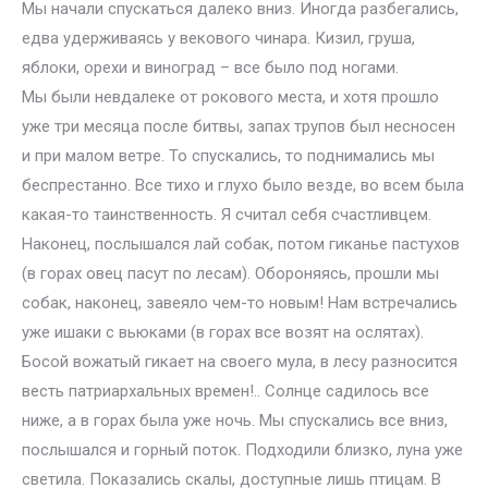
Мы начали спускаться далеко вниз. Иногда разбегались,
едва удерживаясь у векового чинара. Кизил, груша,
яблоки, орехи и виноград – все было под ногами.
Мы были невдалеке от рокового места, и хотя прошло
уже три месяца после битвы, запах трупов был несносен
и при малом ветре. То спускались, то поднимались мы
беспрестанно. Все тихо и глухо было везде, во всем была
какая-то таинственность. Я считал себя счастливцем.
Наконец, послышался лай собак, потом гиканье пастухов
(в горах овец пасут по лесам). Обороняясь, прошли мы
собак, наконец, завеяло чем-то новым! Нам встречались
уже ишаки с вьюками (в горах все возят на ослятах).
Босой вожатый гикает на своего мула, в лесу разносится
весть патриархальных времен!.. Солнце садилось все
ниже, а в горах была уже ночь. Мы спускались все вниз,
послышался и горный поток. Подходили близко, луна уже
светила. Показались скалы, доступные лишь птицам. В