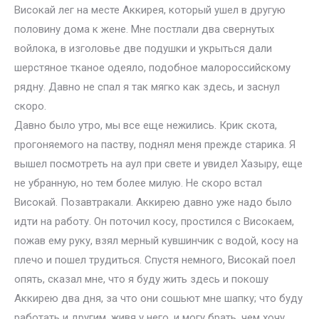
Високай лег на месте Аккирея, который ушел в другую
половину дома к жене. Мне постлали два свернутых
войлока, в изголовье две подушки и укрыться дали
шерстяное тканое одеяло, подобное малороссийскому
рядну. Давно не спал я так мягко как здесь, и заснул
скоро.
Давно было утро, мы все еще нежились. Крик скота,
прогоняемого на паству, поднял меня прежде старика. Я
вышел посмотреть на аул при свете и увидел Хазыру, еще
не убранную, но тем более милую. Не скоро встал
Високай. Позавтракали. Аккирею давно уже надо было
идти на работу. Он поточил косу, простился с Високаем,
пожав ему руку, взял мерный кувшинчик с водой, косу на
плечо и пошел трудиться. Спустя немного, Високай поел
опять, сказал мне, что я буду жить здесь и покошу
Аккирею два дня, за что они сошьют мне шапку; что буду
работать и другим, живя у него, и могу брать, чем хочу.