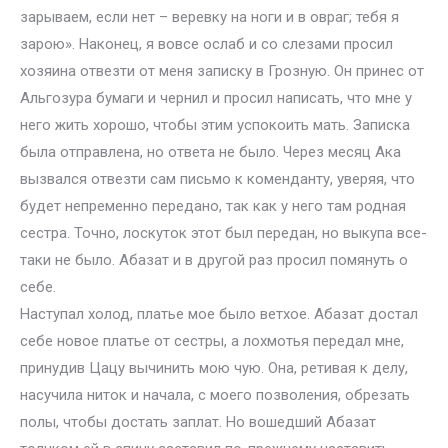
зарываем, если нет – веревку на ноги и в овраг; тебя я
зарою». Наконец, я вовсе ослаб и со слезами просил
хозяина отвезти от меня записку в Грозную. Он принес от
Альгозура бумаги и чернил и просил написать, что мне у
него жить хорошо, чтобы этим успокоить мать. Записка
была отправлена, но ответа не было. Через месяц Ака
вызвался отвезти сам письмо к коменданту, уверяя, что
будет непременно передано, так как у него там родная
сестра. Точно, лоскуток этот был передан, но выкупа все-
таки не было. Абазат и в другой раз просил помянуть о
себе.
Наступал холод, платье мое было ветхое. Абазат достал
себе новое платье от сестры, а лохмотья передал мне,
принудив Цацу вычинить мою чую. Она, ретивая к делу,
насучила ниток и начала, с моего позволения, обрезать
полы, чтобы достать заплат. Но вошедший Абазат