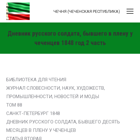
ЧЕЧНЯ (ЧЕЧЕНСКАЯ РЕСПУБЛИКА)
Дневник русского солдата, бывшего в плену у
чеченцев 1848 год 2 часть
Вы здесь:
БИБЛИОТЕКА ДЛЯ ЧТЕНИЯ
ЖУРНАЛ СЛОВЕСНОСТИ, НАУК, ХУДОЖЕСТВ,
ПРОМЫШЛЕННОСТИ, НОВОСТЕЙ И МОДЫ
ТОМ 88
САНКТ-ПЕТЕРБУРГ 1848
ДНЕВНИК РУССКОГО СОЛДАТА, БЫВШЕГО ДЕСЯТЬ
МЕСЯЦЕВ В ПЛЕНУ У ЧЕЧЕНЦЕВ
СТАТЬЯ ВТОРАЯ