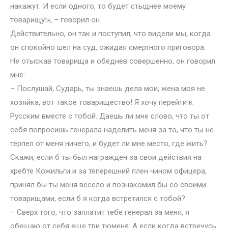
накажут. И если одного, то будет стыднее моему
товарищу!», – говорил он.
Действительно, он так и поступил, что видели мы, когда
он спокойно шел на суд, ожидая смертного приговора.
Не отыскав товарища и обеднев совершенно, он говорил
мне:
– Послушай, Сударь, ты знаешь дела мои, жена моя не
хозяйка, вот такое товарищество! Я хочу перейти к
Русским вместе с тобой. Даешь ли мне слово, что ты от
себя попросишь генерала наделить меня за то, что ты не
терпел от меня ничего, и будет ли мне место, где жить?
Скажи, если б ты был награжден за свои действия на
хребте Кожильги и за теперешний плен чином офицера,
принял бы ты меня весело и познакомил бы со своими
товарищами, если б я когда встретился с тобой?
– Сверх того, что заплатит тебе генерал за меня, я
обещаю от себя еще три тюменя. А если когда встречусь