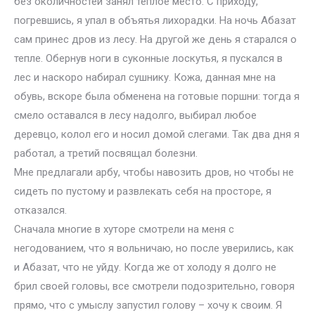
без околичностей занял теплое место. С приходу,
погревшись, я упал в объятья лихорадки. На ночь Абазат
сам принес дров из лесу. На другой же день я старался о
тепле. Обернув ноги в суконные лоскутья, я пускался в
лес и наскоро набирал сушнику. Кожа, данная мне на
обувь, вскоре была обменена на готовые поршни: тогда я
смело оставался в лесу надолго, выбирал любое
деревцо, колол его и носил домой слегами. Так два дня я
работал, а третий посвящал болезни.
Мне предлагали арбу, чтобы навозить дров, но чтобы не
сидеть по пустому и развлекать себя на просторе, я
отказался.
Сначала многие в хуторе смотрели на меня с
негодованием, что я вольничаю, но после уверились, как
и Абазат, что не уйду. Когда же от холоду я долго не
брил своей головы, все смотрели подозрительно, говоря
прямо, что с умыслу запустил голову – хочу к своим. Я