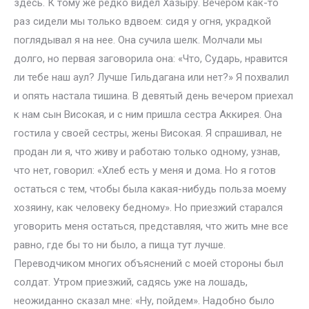
здесь. К тому же редко видел Хазыру. Вечером как-то
раз сидели мы только вдвоем: сидя у огня, украдкой
поглядывал я на нее. Она сучила шелк. Молчали мы
долго, но первая заговорила она: «Что, Сударь, нравится
ли тебе наш аул? Лучше Гильдагана или нет?» Я похвалил
и опять настала тишина. В девятый день вечером приехал
к нам сын Високая, и с ним пришла сестра Аккирея. Она
гостила у своей сестры, жены Високая. Я спрашивал, не
продан ли я, что живу и работаю только одному, узнав,
что нет, говорил: «Хлеб есть у меня и дома. Но я готов
остаться с тем, чтобы была какая-нибудь польза моему
хозяину, как человеку бедному». Но приезжий старался
уговорить меня остаться, представляя, что жить мне все
равно, где бы то ни было, а пища тут лучше.
Переводчиком многих объяснений с моей стороны был
солдат. Утром приезжий, садясь уже на лошадь,
неожиданно сказал мне: «Ну, пойдем». Надобно было