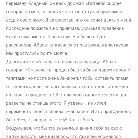
перемену: бледный, он весь дрожал. «Вставай скорее,
говорил он мне, лошадь уже готова, ступай привяжи к
седлу свою чую». Я затрепетал, что он хочет взять у меня
последние лохмотья, но привязав, услышал повеление
идти с ним вместе. Я вспыхнул – и было не до
расспросов. Абазат отказался от завтрака, я взял кусок.
Мы простились почти молча.
Дорогой уже я узнал, что вышла разладица. Абазат
говорил: «Сначала ты продан был за быка и двух коров с
телятами, но после жена Аккирея, чтобы оставить племя
от своей коровы, не согласилась отдать одного теленка
из своего приданого. Ей стало жаль одного теленка: да
разве ты не стоишь этого! Я уздень – не хотел
переменять своего слова». «Напрасно! И это пригодилось
бы тебе»,  говорил я. – «Ну! Катта-бац!»
Обдумывая, чтобы это значило, я винил себя за свою
задумчивость: мне казалось, что Аккирей усомнился,