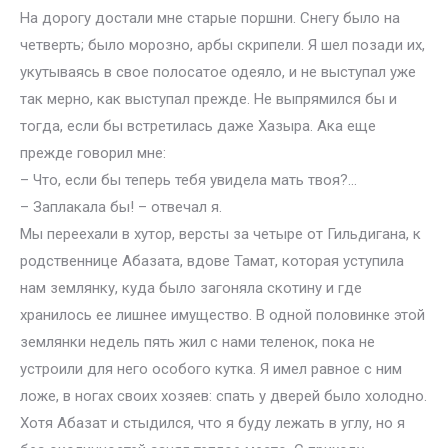
На дорогу достали мне старые поршни. Снегу было на
четверть; было морозно, арбы скрипели. Я шел позади их,
укутываясь в свое полосатое одеяло, и не выступал уже
так мерно, как выступал прежде. Не выпрямился бы и
тогда, если бы встретилась даже Хазыра. Ака еще
прежде говорил мне:
– Что, если бы теперь тебя увидела мать твоя?…
– Заплакала бы! – отвечал я.
Мы переехали в хутор, версты за четыре от Гильдигана, к
родственнице Абазата, вдове Тамат, которая уступила
нам землянку, куда было загоняла скотину и где
хранилось ее лишнее имущество. В одной половинке этой
землянки недель пять жил с нами теленок, пока не
устроили для него особого кутка. Я имел равное с ним
ложе, в ногах своих хозяев: спать у дверей было холодно.
Хотя Абазат и стыдился, что я буду лежать в углу, но я