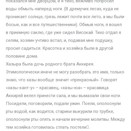
показался мне дворцом, и я тихо, вежливо попросил
воды обмыть наперед ноги. (В дремучих лесах, куда не
проникает солнце, грязь лежит почти все лето, а мы были
босые, как и все путешественники). Обмыв ноги, я вошел
в приемную саклю, где уже сидел Високай. Тихо отдал я
селям, хозяин учтиво встал, и, подавая мне подушку,
просил садиться. Красотка и хозяйка были в другой
половине дома.
Хазыра была дочь родного брата Аккирея.
Этимологически иначе не могу разобрать это имя, только
знаю, что хазы вообще значит «прекрасный». Говорят
«хазы-кант-у» – красавец, «хазы-юа» – красавица.
Аккирей велел принести сала, и мы вымазали свои ноги.
Посидели, поговорили, подали ужин. Поели, ополоснули
рты водой, как водится, старики выкурили по трубке,
ополоснули рты опять и начали вечерние молитвы. Между
тем хозяйка готовилась стлать постели.