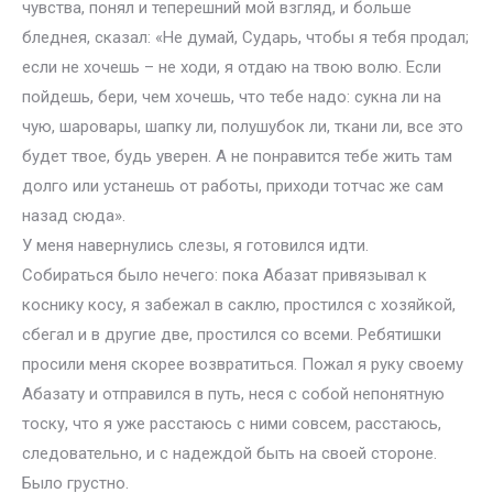
чувства, понял и теперешний мой взгляд, и больше
бледнея, сказал: «Не думай, Сударь, чтобы я тебя продал;
если не хочешь – не ходи, я отдаю на твою волю. Если
пойдешь, бери, чем хочешь, что тебе надо: сукна ли на
чую, шаровары, шапку ли, полушубок ли, ткани ли, все это
будет твое, будь уверен. А не понравится тебе жить там
долго или устанешь от работы, приходи тотчас же сам
назад сюда».
У меня навернулись слезы, я готовился идти.
Собираться было нечего: пока Абазат привязывал к
коснику косу, я забежал в саклю, простился с хозяйкой,
сбегал и в другие две, простился со всеми. Ребятишки
просили меня скорее возвратиться. Пожал я руку своему
Абазату и отправился в путь, неся с собой непонятную
тоску, что я уже расстаюсь с ними совсем, расстаюсь,
следовательно, и с надеждой быть на своей стороне.
Было грустно.