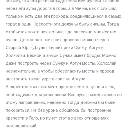
потому, что эти реки проходят многими аулами. Главное:
через эти аулы дорога в горы, а в Чечне, как я слышал,
только и есть два эти прохода, соединяющиеся в самых
горах в один. Крепости эти должны быть сильны. Тогда
отобьется почти вся долина, где рассеяно множество
аулов. Доставлять же в них провиант можно через
Старый Юрт (Даулет-Гирей), реки Сунжу, Аргун и
Холхолай. Весной и зимой Сунжа имеет броды. Можно
даже построить через Сунжу и Аргун мосты. Холхолай
незначительна, а чтобы обезопасить мосты и проход –
выстроить также укрепление на Аргуне.
В окрестностях этих мест премножество лугов и леса,
необходимых для укреплений. Все аулы, находящиеся по
этому направлению, невольно тогда должны бы были
покориться. Не без урона обошлось бы построение
крепости в Галэ, но пункт этот во всех отношениях
немаловажный.