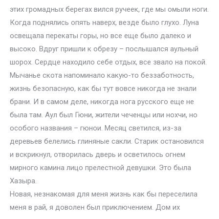
этих громадных берегах вился ручеек, где мы омыли ноги.
Когда поднялись опять наверх, везде было глухо. Луна
освещала перекаты горы, но все еще было далеко и
высоко. Вдруг пришли к обрезу – послышался аульный
шорох. Сердце находило себе отдых, все звало на покой.
Мычанье скота напоминало какую-то беззаботность,
жизнь безопасную, как бы тут вовсе никогда не знали
брани. И в самом деле, никогда нога русского еще не
была там. Аул был Гюни, жители чеченцы или нохчи, но
особого названия – гюнои. Месяц светился, из-за
деревьев белелись глиняные сакли. Старик остановился
и вскрикнул, отворилась дверь и осветилось огнем
мирного камина лицо прелестной девушки. Это была
Хазыра.
Новая, незнакомая для меня жизнь как бы переселила
меня в рай, я доволен был приключением. Дом их