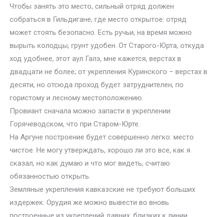
Чтобы занять это место, сильный отряд должен
собраться в Гильдигане, где место открытое: отряд
может стоять безопасно. Есть ручьи, на время можно
вырыть колодцы, грунт удобен. От Старого-Юрта, откуда
ход удобнее, этот аул Галэ, мне кажется, верстах в
двадцати не более; от укрепления Куринского – верстах в
десяти, но отсюда проход будет затруднителен, по
гористому и лесному местоположению.
Провиант сначала можно запасти в укреплении
Горячеводском, что при Старом-Юрте.
На Аргуне построение будет совершенно легко: место
чистое. Не могу утверждать, хорошо ли это все, как я
сказал, но как думаю и что мог видеть, считаю
обязанностью открыть.
Земляные укрепления кавказские не требуют больших
издержек. Орудия же можно вывести во вновь
построенные из укреплений давних, близких к линии.