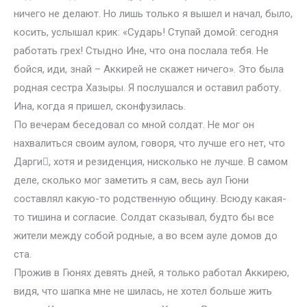
ничего не делают. Но лишь только я вышел и начал, было,
косить, услышал крик: «Сударь! Ступай домой: сегодня
работать грех! Стыдно Ине, что она послала тебя. Не
бойся, иди, знай – Аккирей не скажет ничего». Это была
родная сестра Хазыры. Я послушался и оставил работу.
Ина, когда я пришел, сконфузилась.
По вечерам беседовал со мной солдат. Не мог он
нахвалиться своим аулом, говоря, что лучше его нет, что
Дарги, хотя и резиденция, нисколько не лучше. В самом
деле, сколько мог заметить я сам, весь аул Гюни
составлял какую-то родственную общину. Всюду какая-
то тишина и согласие. Солдат сказывал, будто бы все
жители между собой родные, а во всем ауле домов до
ста.
Прожив в Гюнях девять дней, я только работал Аккирею,
видя, что шапка мне не шилась, не хотел больше жить