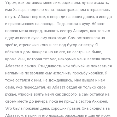
Утром, как оставила меня лихорадка или, лучше сказать,
имя Хазыры подняло меня, позавтракав, мы отправились
в путь: Абазат верхом, я впереди на своих двоих, а иногда
и присаживался на лошадь. Подъезжая к аулу, Абазат
послал меня вперед, вызвать сестру Аккирея, как только
одну из всего аула ему знакомую. Сам остановился на
хребте, стреножил коня и лег под бугор от ветру. Я
вбежал в дом Аккирея, но ни его, ни сестры не было,
кроме Ины, которая тот час, накормив меня, велела звать
Абазата в саклю. Стыдливость или обычай не показаться
наглым не позволили ему исполнить просьбу хозяйки. Я
тоже остался с ним. Не дождавшись, Ина вышла к нам
сама, уже переодетая, но Абазат отдал ей только свое
ружье, упросив взять меня как хворого, а сам остался на
своем месте до вечера, пока не пришла сестра Аккирея.
Это была пожилая дева, хороших правил. Она сходила за
Абазатом: я принял его лошадь, расседлал и дал ей корм.