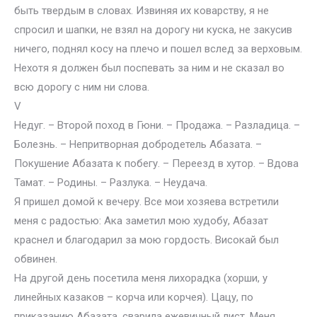
быть твердым в словах. Извиняя их коварству, я не
спросил и шапки, не взял на дорогу ни куска, не закусив
ничего, поднял косу на плечо и пошел вслед за верховым.
Нехотя я должен был поспевать за ним и не сказал во
всю дорогу с ним ни слова.
V
Недуг. – Второй поход в Гюни. – Продажа. – Разладица. –
Болезнь. – Непритворная добродетель Абазата. –
Покушение Абазата к побегу. – Переезд в хутор. – Вдова
Тамат. – Родины. – Разлука. – Неудача.
Я пришел домой к вечеру. Все мои хозяева встретили
меня с радостью: Ака заметил мою худобу, Абазат
краснел и благодарил за мою гордость. Високай был
обвинен.
На другой день посетила меня лихорадка (хорши, у
линейных казаков – корча или корчея). Цацу, по
приказанию Абазата, сварила ежевичный лист. Меня