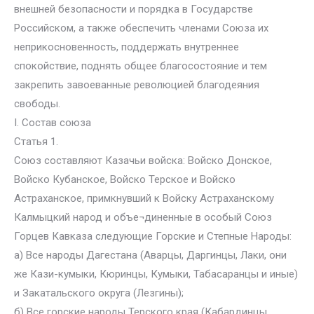
внешней безопасности и порядка в Государстве
Российском, а также обеспечить членами Союза их
неприкосновенность, поддержать внутреннее
спокойствие, поднять общее благосостояние и тем
закрепить завоеванные революцией благодеяния
свободы.
I. Состав союза
Статья 1.
Союз составляют Казачьи войска: Войско Донское,
Войско Кубанское, Войско Терское и Войско
Астраханское, примкнувший к Войску Астраханскому
Калмыцкий народ и объе¬диненные в особый Союз
Горцев Кавказа следующие Горские и Степные Народы:
а) Все народы Дагестана (Аварцы, Даргинцы, Лаки, они
же Кази-кумыки, Кюринцы, Кумыки, Табасаранцы и иные)
и Закатальского округа (Лезгины);
б) Все горские народы Терского края (Кабардинцы,