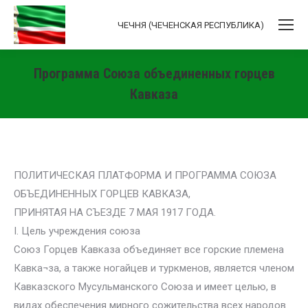
ЧЕЧНЯ (ЧЕЧЕНСКАЯ РЕСПУБЛИКА)
Программа Союза объединенных горцев
Кавказа
Вы здесь:
ПОЛИТИЧЕСКАЯ ПЛАТФОРМА И ПРОГРАММА СОЮЗА
ОБЪЕДИНЕННЫХ ГОРЦЕВ КАВКАЗА,
ПРИНЯТАЯ НА СЪЕЗДЕ 7 МАЯ 1917 ГОДА.
I. Цель учреждения союза
Союз Горцев Кавказа объединяет все горские племена
Кавка¬за, а также ногайцев и туркменов, является членом
Кавказского Мусульманского Союза и имеет целью, в
видах обеспечения мирного сожительства всех народов