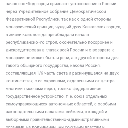
начал сво¬бод горцы признают установление в России
через Учредительное собрание Демократической
Федеративной Республики, так как с одной стороны
монархический принцип, чуждый духу Кавказских горцев,
в жизни коих всегда преобладали начала
республиканско¬го строя, окончательно похоронен и
дискредитирован в глазах всей России и о возврате к
монархии не может быть и речи, а с другой стороны для
такого обширного государства, какова Россия,
составляющая 1/6 часть света и раскинувшаяся на двух
континен¬тах, с ее окраинами, отделенными от центра
многими тысячами верст, только федеративное
государственное устройство, т. е. союз отдельных
самоуправляющихся автономных областей, с особыми
законодательными палатами, сеймами, в каждой и
выборными правительственно-административными
органами, не подчиненны¬ми союзным властям и