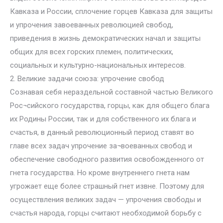
Кавказа и России, сплочение горцев Кавказа для защиты
и упрочения завоеванных революцией свобод,
приведения в жизнь демократических начал и защиты
общих для всех горских племен, политических,
социальных и культурно-национальных интересов.
2. Великие задачи союза: упрочение свобод
Сознавая себя нераздельной составной частью Великого
Рос¬сийского государства, горцы, как для общего блага
их Родины России, так и для собственного их блага и
счастья, в данный революционный период ставят во
главе всех задач упрочение за¬воеванных свобод и
обеспечение свободного развития освобожденного от
гнета государства. Но кроме внутреннего гнета нам
угрожает еще более страшный гнет извне. Поэтому для
осуществления великих задач — упрочения свободы и
счастья народа, горцы считают необходимой борьбу с