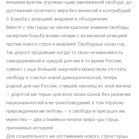
внешним врагом, угрожаю¬щим завоеванной свободе, до
достижения почетного мира без аннексий и контрибуций.
3. Борьба с реакцией, анархией и объединение
Вместе с тем горцы на своем красном знамени свободы
начертали борьбу всеми силами с возможной реакцией
против нового строя и анархией. Свободные сыны гор,
так дорого продавшие когда-то свою независимость
самодержавной и чуждой для них в то время России,
сумеют с еще большей энергией и мужеством отстоять
свободу и счастье новой демократической, теперь
родной для них России, ставшей, наконец из злой мачехи
— дорогой ма¬терью для всех своих сынов без различия
национальностей и ве¬роисповеданий; в том порукою
прирожденная им любовь — к свободе м присущее им
мужество — два стихийных начала приро¬ды горца,
признанных историей.
Для сознательного же отстаивания нового строя горцы