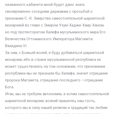
названного кабинета мной будет дано знать
своевременно соседним державам с просьбой о
признании С.-К. Эмирства самостоятельной шариатской
монархией во главе с Эмиром Узум-Хаджи-Хаир-Ханом,
но под протекторатом Халифа мусульманского мира Его
Величества Оттоманского Императора Магомета
Вахидина VI.
За сим, с Божьей волей, я буду добиваться шариатской
монархии, ибо в стране мусульманской республика не
может существовать на том основании, что признанием
республики мы не признали бы Халифа, значит отрицание
пророка Магомета, отрицание последнего —отрицание
Бога.
Итак, мы не требуем автономии, а хотим самостоятельной
шариатской монархии, всякий пришелец наш гость,
которого мы в силу нашей религии и традиций так любим