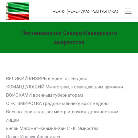
ЧЕЧНЯ (ЧЕЧЕНСКАЯ РЕСПУБЛИКА)
Постановление Северо-Кавказского
эмиратства
Вы здесь:
ВЕЛИКИЙ ВИЗИРЬ и Врем. ст. Ведено
КОМАНДУЮЩИЙ Министрам, командующим армиями
ВОЙСКАМИ военным губернаторам
С.-К. ЭМИРСТВА градоначальнику вр.ст.Ведено
Военно-юри-акад-ротмистр и другим должностным
лицам
князь Магомет-Киамил-Хан С.-К. Эмирства
Он же Иналук Арсанукаев-