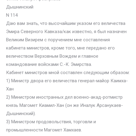
Дышнинский
N 114
Даю вам знать, что высочайшим указом его величества
Эмира Северного Кавказа/как известно, я был назначен
Великим Визирем с поручением мне составления
кабинета министров, кроме того, мне передано его
величеством Верховным Вождем и главное
командование войсками С.-К. Эмирства.
Кабинет министров мной составлен следующим образом:
1) Министр двора его величества генерал-майор Каимха-
Хан
2) Министром иностранных дел военно-акад-ротмистр
князь Магомет Киамил-Хан (он же Иналук Арсанукаев-
Дышнинский).
3) Министром продовольствия, торговли и
промышленности Магомет Хамхаев.