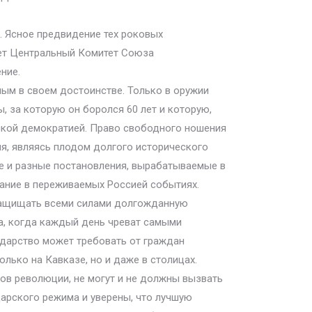
я. Ясное предвидение тех роковых
ает Центральный Комитет Союза
ние.
ным в своем достоинстве. Только в оружии
, за которую он боролся 60 лет и которую,
ской демократией. Право свободного ношения
ия, являясь плодом долгого исторического
ее и разные постановления, вырабатываемые в
дание в переживаемых Россией событиях.
 защищать всеми силами долгожданную
на, когда каждый день чреват самыми
дарство может требовать от граждан
лько на Кавказе, но и даже в столицах.
гов революции, не могут и не должны вызвать
царского режима и уверены, что лучшую