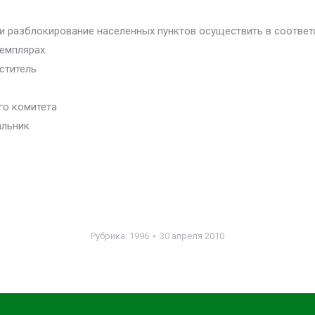
 и разблокирование населенных пунктов осуществить в соотве
емплярах.
ститель
го комитета
альник
Рубрика:
1996
30 апреля 2010