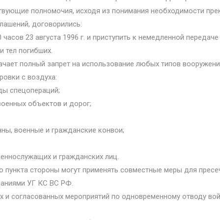
твующие полномочия, исходя из понимания необходимости пре
глашений, договорились:
0 часов 23 августа 1996 г. и приступить к немедленной передач
и тел погибших.
начает полный запрет на использование любых типов вооружени
ровки с воздуха:
ды спецопераций;
военных объектов и дорог;
нны, военные и гражданские конвои;
оеннослужащих и гражданских лиц.
о пункта стороны могут применять совместные меры для пресеч
ваниями УГ КС ВС РФ.
х и согласованных мероприятий по одновременному отводу вой