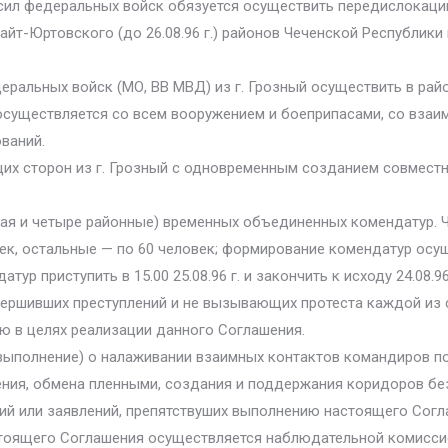
сил федеральных войск обязуется осуществить передислокаци
жайт-Юртовского (до 26.08.96 г.) районов Чеченской Республики 
деральных войск (МО, ВВ МВД) из г. Грозный осуществить в рай
осуществляется со всем вооружением и боеприпасами, со взаи
ваний.
их сторон из г. Грозный с одновременным созданием совмест
ьная и четыре районные) временных объединенных комендатур.
ек, остальные — по 60 человек; формирование комендатур осущ
р приступить в 15.00 25.08.96 г. и закончить к исходу 24.08.96
овершивших преступлений и не вызывающих протеста каждой из 
ю в целях реализации данного Соглашения.
 выполнение) о налаживании взаимных контактов командиров п
ния, обмена пленными, создания и поддержания коридоров без
ий или заявлений, препятствуших выполнению настоящего Согл
астоящего Соглашения осуществляется наблюдательной комисси