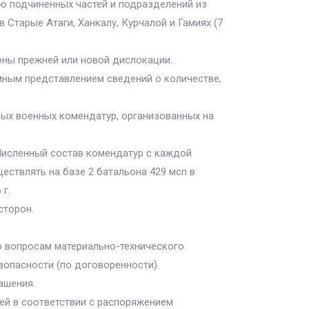
ю подчиненных частей и подразделений из
в Старые Атаги, Ханкалу, Курчалой и Гамиях (7
оны прежней или новой дислокации.
мным представлением сведений о количестве,
ных военных комендатур, организованных на
 Численный состав комендатур с каждой
ествлять на базе 2 батальона 429 мсп в
 г.
сторон.
о вопросам материально-технического
опасности (по договоренности).
ашения.
ей в соответствии с распоряжением