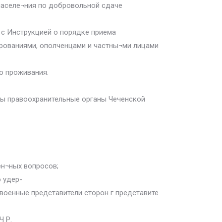
населе¬ния по добровольной сдаче
 с Инструкцией о порядке приема
рованиями, ополченцами и частны¬ми лицами
о проживания.
аны правоохранительные органы Чеченской
ен¬ных вопросов;
 удер-
 военные представители сторон г представите
Ч Р.