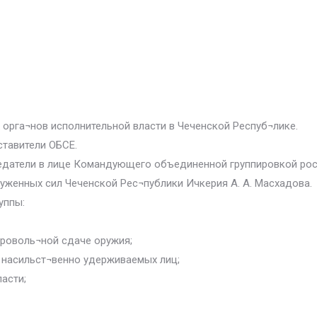
орга¬нов исполнительной власти в Чеченской Респуб¬лике.
ставители ОБСЕ.
датели в лице Командующего объединенной группировкой росс
уженных сил Чеченской Рес¬публики Ичкерия А. А. Масхадова.
уппы:
броволь¬ной сдаче оружия;
 насильст¬венно удерживаемых лиц;
асти;