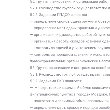
5.2. Группа планирования и организации рабо
5.2.1. Руководство группой осуществляет пре
5.2.2. Задачами ГПДСО являются:
— определение сроков сдачи оружия и боевой
— определение мест сдачи, хранения и уничто
— организация и руководство работой пунктов
— организация работы складов хранения сдан
— контроль за сдачей и уничтожением оружия
— контроль за порядком хранения и использ
правоохранительные органы Чеченской Респу
5.3. Группа организации и контроля за осво
5.3.1. Руководство группой осуществляют со
5.3.2. Задачами ГКО являются:
— .— подготовка и взаимный обмен списками 
фильтрационных пунктах в городах Моздоке, Г
— подготовка и взаимный обмен списками лиц
— определение мест, сроков и порядка осво