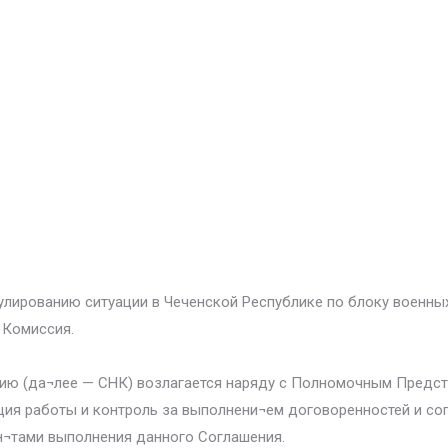
рованию ситуации в Чеченской Республике по блоку военных в
Комиссия.
ию (да¬лее — СНК) возлагается наряду с Полномочным Предс
ия работы и контроль за выполнени¬ем договоренностей и сог
н¬тами выполнения данного Соглашения.