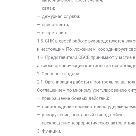
— материального обеспечения;
— связи;
— дежурная служба;
— пресс-центр;
— секретариат.
1.5. СНК в своей работе руководствуется за
и настоящим По¬ложением, координирует сво
1.6. Представители ОБСЕ принимают участие в
а также органи¬зации контроля за освобожд
2. Основные задачи.
2.1. Организация работы и контроль за выпол
Соглашением по мирному урегулированию ситу
— прекращение боевых действий;
— освобождение насильственно удерживаемы
— разоружение, поэтапный вывод войск;
— прекращение террористических актов и див
3. Функции.