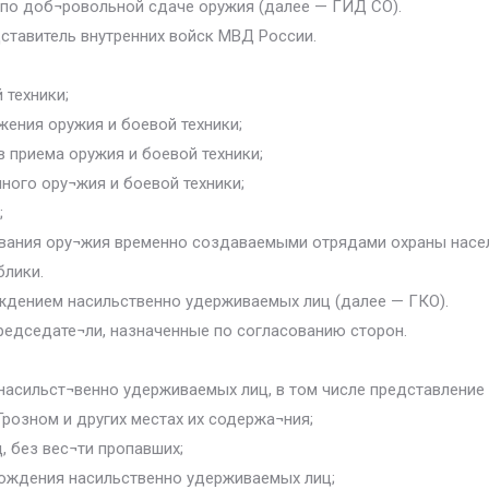
т по доб¬ровольной сдаче оружия (далее — ГИД СО).
дставитель внутренних войск МВД России.
 техники;
жения оружия и боевой техники;
 приема оружия и боевой техники;
ного ору¬жия и боевой техники;
;
ования ору¬жия временно создаваемыми отрядами охраны насел
блики.
бождением насильственно удерживаемых лиц (далее — ГКО).
председате¬ли, назначенные по согласованию сторон.
насильст¬венно удерживаемых лиц, в том числе представление
розном и других местах их содержа¬ния;
, без вес¬ти пропавших;
бождения насильственно удерживаемых лиц;