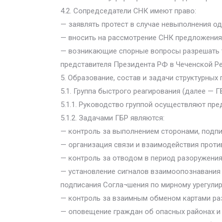
4.2. Сопредседатели СНК имеют право:
— заявлять протест в случае невыполнения о
— вносить на рассмотрение СНК предложения
— возникающие спорные вопросы разрешать т
представителя Президента РФ в Чеченской Ре
5. Образование, состав и задачи структурных
5.1. Группа быстрого реагирования (далее — Г
5.1.1. Руководство группой осуществляют пре
5.1.2. Задачами ГБР являются:
— контроль за выполнением сторонами, подпи
— организация связи и взаимодействия проти
— контроль за отводом в период разоружения
— установление сигналов взаимоопознавания
подписания Согла¬шения по мирному урегулир
— контроль за взаимным обменом картами раз
— оповещение граждан об опасных районах и 