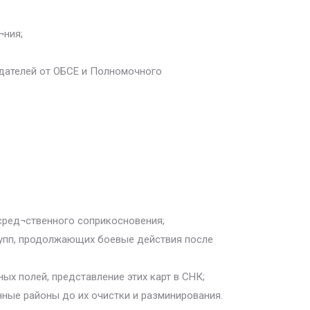
¬ния;
дателей от ОБСЕ и Полномочного
осред¬ственного соприкосновения;
рупп, продолжающих боевые действия после
х полей, представление этих карт в СНК;
нные районы до их очистки и разминирования.