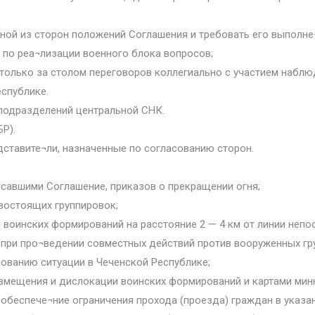
дной из сторон положений Соглашения и требовать его выполне
 по реа¬лизации военного блока вопросов;
олько за столом переговоров коллегиально с участием наблю
спублике.
 подразделений центральной СНК.
БР).
дставите¬ли, назначенные по согласованию сторон.
савшими Соглашение, приказов о прекращении огня;
востоящих группировок;
 воинских формирований на расстояние 2 — 4 км от линии неп
 при про¬ведении совместных действий против вооруженных г
ованию ситуации в Чеченской Республике;
мещения и дислокации воинских формирований и картами минны
обеспече¬ние ограничения прохода (проезда) граждан в указа