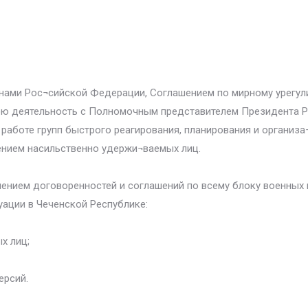
конами Рос¬сийской Федерации, Соглашением по мирному урегу
ю деятельность с Полномочным представителем Президента Р
 работе групп быстрого реагирования, планирования и организ
ением насильственно удержи¬ваемых лиц.
нением договоренностей и соглашений по всему блоку военных 
ации в Чеченской Республике:
х лиц;
ерсий.