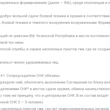
ооруженных формированиях (далее — ВФ), среди ополченцев и 
 добро¬вольной сдаче боевой техники и оружия в соответствии
, боевой техники и тяжелого вооружения вооруженными 4)орми
ющей пе¬ревозки ВФ Чеченской Республики в места постоянног
евой тех¬ники.
нтской службы, в охране населенных пунктов там, где не созд
насильст¬венно удерживаемых лиц.
 4.1. Сопредседатели СНК обязаны:
дразделе¬ний, обеспечить выполнение Соглашения по блоку во
делениями СНК* в местах сдачи оружия, обмена насильственно
тому же принципу, что и центральная СНК. В их состав входят
нной СНК 3 — 5 человек).
населенных пунктов там, где нет правоохранительных органов 