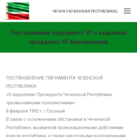
ЧЕЧНЯ (ЧЕЧЕНСКАЯ РЕСПУБЛИКА)
Постановление парламента ЧР о наделении
президента ЧР полномочиями
Вы здесь:
ПОСТАНОВЛЕНИЕ ПАРЛАМЕНТА ЧЕЧЕНСКОЙ
РЕСПУБЛИКИ.
«О наделении Президента Чеченской Республики
чрезвычайными полномочиями»
8 февраля 1992 г. г.Грозный
В связи с осложнением обстановки в Чеченской
Республике, вызванной провокационными действиями
врагов республики, а также некоторыми вооруженными